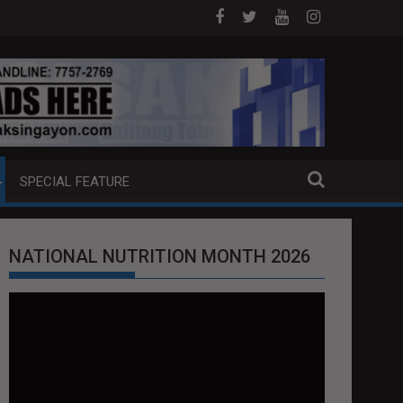
OJ ANG EXTRADITION REQUEST NG U.S. LABAN KAY QUIBOLOY
MAHIGIT P21-M HALAGANG SMUGGLED CI
SPECIAL FEATURE
NATIONAL NUTRITION MONTH 2026
Video
Player