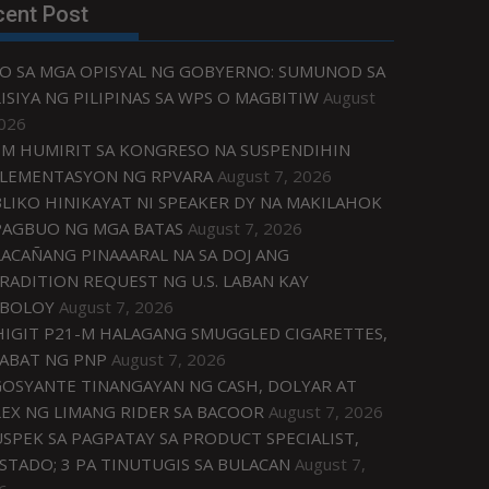
cent Post
O SA MGA OPISYAL NG GOBYERNO: SUMUNOD SA
ISIYA NG PILIPINAS SA WPS O MAGBITIW
August
2026
M HUMIRIT SA KONGRESO NA SUSPENDIHIN
LEMENTASYON NG RPVARA
August 7, 2026
LIKO HINIKAYAT NI SPEAKER DY NA MAKILAHOK
PAGBUO NG MGA BATAS
August 7, 2026
ACAÑANG PINAAARAL NA SA DOJ ANG
RADITION REQUEST NG U.S. LABAN KAY
IBOLOY
August 7, 2026
IGIT P21-M HALAGANG SMUGGLED CIGARETTES,
ABAT NG PNP
August 7, 2026
OSYANTE TINANGAYAN NG CASH, DOLYAR AT
EX NG LIMANG RIDER SA BACOOR
August 7, 2026
USPEK SA PAGPATAY SA PRODUCT SPECIALIST,
STADO; 3 PA TINUTUGIS SA BULACAN
August 7,