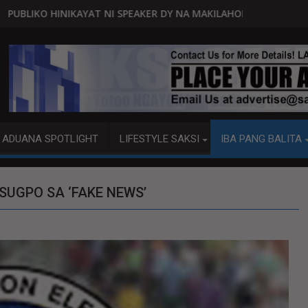
PEAKER DY NA MAKILAHOK SA PAGBUO NG MGA BATAS
MALACAÑANG PINAAARAL NA SA D
ADUANA SPOTLIGHT
LIFESTYLE SAKSI
IBA PANG BALITA
UGPO SA ‘FAKE NEWS’