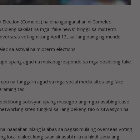
Election (Comelec) na pinangungunahan ni Comelec
ibleng kakalat na mga “fake news” hinggil sa midterm
overseas voting nitong April 13, sa ilang panig ng mundo.
lec sa aktwal na midterm elections.
grupo upang agad na makapagresponde sa mga posibleng fake
po na tanggalin agad sa mga social media sites ang fake
araming tao.
a-epektibong solusyon upang masugpo ang mga nasabing klase
al networking sites tungkol sa ilang pekeng tao o sitwasyon na
na inaasahan nilang lalabas sa pagsisimula ng overseas voting
g local dialect kung saan sinasabi nila na hindi tama ang