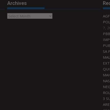
Archives
Re
Archives
AGF
POL
7, 
PBB
IMP
PUB
SA 
MAL
EXT
QU
MAH
NAS
NEG
ROL
3 S
ARE