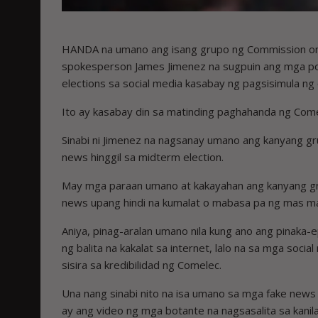
HANDA na umano ang isang grupo ng Commission on 
spokesperson James Jimenez na sugpuin ang mga pos
elections sa social media kasabay ng pagsisimula ng 
Ito ay kasabay din sa matinding paghahanda ng Come
Sinabi ni Jimenez na nagsanay umano ang kanyang 
news hinggil sa midterm election.
May mga paraan umano at kakayahan ang kanyang gru
news upang hindi na kumalat o mabasa pa ng mas m
Aniya, pinag-aralan umano nila kung ano ang pinak
ng balita na kakalat sa internet, lalo na sa mga soci
sisira sa kredibilidad ng Comelec.
Una nang sinabi nito na isa umano sa mga fake news 
ay ang video ng mga botante na nagsasalita sa kanilan