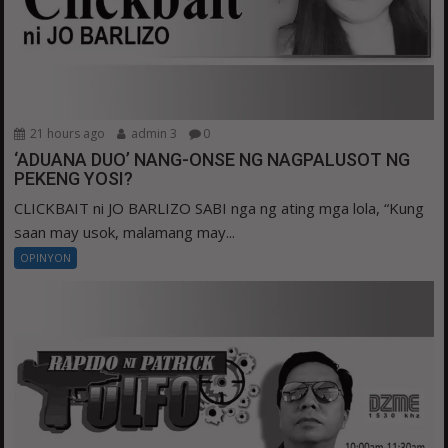
21 hours ago
admin 3
0
‘ADUANA DUO’ NANG-ONSE NG NAGPALUSOT NG
PEKENG YOSI?
CLICKBAIT ni JO BARLIZO SABI nga ng ating mga lola, “Kung
saan may usok, malamang may...
OPINYON