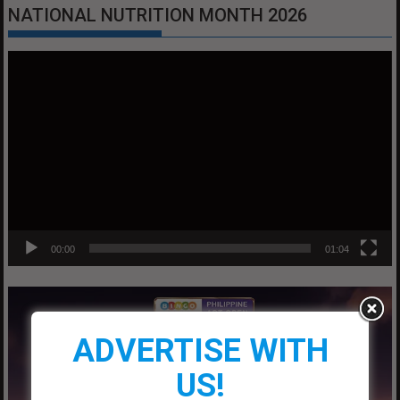
NATIONAL NUTRITION MONTH 2026
Video
Player
00:00
01:04
ADVERTISE WITH
US!