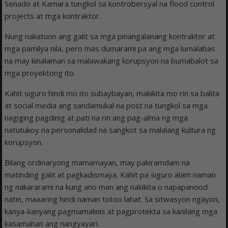
Senado at Kamara tungkol sa kontrobersyal na flood control
projects at mga kontraktor.
Nung nakatuon ang galit sa mga pinangalanang kontraktor at
mga pamilya nila, pero mas dumarami pa ang mga lumalabas
na may kinalaman sa malawakang korupsyon na bumabalot sa
mga proyektong ito.
Kahit siguro hindi mo ito subaybayan, makikita mo rin sa balita
at social media ang sandamukal na post na tungkol sa mga
nagiging pagdinig at pati na rin ang pag-alma ng mga
natutukoy na personalidad na sangkot sa malalang kultura ng
korupsyon.
Bilang ordinaryong mamamayan, may pakiramdam na
matinding galit at pagkadismaya. Kahit pa siguro alam naman
ng nakararami na kung ano man ang nakikita o napapanood
natin, maaaring hindi naman totoo lahat. Sa sitwasyon ngayon,
kanya-kanyang pagmamalinis at pagprotekta sa kanilang mga
kasamahan ang nangyayari.