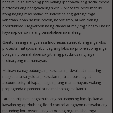
nagsimula sa simpleng panukalang ipagbawal ang social media
platforms ang nangyayaring ‘Gen Z protests’ pero mabilis
itong naging mas malaki at umikot na ang galit ng mga
kabataan laban sa korupsyon, nepotismo, at kawalan ng
oportunidad. Nagkaroon na ng dahas at may mga nasawi na rin
kaya napwersa na ang pamahalaan na makinig.
Ganito rin ang nangyari sa Indonesia, sumiklab ang mga kilos-
protesta matapos mabunyag ang labis na pribilehiyo ng mga
opisyal ng pamahalaan sa gitna ng pagdurusa ng mga
ordinaryong mamamayan.
Malinaw na nagbubunga ng kawalan ng tiwala at maaaring
magresulta sa gulo ang kawalan ng transparency at
accountability at kapag nagising ang mamamayan, walang
propaganda o pananakot na makapipigil sa kanila.
Dito sa Pilipinas, nagsimula lang sa usapin ng kapalpakan at
kawalan ng epektibong flood control at ngayon nasiwalat ang
matinding korupsyon – nagkaroon ng mga mukha, mga