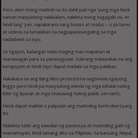
Pero alam mong matindi na ito dahil pati nga ‘yung mga hindi
naman masyadong nakikialam, nakikita mong nagagalit na. At
hindi lang ‘yan, napakarami nang boses at resibo – o pictures
at videos na lumalabas na nagpapasinungaling sa mga
nadadawit sa isyu.
Sa ngayon, kailangan natin maging mas mapanuri at
manawagan para sa pananagutan. Sobrang malawakan na ang
korupsyon at hindi tayo dapat madala sa mga palabas.
Nakakasa na ang ilang kilos protesta na nagsimula ngayong
linggo pero hindi pa masyadong iniinda ng mga inihalal nating
lider ng lipunan at mga tinatawag nating public servants.
Hindi dapat maliitin o palipasin ang matinding kontrobersyang
ito.
Makikita natin ang kawalan ng pasensya at matinding galit ng
mamamayan, hindi lamang dito sa Pilipinas. Sa bansang Nepal,