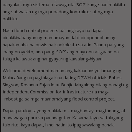
pangalan, mga sistema o tawag nila ‘SOP’ kung saan makikita
ang sabwatan ng mga pribadong kontraktor at ng mga
politiko.
Nasa flood control projects pa lang tayo na dapat
pinakikinabangan ng mamamayan dahil pinopondohan ng
napakamahal na buwis na kinokolekta sa atin. Paano pa ‘yung
ibang proyekto, ano pang ‘SOP’ ang mayroon at gaano ba
talaga kalawak ang nangyayaring kawalang-hiyaan.
Welcome development naman ang kakaanunsyo lamang ng
Malacañang na pagtalaga kina dating DPWH officials Babes
Singson, Rosanna Fajardo at Benjie Magalong bilang bahagi ng
Independent Commission for Infrastructure na mag-
iimbestiga sa mga maanomalyang flood control project.
Dapat patuloy tayong makialam – magbantay, magtanong, at
manawagan para sa pananagutan. Kasama tayo sa talagang
talo rito, kaya dapat, hindi natin ito ipagsawalang bahala.