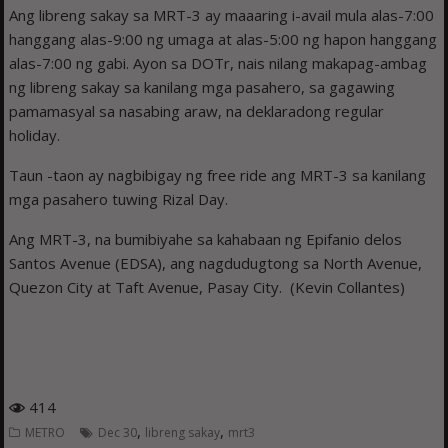
Ang libreng sakay sa MRT-3 ay maaaring i-avail mula alas-7:00
hanggang alas-9:00 ng umaga at alas-5:00 ng hapon hanggang
alas-7:00 ng gabi. Ayon sa DOTr, nais nilang makapag-ambag
ng libreng sakay sa kanilang mga pasahero, sa gagawing
pamamasyal sa nasabing araw, na deklaradong regular
holiday.
Taun -taon ay nagbibigay ng free ride ang MRT-3 sa kanilang
mga pasahero tuwing Rizal Day.
Ang MRT-3, na bumibiyahe sa kahabaan ng Epifanio delos
Santos Avenue (EDSA), ang nagdudugtong sa North Avenue,
Quezon City at Taft Avenue, Pasay City. (Kevin Collantes)
414
,
,
METRO
Dec 30
libreng sakay
mrt3