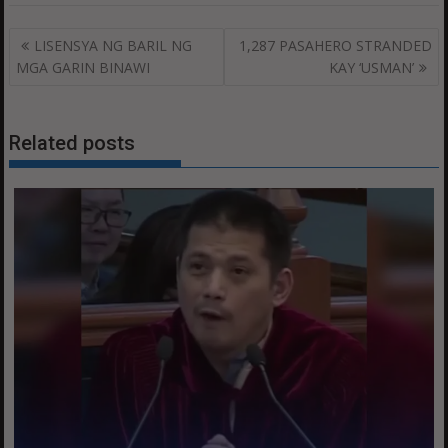
Post
LISENSYA NG BARIL NG
1,287 PASAHERO STRANDED
navigation
MGA GARIN BINAWI
KAY ‘USMAN’
Related posts