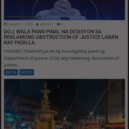
August 7, 2026
admin 3
0
DOJ, WALA PANG PINAL NA DESISYON SA
REKLAMONG OBSTRUCTION OF JUSTICE LABAN
KAY PADILLA
INIIMBESTIGAHAN pa rin ng investigating panel ng
Department of Justice (DOJ) ang reklamong obstruction of
justice...
BALITA
METRO