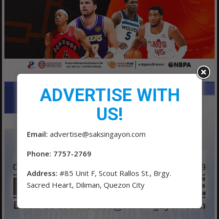
ADVERTISE WITH
US!
Email:
advertise@saksingayon.com
Phone: 7757-2769
Address:
#85 Unit F, Scout Rallos St., Brgy.
Sacred Heart, Diliman, Quezon City