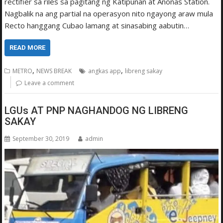
rectifier sa riles sa pagitang ng Katipunan at Anonas Station.
Nagbalik na ang partial na operasyon nito ngayong araw mula
Recto hanggang Cubao lamang at sinasabing aabutin…
READ MORE
,
,
METRO
NEWS BREAK
angkas app
libreng sakay
Leave a comment
LGUs AT PNP NAGHANDOG NG LIBRENG
SAKAY
September 30, 2019
admin