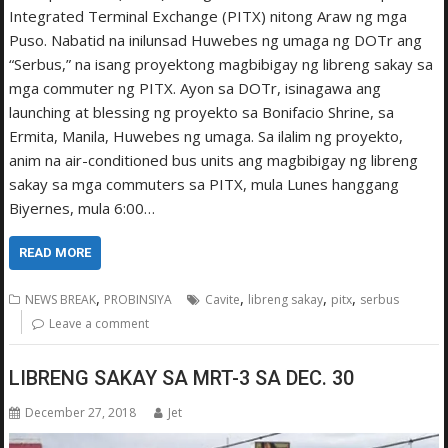
Integrated Terminal Exchange (PITX) nitong Araw ng mga
Puso. Nabatid na inilunsad Huwebes ng umaga ng DOTr ang
“Serbus,” na isang proyektong magbibigay ng libreng sakay sa
mga commuter ng PITX. Ayon sa DOTr, isinagawa ang
launching at blessing ng proyekto sa Bonifacio Shrine, sa
Ermita, Manila, Huwebes ng umaga. Sa ilalim ng proyekto,
anim na air-conditioned bus units ang magbibigay ng libreng
sakay sa mga commuters sa PITX, mula Lunes hanggang
Biyernes, mula 6:00…
READ MORE
,
,
,
,
NEWS BREAK
PROBINSIYA
Cavite
libreng sakay
pitx
serbus
Leave a comment
LIBRENG SAKAY SA MRT-3 SA DEC. 30
December 27, 2018
Jet