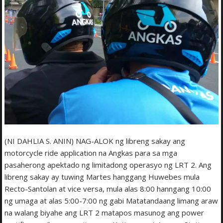
(NI DAHLIA S. ANIN) NAG-ALOK ng libreng sakay ang
motorcycle ride application na Angkas para sa mga
pasaherong apektado ng limitadong operasyo ng LRT 2. Ang
libreng sakay ay tuwing Martes hanggang Huwebes mula
Recto-Santolan at vice versa, mula alas 8:00 hanngang 10:00
ng umaga at alas 5:00-7:00 ng gabi Matatandaang limang araw
na walang biyahe ang LRT 2 matapos masunog ang power