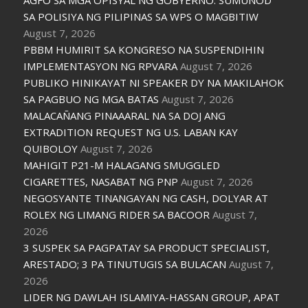
AGFO SA MGA OPISYAL NG GOBYERNO: SUMUNOD
SA POLISIYA NG PILIPINAS SA WPS O MAGBITIW
August 7, 2026
PBBM HUMIRIT SA KONGRESO NA SUSPENDIHIN
IMPLEMENTASYON NG RPVARA
August 7, 2026
PUBLIKO HINIKAYAT NI SPEAKER DY NA MAKILAHOK
SA PAGBUO NG MGA BATAS
August 7, 2026
MALACAÑANG PINAAARAL NA SA DOJ ANG
EXTRADITION REQUEST NG U.S. LABAN KAY
QUIBOLOY
August 7, 2026
MAHIGIT P21-M HALAGANG SMUGGLED
CIGARETTES, NASABAT NG PNP
August 7, 2026
NEGOSYANTE TINANGAYAN NG CASH, DOLYAR AT
ROLEX NG LIMANG RIDER SA BACOOR
August 7,
2026
3 SUSPEK SA PAGPATAY SA PRODUCT SPECIALIST,
ARESTADO; 3 PA TINUTUGIS SA BULACAN
August 7,
2026
LIDER NG DAWLAH ISLAMIYA-HASSAN GROUP, APAT