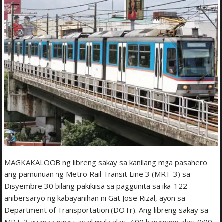
MAGKAKALOOB ng libreng sakay sa kanilang mga pasahero
ang pamunuan ng Metro Rail Transit Line 3 (MRT-3) sa
Disyembre 30 bilang pakikiisa sa paggunita sa ika-122
anibersaryo ng kabayanihan ni Gat Jose Rizal, ayon sa
Department of Transportation (DOTr). Ang libreng sakay sa
MRT-3 ay maaaring i-avail mula alas-7:00 hanggang alas-9:00