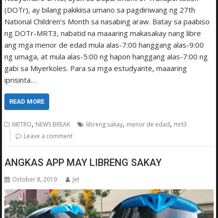
(DOTr), ay bilang pakikiisa umano sa pagdiriwang ng 27th
National Children’s Month sa nasabing araw. Batay sa paabiso
ng DOTr-MRT3, nabatid na maaaring makasakay nang libre
ang mga menor de edad mula alas-7:00 hanggang alas-9:00
ng umaga, at mula alas-5:00 ng hapon hanggang alas-7:00 ng
gabi sa Miyerkoles. Para sa mga estudyante, maaaring
iprisinta…
READ MORE
,
,
,
METRO
NEWS BREAK
libreng sakay
menor de edad
mrt3
Leave a comment
ANGKAS APP MAY LIBRENG SAKAY
October 8, 2019
Jet