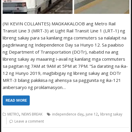
(NI KEVIN COLLANTES) MAGKAKALOOB ang Metro Rail
Transit Line 3 (MRT-3) at Light Rail Transit Line 1 (LRT-1) ng
libreng sakay para sa kanilang mga commuters sa nalalapit na
pagdiriwang ng Independence Day sa Hunyo 12. Sa paabiso
ng Department of Transportation (DOTr), nabatid na ang
libreng sakay ay maaaring i-avail ng kanilang mga commuters
sa pagitan ng 7AM at 9AM at 5PM at 7PM. “Sa darating na ika-
12 ng Hunyo 2019, magbibigay ng libreng sakay ang DOTr
MRT-3 bilang pakikiisa ng ahensya sa paggunita ng ika-121
anibersaryo ng proklamasyon…
READ MORE
,
,
,
METRO
NEWS BREAK
independence day
june 12
libreng sakay
Leave a comment