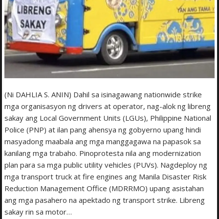
(Ni DAHLIA S. ANIN) Dahil sa isinagawang nationwide strike
mga organisasyon ng drivers at operator, nag-alok ng libreng
sakay ang Local Government Units (LGUs), Philippine National
Police (PNP) at ilan pang ahensya ng gobyerno upang hindi
masyadong maabala ang mga manggagawa na papasok sa
kanilang mga trabaho. Pinoprotesta nila ang modernization
plan para sa mga public utility vehicles (PUVs). Nagdeploy ng
mga transport truck at fire engines ang Manila Disaster Risk
Reduction Management Office (MDRRMO) upang asistahan
ang mga pasahero na apektado ng transport strike. Libreng
sakay rin sa motor…