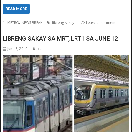
READ MORE
,
METRO
NEWS BREAK
libreng sakay
Leave a comment
LIBRENG SAKAY SA MRT, LRT1 SA JUNE 12
June 6, 2019
Jet