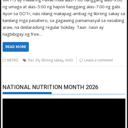
ng umaga at alas-5:00 ng hapon hanggang alas-7:00 ng gabi.
Ayon sa DOTr, nais nilang makapag-ambag ng libreng sakay sa
kanilang mga pasahero, sa gagawing pamamasyal sa nasabing
araw, na deklaradong regular holiday. Taun -taon ay
nagbibigay ng free…
READ MORE
,
,
METRO
Dec 30
libreng sakay
mrt3
Leave a comment
NATIONAL NUTRITION MONTH 2026
Video
Player