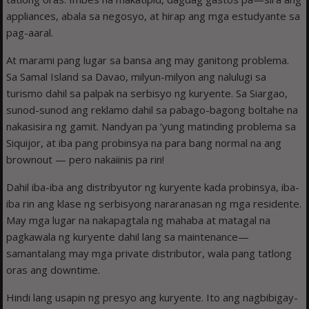
appliances, abala sa negosyo, at hirap ang mga estudyante sa
pag-aaral.
At marami pang lugar sa bansa ang may ganitong problema.
Sa Samal Island sa Davao, milyun-milyon ang nalulugi sa
turismo dahil sa palpak na serbisyo ng kuryente. Sa Siargao,
sunod-sunod ang reklamo dahil sa pabago-bagong boltahe na
nakasisira ng gamit. Nandyan pa ‘yung matinding problema sa
Siquijor, at iba pang probinsya na para bang normal na ang
brownout — pero nakaiinis pa rin!
Dahil iba-iba ang distribyutor ng kuryente kada probinsya, iba-
iba rin ang klase ng serbisyong nararanasan ng mga residente.
May mga lugar na nakapagtala ng mahaba at matagal na
pagkawala ng kuryente dahil lang sa maintenance—
samantalang may mga private distributor, wala pang tatlong
oras ang downtime.
Hindi lang usapin ng presyo ang kuryente. Ito ang nagbibigay-