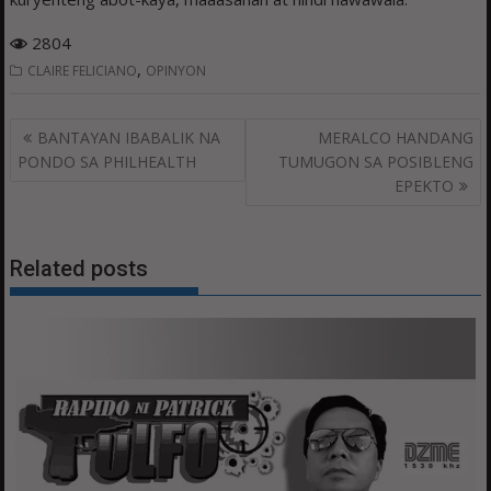
2804
,
CLAIRE FELICIANO
OPINYON
Post
BANTAYAN IBABALIK NA
MERALCO HANDANG
navigation
PONDO SA PHILHEALTH
TUMUGON SA POSIBLENG
EPEKTO
Related posts