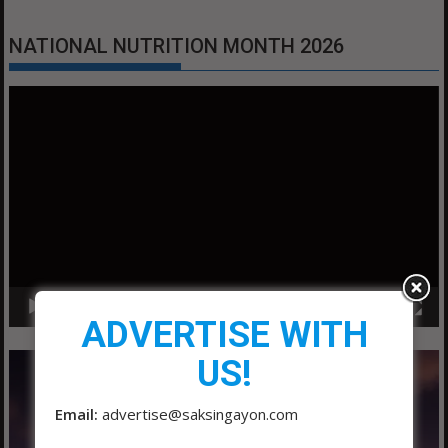
NATIONAL NUTRITION MONTH 2026
Video
Player
00:00
01:04
ADVERTISE WITH
US!
Email:
advertise@saksingayon.com