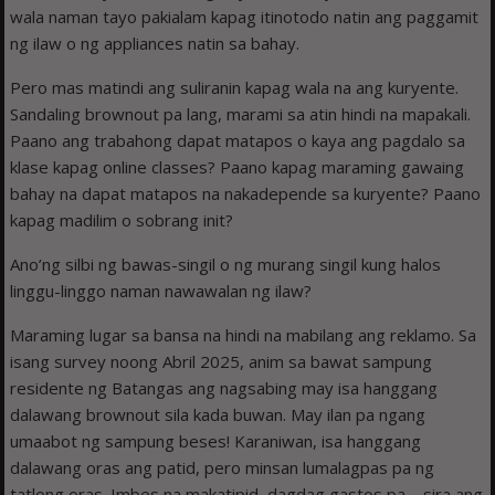
wala naman tayo pakialam kapag itinotodo natin ang paggamit
ng ilaw o ng appliances natin sa bahay.
Pero mas matindi ang suliranin kapag wala na ang kuryente.
Sandaling brownout pa lang, marami sa atin hindi na mapakali.
Paano ang trabahong dapat matapos o kaya ang pagdalo sa
klase kapag online classes? Paano kapag maraming gawaing
bahay na dapat matapos na nakadepende sa kuryente? Paano
kapag madilim o sobrang init?
Ano’ng silbi ng bawas-singil o ng murang singil kung halos
linggu-linggo naman nawawalan ng ilaw?
Maraming lugar sa bansa na hindi na mabilang ang reklamo. Sa
isang survey noong Abril 2025, anim sa bawat sampung
residente ng Batangas ang nagsabing may isa hanggang
dalawang brownout sila kada buwan. May ilan pa ngang
umaabot ng sampung beses! Karaniwan, isa hanggang
dalawang oras ang patid, pero minsan lumalagpas pa ng
tatlong oras. Imbes na makatipid, dagdag gastos pa—sira ang