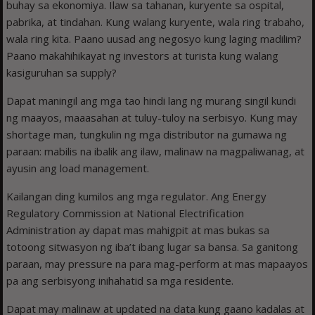
buhay sa ekonomiya. Ilaw sa tahanan, kuryente sa ospital,
pabrika, at tindahan. Kung walang kuryente, wala ring trabaho,
wala ring kita. Paano uusad ang negosyo kung laging madilim?
Paano makahihikayat ng investors at turista kung walang
kasiguruhan sa supply?
Dapat maningil ang mga tao hindi lang ng murang singil kundi
ng maayos, maaasahan at tuluy-tuloy na serbisyo. Kung may
shortage man, tungkulin ng mga distributor na gumawa ng
paraan: mabilis na ibalik ang ilaw, malinaw na magpaliwanag, at
ayusin ang load management.
Kailangan ding kumilos ang mga regulator. Ang Energy
Regulatory Commission at National Electrification
Administration ay dapat mas mahigpit at mas bukas sa
totoong sitwasyon ng iba’t ibang lugar sa bansa. Sa ganitong
paraan, may pressure na para mag-perform at mas mapaayos
pa ang serbisyong inihahatid sa mga residente.
Dapat may malinaw at updated na data kung gaano kadalas at