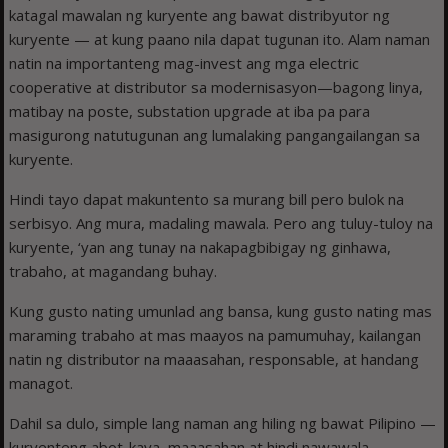
katagal mawalan ng kuryente ang bawat distribyutor ng
kuryente — at kung paano nila dapat tugunan ito. Alam naman
natin na importanteng mag-invest ang mga electric
cooperative at distributor sa modernisasyon—bagong linya,
matibay na poste, substation upgrade at iba pa para
masigurong natutugunan ang lumalaking pangangailangan sa
kuryente.
Hindi tayo dapat makuntento sa murang bill pero bulok na
serbisyo. Ang mura, madaling mawala. Pero ang tuluy-tuloy na
kuryente, ‘yan ang tunay na nakapagbibigay ng ginhawa,
trabaho, at magandang buhay.
Kung gusto nating umunlad ang bansa, kung gusto nating mas
maraming trabaho at mas maayos na pamumuhay, kailangan
natin ng distributor na maaasahan, responsable, at handang
managot.
Dahil sa dulo, simple lang naman ang hiling ng bawat Pilipino —
kuryenteng abot-kaya, maaasahan at hindi nawawala.