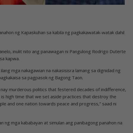
ahon ng Kapaskuhan sa kabila ng pagkakawatak-watak dahil
nelo, inulit nito ang panawagan ni Pangulong Rodrigo Duterte
sa kapwa.
 ilang mga nakagawian na nakasisisra lamang sa dignidad ng
t pagkakaisa sa pagpasok ng Bagong Taon.
 nay murderous politics that festered decades of indifference,
 is high time that we set aside practices that destroy the
eople and one nation towards peace and progress,” saad ni
kanan ng mga kababayan at simulan ang panibagong panahon na