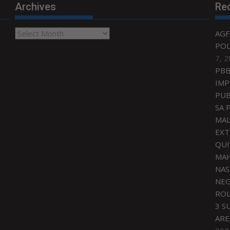
Archives
Re
Archives
AGF
POL
7, 
PBB
IMP
PUB
SA 
MAL
EXT
QU
MAH
NAS
NEG
ROL
3 S
ARE