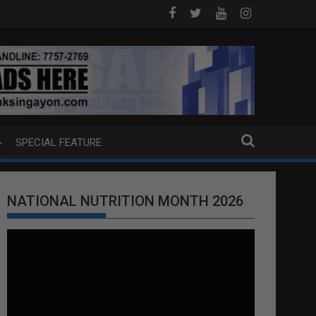
XTRADITION REQUEST NG U.S. LABAN KAY QUIBOLOY
MAHIGIT P21-M HALAGANG SMUGGLED CIGARETTES
SPECIAL FEATURE
NATIONAL NUTRITION MONTH 2026
Video
Player