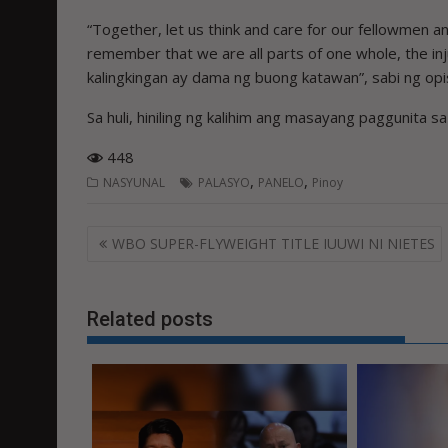
“Together, let us think and care for our fellowmen 
remember that we are all parts of one whole, the inj
kalingkingan ay dama ng buong katawan”, sabi ng opi
Sa huli, hiniling ng kalihim ang masayang paggunit
448
,
,
NASYUNAL
PALASYO
PANELO
Pinoy
Post
WBO SUPER-FLYWEIGHT TITLE IUUWI NI NIETES
navigation
Related posts