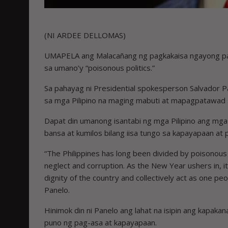
(NI ARDEE DELLOMAS)
UMAPELA ang Malacañang ng pagkakaisa ngayong pan
sa umano’y “poisonous politics.”
Sa pahayag ni Presidential spokesperson Salvador Pa
sa mga Pilipino na maging mabuti at mapagpatawad 
Dapat din umanong isantabi ng mga Pilipino ang mga
bansa at kumilos bilang iisa tungo sa kapayapaan a
“The Philippines has long been divided by poisonous
neglect and corruption. As the New Year ushers in, it
dignity of the country and collectively act as one p
Panelo.
Hinimok din ni Panelo ang lahat na isipin ang kapa
puno ng pag-asa at kapayapaan.