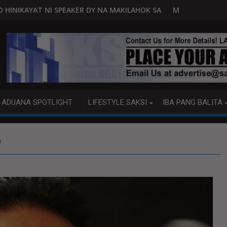
DY NA MAKILAHOK SA PAGBUO NG MGA BATAS
MALACAÑANG PINAAARAL NA SA DOJ ANG E
ADUANA SPOTLIGHT
LIFESTYLE SAKSI
IBA PANG BALITA
O