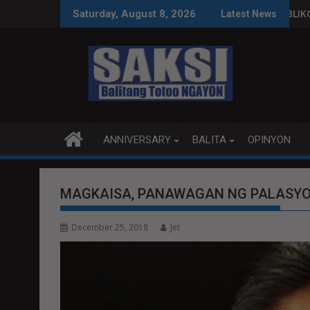
Skip
 O MAGBITIW
SO NA SUSPENDIHIN IMPLEMENTASYON NG RPVARA
PUBLIKO HINIKAYAT NI SPEAKER 
Saturday, August 8, 2026
Latest News
to
content
ANNIVERSARY
BALITA
OPINYON
MAGKAISA, PANAWAGAN NG PALASY
December 25, 2018
Jet