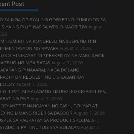
cent Post
O SA MGA OPISYAL NG GOBYERNO: SUMUNOD SA
ISIYA NG PILIPINAS SA WPS O MAGBITIW
August
2026
M HUMIRIT SA KONGRESO NA SUSPENDIHIN
LEMENTASYON NG RPVARA
August 7, 2026
LIKO HINIKAYAT NI SPEAKER DY NA MAKILAHOK
PAGBUO NG MGA BATAS
August 7, 2026
ACAÑANG PINAAARAL NA SA DOJ ANG
RADITION REQUEST NG U.S. LABAN KAY
IBOLOY
August 7, 2026
IGIT P21-M HALAGANG SMUGGLED CIGARETTES,
ABAT NG PNP
August 7, 2026
OSYANTE TINANGAYAN NG CASH, DOLYAR AT
EX NG LIMANG RIDER SA BACOOR
August 7, 2026
USPEK SA PAGPATAY SA PRODUCT SPECIALIST,
STADO; 3 PA TINUTUGIS SA BULACAN
August 7,