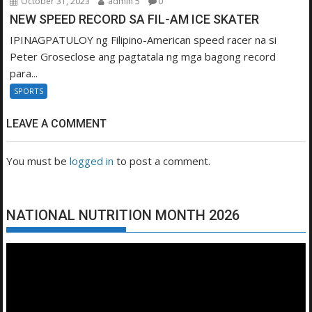
October 31, 2023
admin 5
0
NEW SPEED RECORD SA FIL-AM ICE SKATER
IPINAGPATULOY ng Filipino-American speed racer na si
Peter Groseclose ang pagtatala ng mga bagong record
para...
SPORTS
LEAVE A COMMENT
You must be
logged in
to post a comment.
NATIONAL NUTRITION MONTH 2026
Video
Player