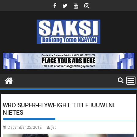
Skip
to
content
WBO SUPER-FLYWEIGHT TITLE IUUWI NI
NIETES
December 25, 2018
Jet