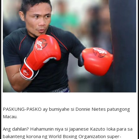
PASKUNG-PASKO ay bumiyahe si Donnie Nietes patungong
Macau.
Ang dahilan? Hahamunin niya si Japanese Kazuto Ioka para sa
bakanteng korona ng World Boxing Organization super-