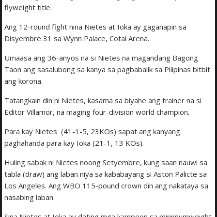
flyweight title.
Ang 12-round fight nina Nietes at Ioka ay gaganapin sa
Disyembre 31 sa Wynn Palace, Cotai Arena.
Umaasa ang 36-anyos na si Nietes na magandang Bagong
Taon ang sasalubong sa kanya sa pagbabalik sa Pilipinas bitbit
ang korona.
Tatangkain din ni Nietes, kasama sa biyahe ang trainer na si
Editor Villamor, na maging four-division world champion.
Para kay Nietes (41-1-5, 23KOs) sapat ang kanyang
paghahanda para kay Ioka (21-1, 13 KOs).
Huling sabak ni Nietes noong Setyembre, kung saan nauwi sa
tabla (draw) ang laban niya sa kababayang si Aston Palicte sa
Los Angeles. Ang WBO 115-pound crown din ang nakataya sa
nasabing laban.
Sina Nietes at Ioka ay dating mga kampeon sa minimumweight