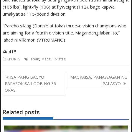
(105 lbs), light-fly (108) at flyweight (112), bago kapwa
umakyat sa 115-pound division.
“Pareho silang (Donnie at Ioka) three-division champions who
are aiming for a fourth division title. Magandang laban ito,”
lahad ni Villamor. (VTROMANO)
415
,
,
SPORTS
Japan
Macau
Nietes
Post
ISA PANG BAGYO
MAGKAISA, PANAWAGAN NG
navigation
PAPASOK SA LOOB NG 36-
PALASYO
ORAS
Related posts