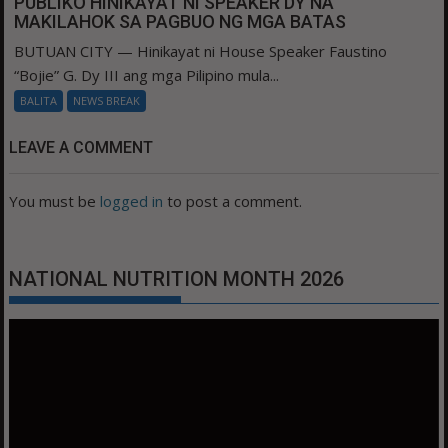
PUBLIKO HINIKAYAT NI SPEAKER DY NA
MAKILAHOK SA PAGBUO NG MGA BATAS
BUTUAN CITY — Hinikayat ni House Speaker Faustino
“Bojie” G. Dy III ang mga Pilipino mula...
BALITA
NEWS BREAK
LEAVE A COMMENT
You must be
logged in
to post a comment.
NATIONAL NUTRITION MONTH 2026
Video
Player