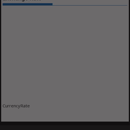
CurrencyRate