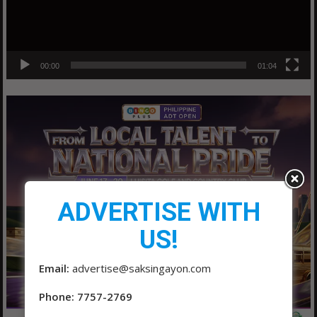
00:00
01:04
ADVERTISE WITH
US!
Email:
advertise@saksingayon.com
Phone: 7757-2769