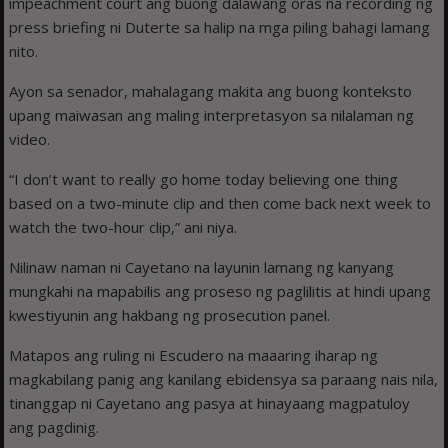
impeachment court ang buong dalawang oras na recording ng
press briefing ni Duterte sa halip na mga piling bahagi lamang
nito.
Ayon sa senador, mahalagang makita ang buong konteksto
upang maiwasan ang maling interpretasyon sa nilalaman ng
video.
“I don’t want to really go home today believing one thing
based on a two-minute clip and then come back next week to
watch the two-hour clip,” ani niya.
Nilinaw naman ni Cayetano na layunin lamang ng kanyang
mungkahi na mapabilis ang proseso ng paglilitis at hindi upang
kwestiyunin ang hakbang ng prosecution panel.
Matapos ang ruling ni Escudero na maaaring iharap ng
magkabilang panig ang kanilang ebidensya sa paraang nais nila,
tinanggap ni Cayetano ang pasya at hinayaang magpatuloy
ang pagdinig.