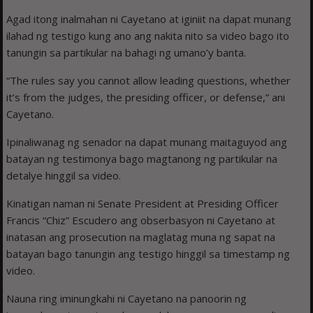
Agad itong inalmahan ni Cayetano at iginiit na dapat munang
ilahad ng testigo kung ano ang nakita nito sa video bago ito
tanungin sa partikular na bahagi ng umano’y banta.
“The rules say you cannot allow leading questions, whether
it’s from the judges, the presiding officer, or defense,” ani
Cayetano.
Ipinaliwanag ng senador na dapat munang maitaguyod ang
batayan ng testimonya bago magtanong ng partikular na
detalye hinggil sa video.
Kinatigan naman ni Senate President at Presiding Officer
Francis “Chiz” Escudero ang obserbasyon ni Cayetano at
inatasan ang prosecution na maglatag muna ng sapat na
batayan bago tanungin ang testigo hinggil sa timestamp ng
video.
Nauna ring iminungkahi ni Cayetano na panoorin ng