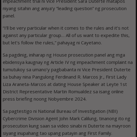
impeachment trial ni Vice President Sara Duterte matapos
niyang sitahin ang aniya’y “leading question” ng prosecution
panel.
“I’ll be very particular when it comes to the rules and it’s not
against any particular group… All of us want to expedite this,
but let’s follow the rules,” pahayag ni Cayetano.
Sa pagdinig, iniharap ng House prosecution panel ang mga
ebidensya kaugnay ng Article IV ng impeachment complaint na
tumutukoy sa umano’y pagbabanta ni Vice President Duterte
sa buhay nina Pangulong Ferdinand R. Marcos Jr., First Lady
Liza Araneta-Marcos at dating House Speaker at Leyte 1st
District Representative Martin Romualdez sa isang online
press briefing noong Nobyembre 2024.
Sa pagtestigo ni National Bureau of Investigation (NBI)
Cybercrime Division Agent John Mark Calilung, tinanong ito ng
prosecution kung saan sa video sinabi ni Duterte na mayroon
siyang inupahang tao upang patayin ang First Family.