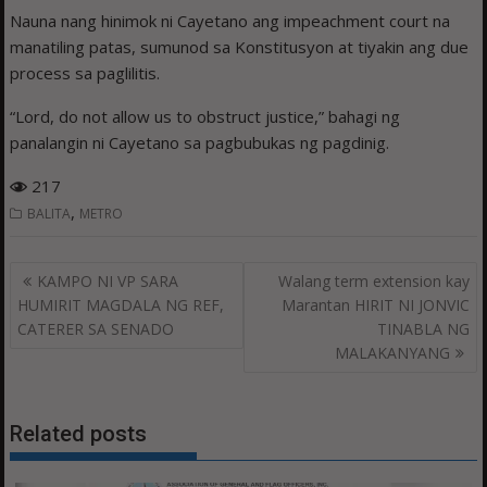
Nauna nang hinimok ni Cayetano ang impeachment court na
manatiling patas, sumunod sa Konstitusyon at tiyakin ang due
process sa paglilitis.
“Lord, do not allow us to obstruct justice,” bahagi ng
panalangin ni Cayetano sa pagbubukas ng pagdinig.
217
,
BALITA
METRO
Post
KAMPO NI VP SARA
Walang term extension kay
navigation
HUMIRIT MAGDALA NG REF,
Marantan HIRIT NI JONVIC
CATERER SA SENADO
TINABLA NG
MALAKANYANG
Related posts