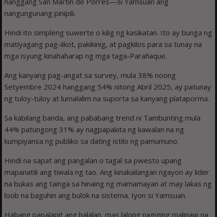
hanggang San Martin de Porres—si Yamsuan ang
nangungunang pinipili.
Hindi ito simpleng suwerte o kilig ng kasikatan. Ito ay bunga ng
matiyagang pag-iikot, pakikinig, at pagkilos para sa tunay na
mga isyung kinahaharap ng mga taga-Parañaque.
Ang kanyang pag-angat sa survey, mula 38% noong
Setyembre 2024 hanggang 54% nitong Abril 2025, ay patunay
ng tuloy-tuloy at lumalalim na suporta sa kanyang plataporma.
Sa kabilang banda, ang pababang trend ni Tambunting mula
44% patungong 31% ay nagpapakita ng kawalan na ng
kumpiyansa ng publiko sa dating istilo ng pamumuno.
Hindi na sapat ang pangalan o tagal sa pwesto upang
mapanatili ang tiwala ng tao. Ang kinakailangan ngayon ay lider
na bukas ang tainga sa hinaing ng mamamayan at may lakas ng
loob na baguhin ang bulok na sistema. Iyon si Yamsuan.
Habang papalapit ang halalan, mas lalong nagiging malinaw na