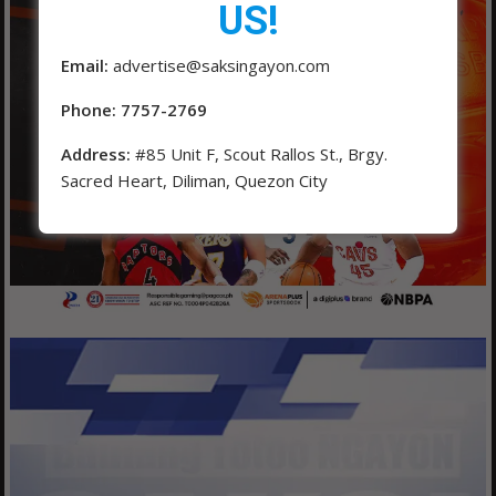
US!
Email:
advertise@saksingayon.com
Phone: 7757-2769
Address:
#85 Unit F, Scout Rallos St., Brgy.
Sacred Heart, Diliman, Quezon City