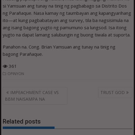
si Yamsuan ang tunay na tinig ng pagbabago sa Distrito Dos
ng Parañaque. Nasa kamay ng taumbayan ang kapangyarihang
ito—at kung pagbabatayan ang survey, tila ba nagsisimula na
ang isang bagong yugto ng pamumuno sa lungsod. Isa itong
yugto na dapat lamang salubungin ng buong tiwala at suporta.
Panahon na. Cong. Brian Yamsuan ang tunay na tinig ng
bagong Parañaque.
361
OPINYON
Post
IMPEACHMENT CASE VS
TRUST GOD
navigation
BBM NAISAMPA NA
Related posts