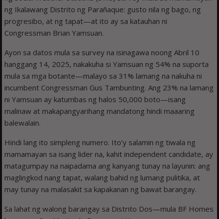
ng Ikalawang Distrito ng Parañaque: gusto nila ng bago, ng
progresibo, at ng tapat—at ito ay sa katauhan ni
Congressman Brian Yamsuan.
Ayon sa datos mula sa survey na isinagawa noong Abril 10
hanggang 14, 2025, nakakuha si Yamsuan ng 54% na suporta
mula sa mga botante—malayo sa 31% lamang na nakuha ni
incumbent Congressman Gus Tambunting. Ang 23% na lamang
ni Yamsuan ay katumbas ng halos 50,000 boto—isang
malinaw at makapangyarihang mandatong hindi maaaring
balewalain.
Hindi lang ito simpleng numero. Ito’y salamin ng tiwala ng
mamamayan sa isang lider na, kahit independent candidate, ay
matagumpay na naipadama ang kanyang tunay na layunin: ang
maglingkod nang tapat, walang bahid ng lumang pulitika, at
may tunay na malasakit sa kapakanan ng bawat barangay.
Sa lahat ng walong barangay sa Distrito Dos—mula BF Homes