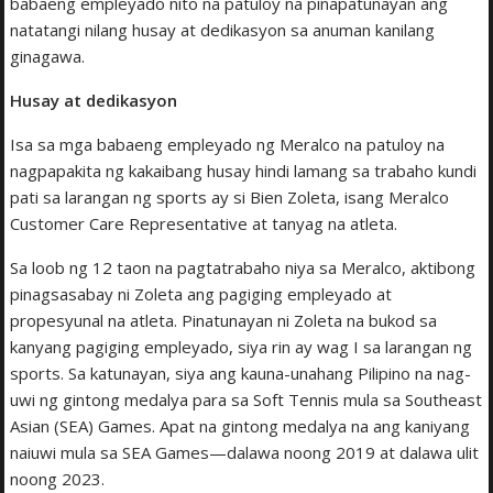
babaeng empleyado nito na patuloy na pinapatunayan ang
natatangi nilang husay at dedikasyon sa anuman kanilang
ginagawa.
Husay at dedikasyon
Isa sa mga babaeng empleyado ng Meralco na patuloy na
nagpapakita ng kakaibang husay hindi lamang sa trabaho kundi
pati sa larangan ng sports ay si Bien Zoleta, isang Meralco
Customer Care Representative at tanyag na atleta.
Sa loob ng 12 taon na pagtatrabaho niya sa Meralco, aktibong
pinagsasabay ni Zoleta ang pagiging empleyado at
propesyunal na atleta. Pinatunayan ni Zoleta na bukod sa
kanyang pagiging empleyado, siya rin ay wag I sa larangan ng
sports. Sa katunayan, siya ang kauna-unahang Pilipino na nag-
uwi ng gintong medalya para sa Soft Tennis mula sa Southeast
Asian (SEA) Games. Apat na gintong medalya na ang kaniyang
naiuwi mula sa SEA Games—dalawa noong 2019 at dalawa ulit
noong 2023.