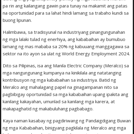
pa rin ang kailangang gawin para tunay na makamit ang patas
na oportunidad para sa lahat hindi lamang sa trabaho kundi sa
buong lipunan.
Halimbawa, sa tradisyunal na industriyang pinangungunahan
ng mga lalaki tulad ng enerhiya, ang kababaihan ay bumubuo
lamang ng mas mababa sa 20% ng kabuuang manggagawa sa
sektor na ito ayon sa ulat ng World Energy Employment 2024.
Dito sa Pilipinas, isa ang Manila Electric Company (Meralco) sa
mga nangungunang kumpanya na kinikilala ang natatanging
kontribusyon ng mga kababaihan sa industriya. Batid ng
Meralco ang mahalagang papel na ginagampanan nito sa
pagbibigay oportunidad sa mga kababaihan upang ipakita ang
kanilang kakayahan, umunlad sa kanilang mga karera, at
makapaghatid ng makabuluhang pagbabago.
Kaya naman kasabay ng pagdiriwang ng Pandaigdigang Buwan
ng mga Kababaihan, binigyang pagkilala ng Meralco ang mga