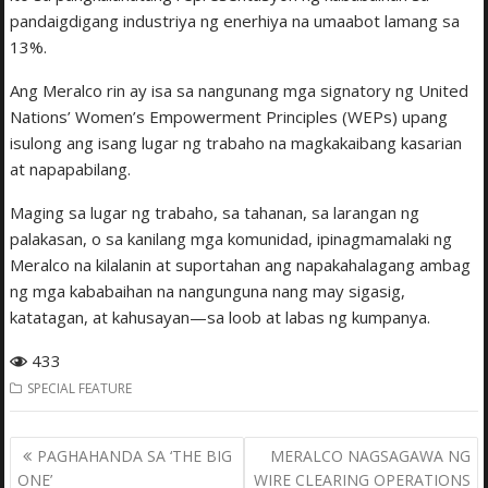
pandaigdigang industriya ng enerhiya na umaabot lamang sa
13%.
Ang Meralco rin ay isa sa nangunang mga signatory ng United
Nations’ Women’s Empowerment Principles (WEPs) upang
isulong ang isang lugar ng trabaho na magkakaibang kasarian
at napapabilang.
Maging sa lugar ng trabaho, sa tahanan, sa larangan ng
palakasan, o sa kanilang mga komunidad, ipinagmamalaki ng
Meralco na kilalanin at suportahan ang napakahalagang ambag
ng mga kababaihan na nangunguna nang may sigasig,
katatagan, at kahusayan—sa loob at labas ng kumpanya.
433
SPECIAL FEATURE
Post
PAGHAHANDA SA ‘THE BIG
MERALCO NAGSAGAWA NG
navigation
ONE’
WIRE CLEARING OPERATIONS