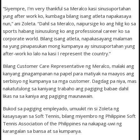
“Siyempre, I’m very thankful sa Meralco kasi sinusuportahan
yung after work ko, kumbaga bilang isang atleta napakasaya
nun,” ani Zoleta. “Dahil sa Meralco, naipursige ko ang hilig ko sa
sports habang isinusulong ko ang professional career ko sa
corporate world. Bilang isang atleta, napakasayang malaman
na yung pinapasukan mong kumpanya ay sinusuportahan yung
after-work ko lalo na kasi I represent the country.”
Bilang Customer Care Representative ng Meralco, malaki ang
kanyang ginagampanan na papel para matiyak na maayos ang
serbisyo ng kumpanya sa mga customer. Dagdag pa niya, mas
nakatutulong sa kaniyang trabaho ang pagiging babae dahil
likas na sa kaniya ang pagiging maunawain.
Bukod sa pagiging empleyado, umuukit rin si Zoleta ng
kasaysayan sa Soft Tennis, bilang miyembro ng Philippine Soft
Tennis Association of the Philippines na nakapag-uwi ng
karangalan sa bansa at sa kumpanya.