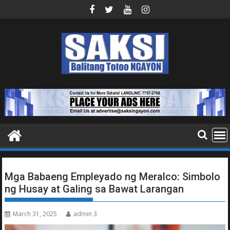
Skip
to
content
Mga Babaeng Empleyado ng Meralco: Simbolo
ng Husay at Galing sa Bawat Larangan
March 31, 2025
admin 3