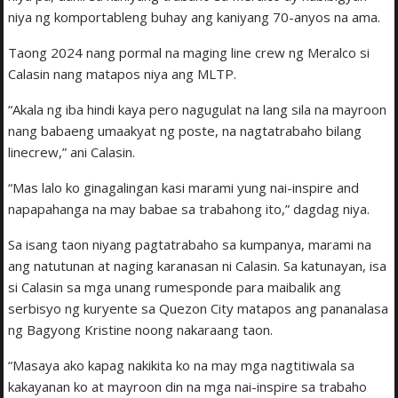
niya ng komportableng buhay ang kaniyang 70-anyos na ama.
Taong 2024 nang pormal na maging line crew ng Meralco si
Calasin nang matapos niya ang MLTP.
“Akala ng iba hindi kaya pero nagugulat na lang sila na mayroon
nang babaeng umaakyat ng poste, na nagtatrabaho bilang
linecrew,” ani Calasin.
“Mas lalo ko ginagalingan kasi marami yung nai-inspire and
napapahanga na may babae sa trabahong ito,” dagdag niya.
Sa isang taon niyang pagtatrabaho sa kumpanya, marami na
ang natutunan at naging karanasan ni Calasin. Sa katunayan, isa
si Calasin sa mga unang rumesponde para maibalik ang
serbisyo ng kuryente sa Quezon City matapos ang pananalasa
ng Bagyong Kristine noong nakaraang taon.
“Masaya ako kapag nakikita ko na may mga nagtitiwala sa
kakayanan ko at mayroon din na mga nai-inspire sa trabaho