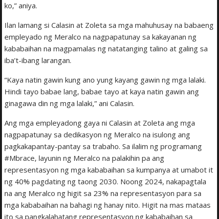
ko,” aniya.
Ilan lamang si Calasin at Zoleta sa mga mahuhusay na babaeng
empleyado ng Meralco na nagpapatunay sa kakayanan ng
kababaihan na magpamalas ng natatanging talino at galing sa
iba’t-ibang larangan.
“Kaya natin gawin kung ano yung kayang gawin ng mga lalaki.
Hindi tayo babae lang, babae tayo at kaya natin gawin ang
ginagawa din ng mga lalaki,” ani Calasin.
Ang mga empleyadong gaya ni Calasin at Zoleta ang mga
nagpapatunay sa dedikasyon ng Meralco na isulong ang
pagkakapantay-pantay sa trabaho. Sa ilalim ng programang
#Mbrace, layunin ng Meralco na palakihin pa ang
representasyon ng mga kababaihan sa kumpanya at umabot it
ng 40% pagdating ng taong 2030. Noong 2024, nakapagtala
na ang Meralco ng higit sa 23% na representasyon para sa
mga kababaihan na bahagi ng hanay nito. Higit na mas mataas
ito sa pangkalahatang representasyon ng kababaihan sa