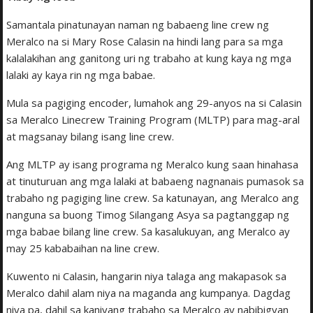
Samantala pinatunayan naman ng babaeng line crew ng
Meralco na si Mary Rose Calasin na hindi lang para sa mga
kalalakihan ang ganitong uri ng trabaho at kung kaya ng mga
lalaki ay kaya rin ng mga babae.
Mula sa pagiging encoder, lumahok ang 29-anyos na si Calasin
sa Meralco Linecrew Training Program (MLTP) para mag-aral
at magsanay bilang isang line crew.
Ang MLTP ay isang programa ng Meralco kung saan hinahasa
at tinuturuan ang mga lalaki at babaeng nagnanais pumasok sa
trabaho ng pagiging line crew. Sa katunayan, ang Meralco ang
nanguna sa buong Timog Silangang Asya sa pagtanggap ng
mga babae bilang line crew. Sa kasalukuyan, ang Meralco ay
may 25 kababaihan na line crew.
Kuwento ni Calasin, hangarin niya talaga ang makapasok sa
Meralco dahil alam niya na maganda ang kumpanya. Dagdag
niya pa, dahil sa kaniyang trabaho sa Meralco ay nabibigyan