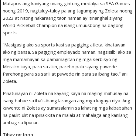
Matapos ang kaniyang unang gintong medalya sa SEA Games
noong 2019, nagtuluy-tuloy pa ang tagumpay ng Zoleta noong
2023 at nitong nakaraang taon naman ay itinanghal siyang
World Pickleball Champion na isang umuusbong na bagong
sports.
“Masigasig ako sa sports kasi sa pagiging atleta, kinatawan
ako ng bansa. Sa pagiging empleyado naman, nagsisilbi ako sa
mga mamamayan sa pamamagitan ng mga serbisyo ng
Meralco kaya, para sa akin, pareho pala siyang puwede.
Parehong para sa sarili at puwede rin para sa ibang tao,” ani
Zoleta.
Pinatunayan ni Zoleta na kayang-kaya na maging mahusay na
isang babae sa iba’t-ibang larangan ang mga kagaya niya. Ang
kuwento ni Zoleta ay sumasalamin sa lahat ng mga kababaihan
na paulit-ulit na ipinakikita na malaki at mahalaga ang kanilang
ambag sa lipunan.
Tibay ng loob