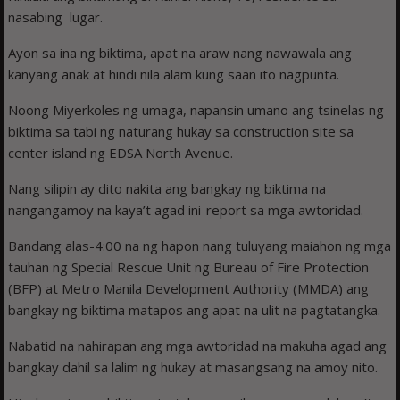
nasabing lugar.
Ayon sa ina ng biktima, apat na araw nang nawawala ang
kanyang anak at hindi nila alam kung saan ito nagpunta.
Noong Miyerkoles ng umaga, napansin umano ang tsinelas ng
biktima sa tabi ng naturang hukay sa construction site sa
center island ng EDSA North Avenue.
Nang silipin ay dito nakita ang bangkay ng biktima na
nangangamoy na kaya’t agad ini-report sa mga awtoridad.
Bandang alas-4:00 na ng hapon nang tuluyang maiahon ng mga
tauhan ng Special Rescue Unit ng Bureau of Fire Protection
(BFP) at Metro Manila Development Authority (MMDA) ang
bangkay ng biktima matapos ang apat na ulit na pagtatangka.
Nabatid na nahirapan ang mga awtoridad na makuha agad ang
bangkay dahil sa lalim ng hukay at masangsang na amoy nito.