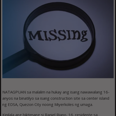
NATAGPUAN sa malalim na hukay ang isang nawawalang 16-
anyos na binatilyo sa isang construction site sa center island
ng EDSA, Quezon City noong Miyerkoles ng umaga.
Kinilala ang biktimang si Raniel Riano, 16, residente sa