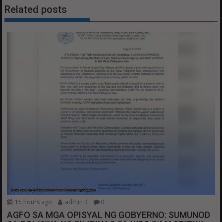
Related posts
15 hours ago
admin 3
0
AGFO SA MGA OPISYAL NG GOBYERNO: SUMUNOD