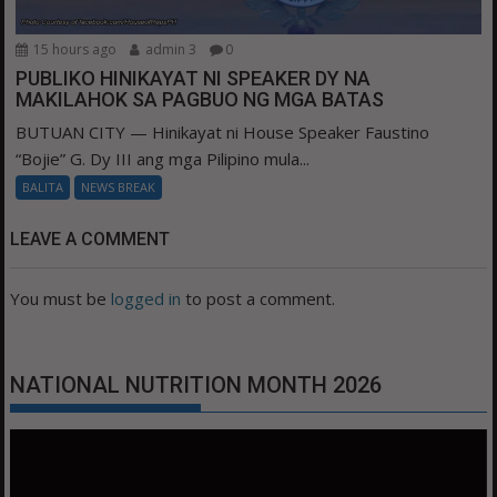
15 hours ago
admin 3
0
PUBLIKO HINIKAYAT NI SPEAKER DY NA
MAKILAHOK SA PAGBUO NG MGA BATAS
BUTUAN CITY — Hinikayat ni House Speaker Faustino
“Bojie” G. Dy III ang mga Pilipino mula...
BALITA
NEWS BREAK
LEAVE A COMMENT
You must be
logged in
to post a comment.
NATIONAL NUTRITION MONTH 2026
Video
Player