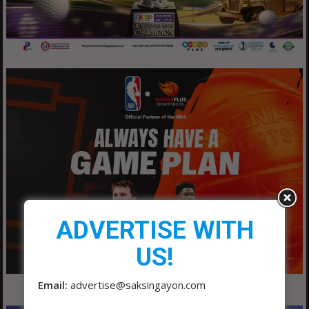
ADVERTISE WITH
US!
Email:
advertise@saksingayon.com