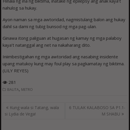
Hinala ng ina ng biktima, inatake ng epilepsy ang anak kaya’t
nahulog sa hukay.
Ayon naman sa mga awtoridad, nagmistulang balon ang hukay
dahil sa dami ng tubig bunsod ng mga pag-ulan.
Ginawa itong paliguan at hugasan ng kamay ng mga palaboy
kaya’t natanggal ang net na nakaharang dito.
Iniimbestigahan ng mga awtoridad ang nasabing insidente
upang matukoy kung may foul play sa pagkamatay ng biktima.
(LILY REYES)
281
,
BALITA
METRO
Post
Kung wala si Tatang, wala
6 TULAK KALABOSO SA P1.1-
navigation
si Lydia de Vega!
M SHABU