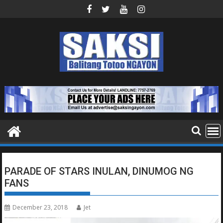
Skip
to
content
PARADE OF STARS INULAN, DINUMOG NG
FANS
December 23, 2018
Jet