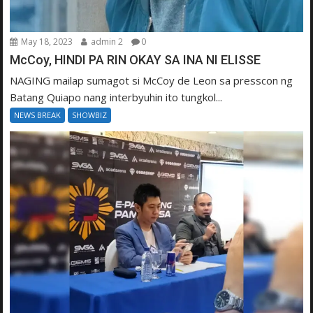
May 18, 2023
admin 2
0
McCoy, HINDI PA RIN OKAY SA INA NI ELISSE
NAGING mailap sumagot si McCoy de Leon sa presscon ng
Batang Quiapo nang interbyuhin ito tungkol...
NEWS BREAK
SHOWBIZ