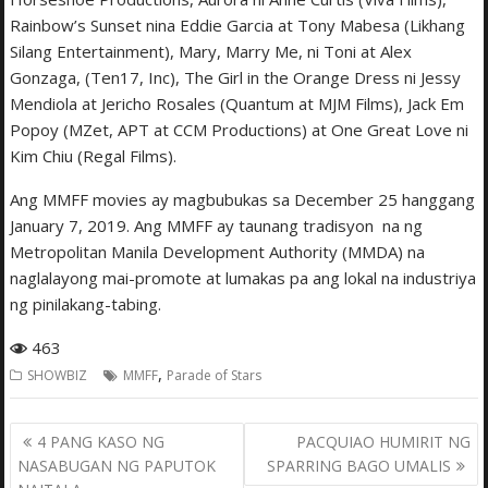
Rainbow’s Sunset nina Eddie Garcia at Tony Mabesa (Likhang
Silang Entertainment), Mary, Marry Me, ni Toni at Alex
Gonzaga, (Ten17, Inc), The Girl in the Orange Dress ni Jessy
Mendiola at Jericho Rosales (Quantum at MJM Films), Jack Em
Popoy (MZet, APT at CCM Productions) at One Great Love ni
Kim Chiu (Regal Films).
Ang MMFF movies ay magbubukas sa December 25 hanggang
January 7, 2019. Ang MMFF ay taunang tradisyon na ng
Metropolitan Manila Development Authority (MMDA) na
naglalayong mai-promote at lumakas pa ang lokal na industriya
ng pinilakang-tabing.
463
,
SHOWBIZ
MMFF
Parade of Stars
Post
4 PANG KASO NG
PACQUIAO HUMIRIT NG
navigation
NASABUGAN NG PAPUTOK
SPARRING BAGO UMALIS