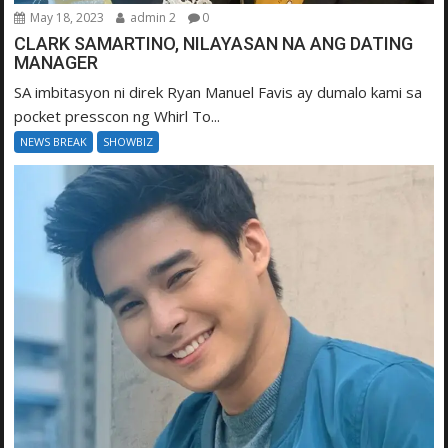
May 18, 2023
admin 2
0
CLARK SAMARTINO, NILAYASAN NA ANG DATING
MANAGER
SA imbitasyon ni direk Ryan Manuel Favis ay dumalo kami sa
pocket presscon ng Whirl To...
NEWS BREAK
SHOWBIZ