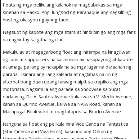
floats ng mga pelikulang kalahok na magbubukas sa mga
sinehan sa Pasko. Ang lungsod ng Parañaque ang nagsilbing
host ng okasyon ngayong taon.
Nagsuot ng kapote ang mga stars at hindi binigo ang mga fans
na naghintay sa gitna ng ulan.
Makukulay at magagarbong float ang inirampa na kinagiliwan
ng fans at supporters na karamihan ay nakapayong at kapote
at umaga pa lang ay nakapila na sa mga lugar na daraanan ng
parada. Isinara ang ilang kalsada at naglabas na rin ng
alternatibong daan upang huwag maipit sa trapiko ang mga
motorista. Nagsimula ang parade sa Shopwise sa Sucat,
dadaan ng Dr. A. Santos Avenue kakaliwa sa V. Media Avenue,
kanan sa Quirino Avenue, kaliwa sa NAIA Road, kanan sa
Macapagal Boulevard at magtatapos sa Bradco Avenue.
Nanguna sa float ang pelikula nina Vice Ganda na Fantastica
(Star Cinema and Viva Films), kasunod ang Otlum ng
Horseshoe Productions, Aurora ni Anne Curtis (Viva Films),