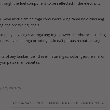
hrough the fuel component to be reflected in the electricity
RC kaya hindi alam ng mga consumers kung tama ba o hindi ang
ng ang presyo ng langis.
umpanya ng langis at mga ang mga power distributors tulad ng
ooperatives sa mga probinsya lalo na’t pataas na pataas ang
 of any bunker fuel, diesel, natural gas, solar, geothermal or
 ayon pa sa mambabatas.
,
,
y
erc
meralco
AYUDA SA 5 PINOY SEAMEN SA NASUNOG NA BARKO