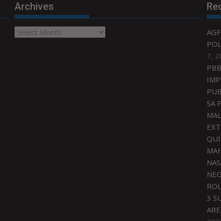
Archives
Re
Archives
AGF
POL
7, 
PBB
IMP
PUB
SA 
MAL
EXT
QU
MAH
NAS
NEG
ROL
3 S
ARE