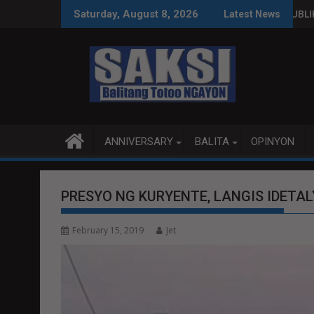
Skip
WPS O MAGBITIW
GRESO NA SUSPENDIHIN IMPLEMENTASYON NG RPVARA
PUBLIKO HINIKAYAT NI SPEAK
Saturday, August 8, 2026
Latest News
to
content
ANNIVERSARY
BALITA
OPINYON
PRESYO NG KURYENTE, LANGIS IDETAL
February 15, 2019
Jet