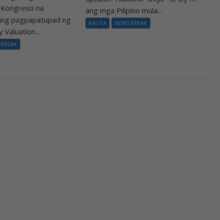
a Kongreso na
ang mga Pilipino mula...
 ang pagpapatupad ng
BALITA
NEWS BREAK
 Valuation...
 BREAK