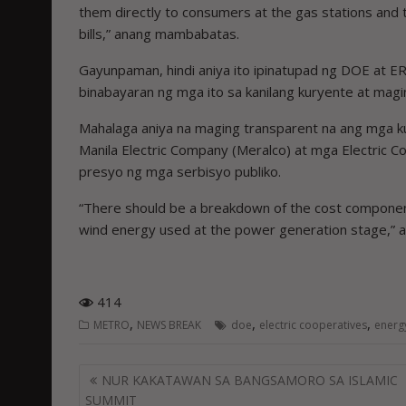
them directly to consumers at the gas stations and t
bills,” anang mambabatas.
Gayunpaman, hindi aniya ito ipinatupad ng DOE at E
binabayaran ng mga ito sa kanilang kuryente at magi
Mahalaga aniya na maging transparent na ang mga k
Manila Electric Company (Meralco) at mga Electric C
presyo ng mga serbisyo publiko.
“There should be a breakdown of the cost components
wind energy used at the power generation stage,”
414
,
,
,
METRO
NEWS BREAK
doe
electric cooperatives
energ
Post
NUR KAKATAWAN SA BANGSAMORO SA ISLAMIC
navigation
SUMMIT