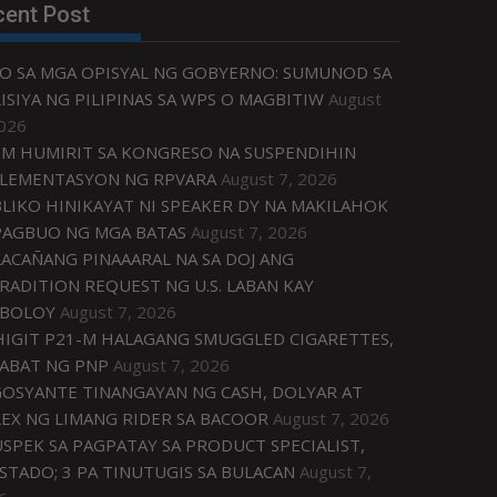
cent Post
O SA MGA OPISYAL NG GOBYERNO: SUMUNOD SA
ISIYA NG PILIPINAS SA WPS O MAGBITIW
August
2026
M HUMIRIT SA KONGRESO NA SUSPENDIHIN
LEMENTASYON NG RPVARA
August 7, 2026
LIKO HINIKAYAT NI SPEAKER DY NA MAKILAHOK
PAGBUO NG MGA BATAS
August 7, 2026
ACAÑANG PINAAARAL NA SA DOJ ANG
RADITION REQUEST NG U.S. LABAN KAY
IBOLOY
August 7, 2026
IGIT P21-M HALAGANG SMUGGLED CIGARETTES,
ABAT NG PNP
August 7, 2026
OSYANTE TINANGAYAN NG CASH, DOLYAR AT
EX NG LIMANG RIDER SA BACOOR
August 7, 2026
USPEK SA PAGPATAY SA PRODUCT SPECIALIST,
STADO; 3 PA TINUTUGIS SA BULACAN
August 7,