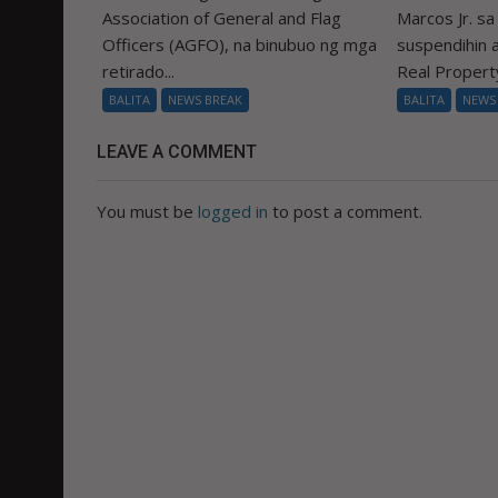
Association of General and Flag
Marcos Jr. s
Officers (AGFO), na binubuo ng mga
suspendihin
retirado...
Real Property
BALITA
NEWS BREAK
BALITA
NEWS
LEAVE A COMMENT
You must be
logged in
to post a comment.