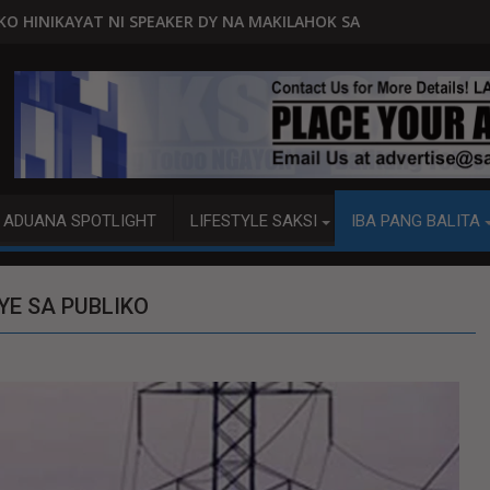
ER DY NA MAKILAHOK SA PAGBUO NG MGA BATAS
MALACAÑANG PINAAARAL NA SA DOJ AN
ADUANA SPOTLIGHT
LIFESTYLE SAKSI
IBA PANG BALITA
YE SA PUBLIKO