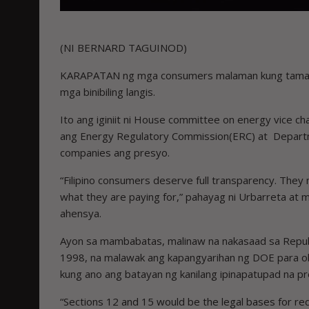
(NI BERNARD TAGUINOD)
KARAPATAN ng mga consumers malaman kung tama ang
mga binibiling langis.
Ito ang iginiit ni House committee on energy vice c
ang Energy Regulatory Commission(ERC) at Departmen
companies ang presyo.
“Filipino consumers deserve full transparency. The
what they are paying for,” pahayag ni Urbarreta a
ahensya.
Ayon sa mambabatas, malinaw na nakasaad sa Republ
1998, na malawak ang kapangyarihan ng DOE para ob
kung ano ang batayan ng kanilang ipinapatupad na p
“Sections 12 and 15 would be the legal bases for req