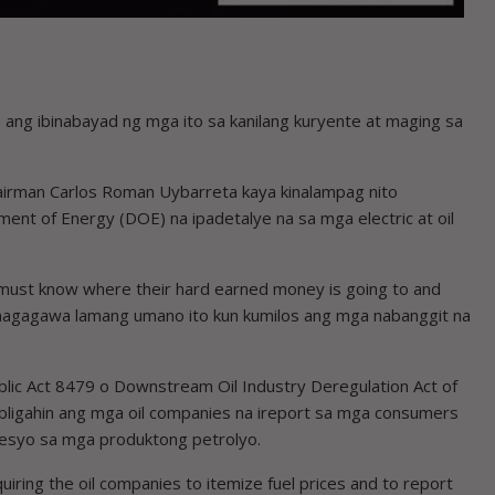
 ibinabayad ng mga ito sa kanilang kuryente at maging sa
hairman Carlos Roman Uybarreta kaya kinalampag nito
t of Energy (DOE) na ipadetalye na sa mga electric at oil
y must know where their hard earned money is going to and
t magagawa lamang umano ito kun kumilos ang mga nabanggit na
ic Act 8479 o Downstream Oil Industry Deregulation Act of
ligahin ang mga oil companies na ireport sa mga consumers
resyo sa mga produktong petrolyo.
uiring the oil companies to itemize fuel prices and to report