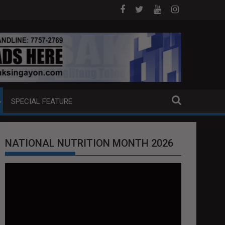
G EXTRADITION REQUEST NG U.S. LABAN KAY QUIBOLOY
MAHIGIT P21-M HALAGANG SMUGGLED CIGARET
SPECIAL FEATURE
NATIONAL NUTRITION MONTH 2026
Video
Player