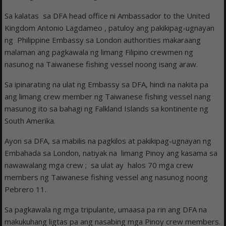
Sa kalatas sa DFA head office ni Ambassador to the United
Kingdom Antonio Lagdameo , patuloy ang pakikipag-ugnayan
ng Philippine Embassy sa London authorities makaraang
malaman ang pagkawala ng limang Filipino crewmen ng
nasunog na Taiwanese fishing vessel noong isang araw.
Sa ipinarating na ulat ng Embassy sa DFA, hindi na nakita pa
ang limang crew member ng Taiwanese fishing vessel nang
masunog ito sa bahagi ng Falkland Islands sa kontinente ng
South Amerika.
Ayon sa DFA, sa mabilis na pagkilos at pakikipag-ugnayan ng
Embahada sa London, natiyak na limang Pinoy ang kasama sa
nawawalang mga crew ; sa ulat ay halos 70 mga crew
members ng Taiwanese fishing vessel ang nasunog noong
Pebrero 11.
Sa pagkawala ng mga tripulante, umaasa pa rin ang DFA na
makukuhang ligtas pa ang nasabing mga Pinoy crew members.