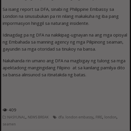
Sa isang report sa DFA, sinabi ng Philippine Embassy sa
London na sinusubukan pa rin nilang makakuha ng iba pang
impormasyon hinggil sa naturang insidente.
Idinagdag pa ng DFA na nakikipag-ugnayan na ang mga opisyal
ng Embahada sa manning agency ng mga Pilipinong seaman,
gayundin sa mga otoridad sa tinukoy na bansa.
Nakahanda rin umano ang DFA na magbigay ng tulong sa mga
apektadong mangingidang Filipino at sa kanilang pamilya dito
sa bansa alinsunod sa itinatakda ng batas.
409
,
,
,
,
NASYUNAL
NEWS BREAK
dfa. london embassy
FIRE
london
seamen