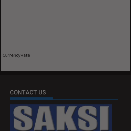
CurrencyRate
CONTACT US