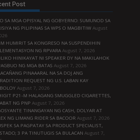
cent Post
O SA MGA OPISYAL NG GOBYERNO: SUMUNOD SA
ISIYA NG PILIPINAS SA WPS O MAGBITIW
August
2026
M HUMIRIT SA KONGRESO NA SUSPENDIHIN
LEMENTASYON NG RPVARA
August 7, 2026
LIKO HINIKAYAT NI SPEAKER DY NA MAKILAHOK
PAGBUO NG MGA BATAS
August 7, 2026
ACAÑANG PINAAARAL NA SA DOJ ANG
RADITION REQUEST NG U.S. LABAN KAY
IBOLOY
August 7, 2026
IGIT P21-M HALAGANG SMUGGLED CIGARETTES,
ABAT NG PNP
August 7, 2026
OSYANTE TINANGAYAN NG CASH, DOLYAR AT
EX NG LIMANG RIDER SA BACOOR
August 7, 2026
USPEK SA PAGPATAY SA PRODUCT SPECIALIST,
STADO; 3 PA TINUTUGIS SA BULACAN
August 7,