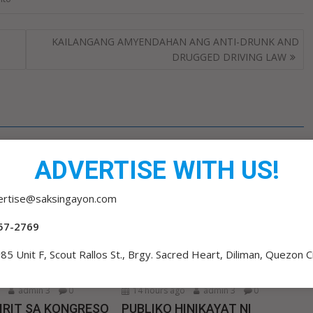
KAILANGANG AMYENDAHAN ANG ANTI-DRUNK AND
DRUGGED DRIVING LAW
ADVERTISE WITH US!
ertise@saksingayon.com
57-2769
85 Unit F, Scout Rallos St., Brgy. Sacred Heart, Diliman, Quezon C
o
admin 3
0
14 hours ago
admin 3
0
IRIT SA KONGRESO
PUBLIKO HINIKAYAT NI