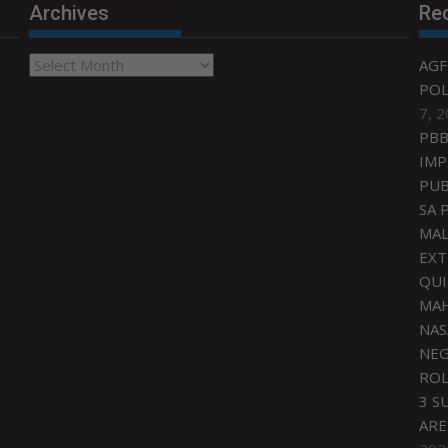
Archives
Re
Archives
AGF
POL
7, 
PBB
IMP
PUB
SA 
MAL
EXT
QU
MAH
NAS
NEG
ROL
3 S
ARE