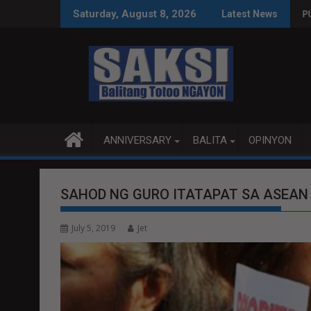
Skip
SA WPS O MAGBITIW
KONGRESO NA SUSPENDIHIN IMPLEMENTASYON NG RPVARA
PUBLIKO HINIKAYAT NI SPE
Saturday, August 8, 2026
Latest News
to
content
ANNIVERSARY
BALITA
OPINYON
SAHOD NG GURO ITATAPAT SA ASEAN
July 5, 2019
Jet