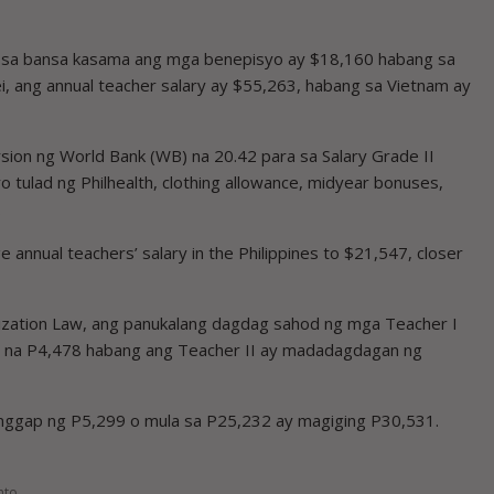
 sa bansa kasama ang mga benepisyo ay $18,160 habang sa
, ang annual teacher salary ay $55,263, habang sa Vietnam ay
ion ng World Bank (WB) na 20.42 para sa Salary Grade II
tulad ng Philhealth, clothing allowance, midyear bonuses,
.
e annual teachers’ salary in the Philippines to $21,547, closer
dization Law, ang panukalang dagdag sahod ng mga Teacher I
 na P4,478 habang ang Teacher II ay madadagdagan ng
anggap ng P5,299 o mula sa P25,232 ay magiging P30,531.
nto