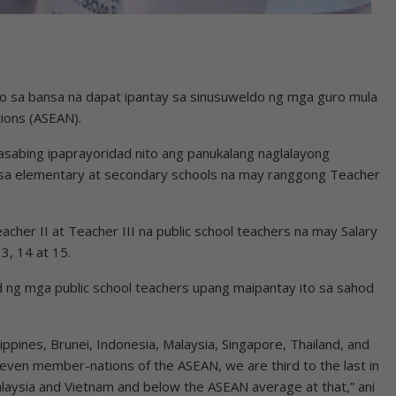
sa bansa na dapat ipantay sa sinusuweldo ng mga guro mula
ions (ASEAN).
sasabing ipaprayoridad nito ang panukalang naglalayong
 sa elementary at secondary schools na may ranggong Teacher
eacher II at Teacher III na public school teachers na may Salary
3, 14 at 15.
d ng mga public school teachers upang maipantay ito sa sahod
ppines, Brunei, Indonesia, Malaysia, Singapore, Thailand, and
ven member-nations of the ASEAN, we are third to the last in
alaysia and Vietnam and below the ASEAN average at that,” ani