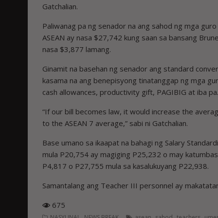
Gatchalian.
Paliwanag pa ng senador na ang sahod ng mga guro
ASEAN ay nasa $27,742 kung saan sa bansang Brunei
nasa $3,877 lamang.
Ginamit na basehan ng senador ang standard convers
kasama na ang benepisyong tinatanggap ng mga guro 
cash allowances, productivity gift, PAGIBIG at iba pa
“If our bill becomes law, it would increase the averag
to the ASEAN 7 average,” sabi ni Gatchalian.
Base umano sa ikaapat na bahagi ng Salary Standar
mula P20,754 ay magiging P25,232 o may katumbas
P4,817 o P27,755 mula sa kasalukuyang P22,938.
Samantalang ang Teacher III personnel ay makatat
675
,
,
,
,
NASYUNAL
NEWS BREAK
asean
sahod
teachers
ume