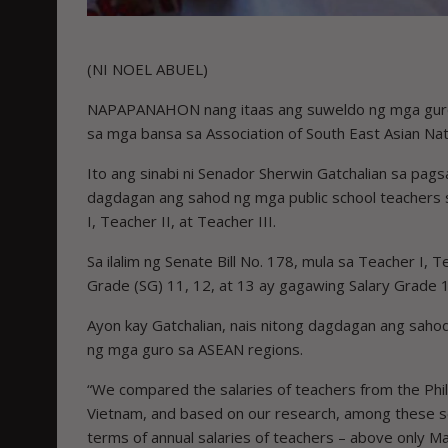
(NI NOEL ABUEL)
NAPAPANAHON nang itaas ang suweldo ng mga guro 
sa mga bansa sa Association of South East Asian Nat
Ito ang sinabi ni Senador Sherwin Gatchalian sa pag
dagdagan ang sahod ng mga public school teachers
I, Teacher II, at Teacher III.
Sa ilalim ng Senate Bill No. 178, mula sa Teacher I, T
Grade (SG) 11, 12, at 13 ay gagawing Salary Grade 1
Ayon kay Gatchalian, nais nitong dagdagan ang saho
ng mga guro sa ASEAN regions.
“We compared the salaries of teachers from the Phili
Vietnam, and based on our research, among these se
terms of annual salaries of teachers – above only M