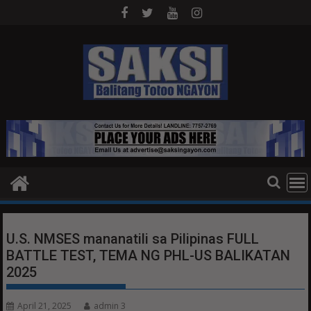
Skip
to
content
U.S. NMSES mananatili sa Pilipinas FULL
BATTLE TEST, TEMA NG PHL-US BALIKATAN
2025
April 21, 2025
admin 3