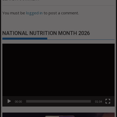
You must be
logged in
to post a comment.
NATIONAL NUTRITION MONTH 2026
Video
Player
00:00
01:04