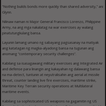
“Nothing builds bonds more quickly than shared adversity,” ani
Glynn.
Nilinaw naman ni Major General Francisco Lorenzo, Philippine
Army, na ang mga nakalatag na war exercises ay walang
pinatutungkulang bansa.
Layunin lamang umano ng sabayang pagsasanay na matiyak
ang katatagan ng magka-alyadong bansa na tugunan ang
anomang “contemporary security challenges”.
Kabilang sa isasagawang military exercises ang Integrated Air
and defense para linangin ang kakayahan ng dalawang bansa
na ma-detect, tuntunin at neyutralisahin ang aerial at missile
threat, counter landing live fire exercises, maritime strike,
Maritime Key Terrain security operations at Multilateral
maritime events.
Kabilang sa sophisticated US weapons na gagamitin ng US