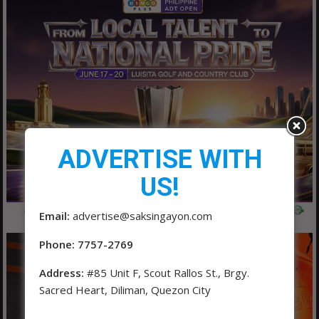
ADVERTISE WITH
US!
Email:
advertise@saksingayon.com
Phone: 7757-2769
Address:
#85 Unit F, Scout Rallos St., Brgy.
Sacred Heart, Diliman, Quezon City