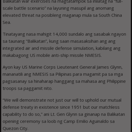
Balikatan war exercises na magtatampok sa inilatag na “full-
scale battle scenario” na layuning masupil ang anomang
elevated threat na posibleng maganap mula sa South China
Sea.
Tinatayang nasa mahigit 14,000 sundalo ang sasabak ngayon
sa taunang “Balikatan”, kung saan masasaksihan ang ang
integrated air and missile defense simulation, kabilang ang
makabagong US mobile anti-ship missile NMESIS.
Ayon kay US Marine Corps Lieutenant General James Glynn,
mananatili ang NMESIS sa Pilipinas para magamit pa sa mga
pagsasanay sa hinaharap hanggang sa mahasa ang Philippine
troops sa paggamit nito.
“We will demonstrate not just our will to uphold our mutual
defense treaty in existence since 1951 but our matchless
capability to do so,” ani Lt. Gen Glynn sa ginanap na Balikatan
opening ceremony sa loob ng Camp Emilio Aguinaldo sa
Quezon City.