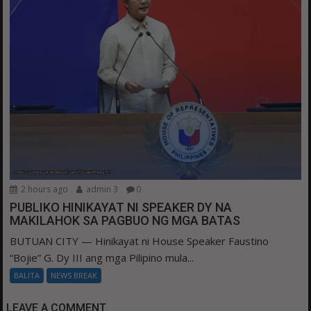
2 hours ago
admin 3
0
PUBLIKO HINIKAYAT NI SPEAKER DY NA
MAKILAHOK SA PAGBUO NG MGA BATAS
BUTUAN CITY — Hinikayat ni House Speaker Faustino
“Bojie” G. Dy III ang mga Pilipino mula...
BALITA
NEWS BREAK
LEAVE A COMMENT