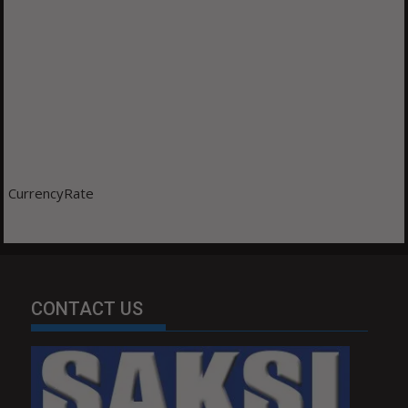
CurrencyRate
CONTACT US