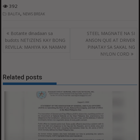
392
,
BALITA
NEWS BREAK
Post
Botante dinadaan sa
STEEL MAGNATE NA SI
navigation
budots NETIZENS KAY BONG
ANSON QUE AT DRIVER
REVILLA: MAHIYA KA NAMAN!
PINATAY SA SAKAL NG
NYLON CORD
Related posts