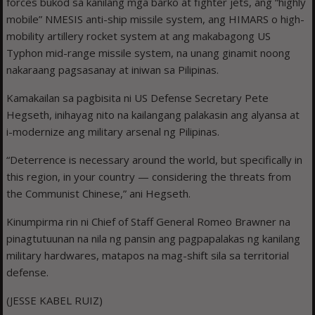
forces bukod sa kanilang mga barko at fighter jets, ang “highly
mobile” NMESIS anti-ship missile system, ang HIMARS o high-
mobility artillery rocket system at ang makabagong US
Typhon mid-range missile system, na unang ginamit noong
nakaraang pagsasanay at iniwan sa Pilipinas.
Kamakailan sa pagbisita ni US Defense Secretary Pete
Hegseth, inihayag nito na kailangang palakasin ang alyansa at
i-modernize ang military arsenal ng Pilipinas.
“Deterrence is necessary around the world, but specifically in
this region, in your country — considering the threats from
the Communist Chinese,” ani Hegseth.
Kinumpirma rin ni Chief of Staff General Romeo Brawner na
pinagtutuunan na nila ng pansin ang pagpapalakas ng kanilang
military hardwares, matapos na mag-shift sila sa territorial
defense.
(JESSE KABEL RUIZ)