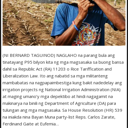
(NI BERNARD TAGUINOD) NAGLAHO na parang bula ang
tinatayang P95 bilyon kita ng mga magsasaka sa buong bansa
dahil sa Republic Act (RA) 11203 o Rice Tariffication and
Liberalization Law. Ito ang nabatid sa mga militanteng
mambabatas na nagpapaimbestiga kung bakit nadedelay ang
irrigation projects ng National Irrigation Administration (NIA)
at maging umano’y mga depektibo at hindi nagagamit na
makinarya na binili ng Department of Agriculture (DA) para
tulungan ang mga magsasaka. Sa House Resolution (HR) 539
na iniakda nina Bayan Muna party-list Reps. Carlos Zarate,
Ferdinand Gaite at Eufemia…