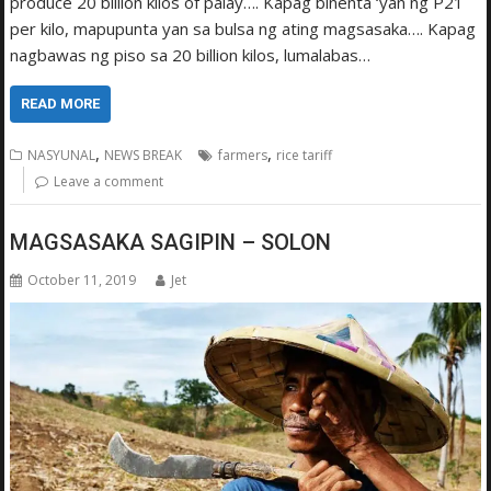
produce 20 billion kilos of palay…. Kapag binenta ‘yan ng P21
per kilo, mapupunta yan sa bulsa ng ating magsasaka…. Kapag
nagbawas ng piso sa 20 billion kilos, lumalabas…
READ MORE
,
,
NASYUNAL
NEWS BREAK
farmers
rice tariff
Leave a comment
MAGSASAKA SAGIPIN – SOLON
October 11, 2019
Jet