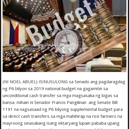
(NI NOEL ABUEL) ISINUSULONG sa Senado ang pagdaragdag
ng P6 bilyon sa 2019 national budget na gagamitin sa
unconditional cash transfer sa mga magsasaka ng bigas sa
bansa. Inihain ni Senador Francis Pangilinan ang Senate Bill
1191 na nagsasaad ng P6 bilyong supplemental budget para
sa direct cash transfers sa mga mahihirap na rice farmers na
mayroong sinasakang isang ektaryang lupain pababa upang