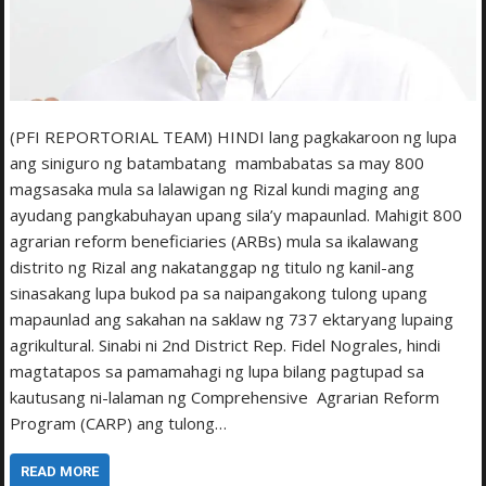
(PFI REPORTORIAL TEAM) HINDI lang pagkakaroon ng lupa
ang siniguro ng batambatang mambabatas sa may 800
magsasaka mula sa lalawigan ng Rizal kundi maging ang
ayudang pangkabuhayan upang sila’y mapaunlad. Mahigit 800
agrarian reform beneficiaries (ARBs) mula sa ikalawang
distrito ng Rizal ang nakatanggap ng titulo ng kanil-ang
sinasakang lupa bukod pa sa naipangakong tulong upang
mapaunlad ang sakahan na saklaw ng 737 ektaryang lupaing
agrikultural. Sinabi ni 2nd District Rep. Fidel Nograles, hindi
magtatapos sa pamamahagi ng lupa bilang pagtupad sa
kautusang ni-lalaman ng Comprehensive Agrarian Reform
Program (CARP) ang tulong…
READ MORE