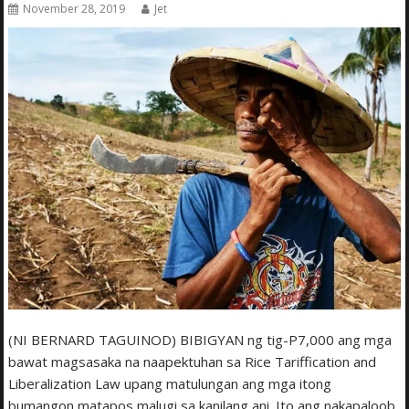
November 28, 2019
Jet
(NI BERNARD TAGUINOD) BIBIGYAN ng tig-P7,000 ang mga
bawat magsasaka na naapektuhan sa Rice Tariffication and
Liberalization Law upang matulungan ang mga itong
bumangon matapos malugi sa kanilang ani. Ito ang nakapaloob