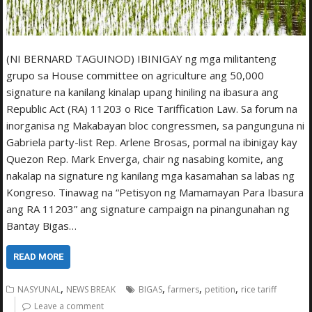
(NI BERNARD TAGUINOD) IBINIGAY ng mga militanteng
grupo sa House committee on agriculture ang 50,000
signature na kanilang kinalap upang hiniling na ibasura ang
Republic Act (RA) 11203 o Rice Tariffication Law. Sa forum na
inorganisa ng Makabayan bloc congressmen, sa pangunguna ni
Gabriela party-list Rep. Arlene Brosas, pormal na ibinigay kay
Quezon Rep. Mark Enverga, chair ng nasabing komite, ang
nakalap na signature ng kanilang mga kasamahan sa labas ng
Kongreso. Tinawag na “Petisyon ng Mamamayan Para Ibasura
ang RA 11203” ang signature campaign na pinangunahan ng
Bantay Bigas…
READ MORE
,
,
,
,
NASYUNAL
NEWS BREAK
BIGAS
farmers
petition
rice tariff
Leave a comment