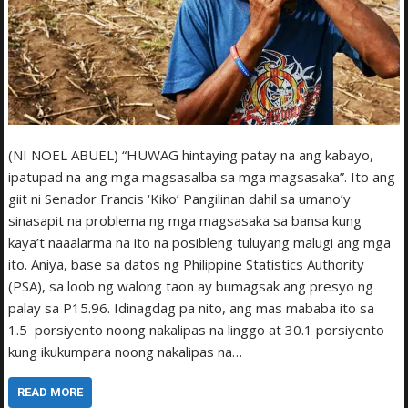
(NI NOEL ABUEL) “HUWAG hintaying patay na ang kabayo,
ipatupad na ang mga magsasalba sa mga magsasaka”. Ito ang
giit ni Senador Francis ‘Kiko’ Pangilinan dahil sa umano’y
sinasapit na problema ng mga magsasaka sa bansa kung
kaya’t naaalarma na ito na posibleng tuluyang malugi ang mga
ito. Aniya, base sa datos ng Philippine Statistics Authority
(PSA), sa loob ng walong taon ay bumagsak ang presyo ng
palay sa P15.96. Idinagdag pa nito, ang mas mababa ito sa
1.5 porsiyento noong nakalipas na linggo at 30.1 porsiyento
kung ikukumpara noong nakalipas na…
READ MORE