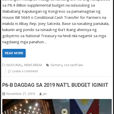
sa P8.4 Billion supplemental budget na isinusulong sa
Mababang Kapulungan ng Kongreso sa pamamagitan ng
House Bill 5669 o Conditional Cash Transfer for Farmers na
iniakda ni Albay Rep. Joey Salceda. Base sa nasabing panukala,
kukunin ang pondo sa isinauli ng iba’t ibang ahensya ng
gobyerno sa National Treasury na hindi nila nagamit sa mga
nagdaang mga panahon…
READ MORE
,
,
NASYUNAL
NEWS BREAK
farmers
rice tariff law
Leave a comment
P6-B DAGDAG SA 2019 NAT’L BUDGET IGINIIT
November 27, 2019
Jet