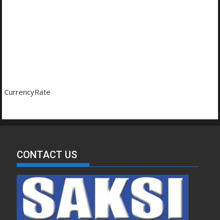
CurrencyRate
CONTACT US