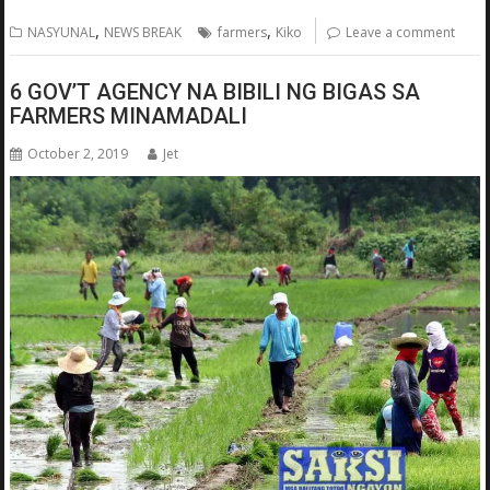
,
,
NASYUNAL
NEWS BREAK
farmers
Kiko
Leave a comment
6 GOV’T AGENCY NA BIBILI NG BIGAS SA
FARMERS MINAMADALI
October 2, 2019
Jet