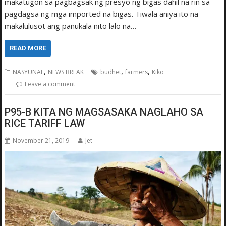
makatugon sa pagbagsak ng presyo ng bigas dahil na rin sa
pagdagsa ng mga imported na bigas. Tiwala aniya ito na
makalulusot ang panukala nito lalo na…
READ MORE
,
,
,
NASYUNAL
NEWS BREAK
budhet
farmers
Kiko
Leave a comment
P95-B KITA NG MAGSASAKA NAGLAHO SA
RICE TARIFF LAW
November 21, 2019
Jet