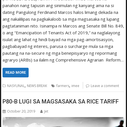
panahon nang tapusin ang sinimulan ng kanyang ama na si
dating Pangulong Ferdinand Marcos halos limang dekada na
ang nakalilipas na pagkakaloob sa mga magsasaka ng lupang
pagtataniman nito. Isinampa ni Marcos ang Senate Bill No. 849,
o ang “Emancipation of Tenants Act of 2019,” na naglalayong
isulat ang lahat ng hindi bayad na mga pag-amortisasyon,
pagbabayad ng interes, parusa o surcharge mula sa mga
pautang na na-secure ng mga benepisyaryo ng repormang
agraryo (ARBs) sa ilalim ng Comprehensive Agrarian Reform…
READ MORE
,
,
NASYUNAL
NEWS BREAK
farmers
imee
Leave a comment
P80-B LUGI SA MAGSASAKA SA RICE TARIFF
October 20, 2019
Jet