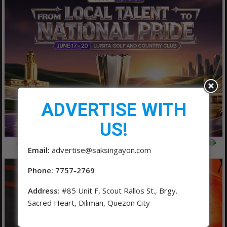
ADVERTISE WITH
US!
Email:
advertise@saksingayon.com
Phone: 7757-2769
Address:
#85 Unit F, Scout Rallos St., Brgy.
Sacred Heart, Diliman, Quezon City