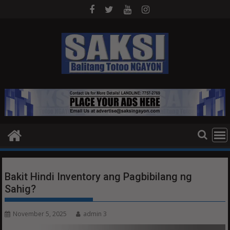
Skip
to
content
Bakit Hindi Inventory ang Pagbibilang ng
Sahig?
November 5, 2025
admin 3