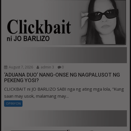
August 7, 2026
admin 3
0
‘ADUANA DUO’ NANG-ONSE NG NAGPALUSOT NG
PEKENG YOSI?
CLICKBAIT ni JO BARLIZO SABI nga ng ating mga lola, “Kung
saan may usok, malamang may...
OPINYON