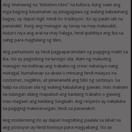
Ang tinatawag na “initiation rites” na kultura, kung saan ang
mga bagong kasamahan ay pinagagawa ng walang kabuluhang
bagay, ay dapat itigil. Hindi ito tradisyon. Ito ay paulit-ulit na
pananakit. Kung ang manager ay tunay na may malasakit,
ituturo niya ang aral na may halaga, hindi ipahihiya ang iba sa
sahig para magbilang ng tiles.
Ang pamumuno ay hindi pagpaparamdam ng pagiging maliit sa
iba. Ito ay pagtulong na lumago sila. Alam ng mabuting
manager na mahirap ang trabaho ng crew: nakatayo nang
matagal, humaharap sa abala o minsang hindi maayos na
customer, naglilinis, at pinananatili ang bilis ng serbisyo. Sa
halip na utusan sila ng walang kabuluhang gawain, mas mainam
na tulungan silang mapabuti ang kanilang trabaho o gawing
mas magaan ang kanilang tungkulin. Ang respeto ay nakukuha
sa pagiging makatarungan, hindi sa pananakot.
Ang insidenteng ito ay dapat magsilbing paalala sa lahat na
ang posisyon ay hindi lisensya para magyabang. Ito ay