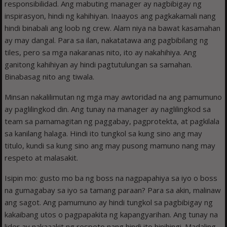
responsibilidad. Ang mabuting manager ay nagbibigay ng
inspirasyon, hindi ng kahihiyan. Inaayos ang pagkakamali nang
hindi binabali ang loob ng crew. Alam niya na bawat kasamahan
ay may dangal. Para sa ilan, nakatatawa ang pagbibilang ng
tiles, pero sa mga nakaranas nito, ito ay nakahihiya. Ang
ganitong kahihiyan ay hindi pagtutulungan sa samahan.
Binabasag nito ang tiwala.
Minsan nakalilimutan ng mga may awtoridad na ang pamumuno
ay paglilingkod din. Ang tunay na manager ay naglilingkod sa
team sa pamamagitan ng paggabay, pagprotekta, at pagkilala
sa kanilang halaga. Hindi ito tungkol sa kung sino ang may
titulo, kundi sa kung sino ang may pusong mamuno nang may
respeto at malasakit.
Isipin mo: gusto mo ba ng boss na nagpapahiya sa iyo o boss
na gumagabay sa iyo sa tamang paraan? Para sa akin, malinaw
ang sagot. Ang pamumuno ay hindi tungkol sa pagbibigay ng
kakaibang utos o pagpapakita ng kapangyarihan. Ang tunay na
lider ay nakaaakit ng respeto nang hindi ito hinihingi. Madaling