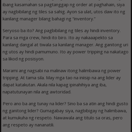
ibang kasamahan sa pagtanggap ng order at paghahain, siya
ay nagbibilang ng tiles sa sahig. Ayon sa ulat, utos daw ito ng
kanilang manager bilang bahagi ng “inventory.”
Seryoso ba ito? Ang pagbibilang ng tiles ay hindi inventory.
Para sa mga crew, hindi ito biro. Ito ay nakaaapekto sa
kanilang dangal at tiwala sa kanilang manager. Ang ganitong uri
ng utos ay hindi pamumuno. Ito ay power tripping na nakatago
sa likod ng posisyon.
Marami ang nagsabi na malinaw itong halimbawa ng power
tripping. At tama sila. May mga tao na iniisip na ang lider ay
dapat katakutan. Akala nila kapag ipinahihiya ang iba,
napatutunayan nila ang awtoridad.
Pero ano ba ang tunay na lider? Sino ba sa atin ang hindi gusto
ng ganitong lider? Gumagabay siya, nagbibigay ng halimbawa,
at kumukuha ng respeto. Nawawala ang titulo sa oras, pero
ang respeto ay nananatili.