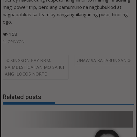
mag-power trip, pero ang pamumuno na nagbubuklod at
nagpapalakas sa team ay nangangailangan ng puso, hindi ng
ego.
158
OPINYON
Post
SINGSON KAY BBM:
UHAW SA KATARUNGAN
navigation
PAIMBESTIGAHAN MO SA ICI
ANG ILOCOS NORTE
Related posts