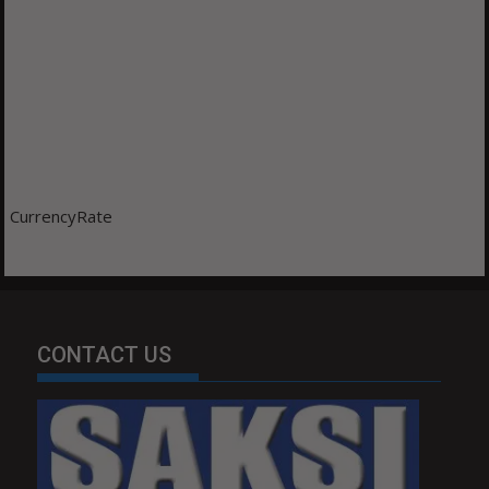
CurrencyRate
CONTACT US