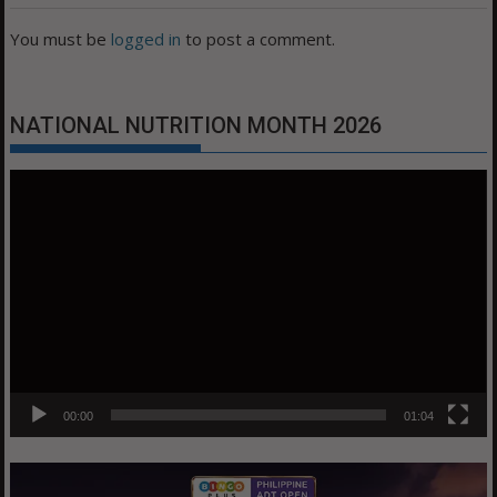
You must be
logged in
to post a comment.
NATIONAL NUTRITION MONTH 2026
Video
Player
00:00
01:04