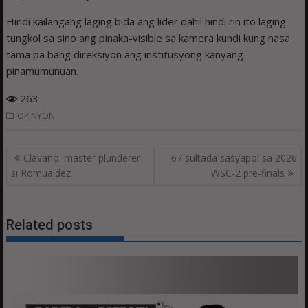
Hindi kailangang laging bida ang lider dahil hindi rin ito laging
tungkol sa sino ang pinaka-visible sa kamera kundi kung nasa
tama pa bang direksiyon ang institusyong kanyang
pinamumunuan.
263
OPINYON
Post
Clavano: master plunderer
67 sultada sasyapol sa 2026
navigation
si Romualdez
WSC-2 pre-finals
Related posts