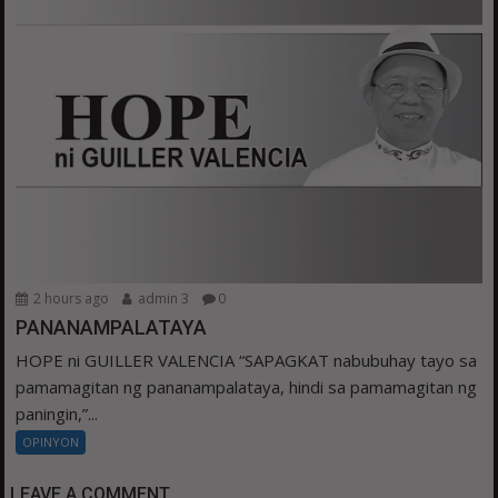
2 hours ago
admin 3
0
PANANAMPALATAYA
HOPE ni GUILLER VALENCIA “SAPAGKAT nabubuhay tayo sa
pamamagitan ng pananampalataya, hindi sa pamamagitan ng
paningin,”...
OPINYON
LEAVE A COMMENT