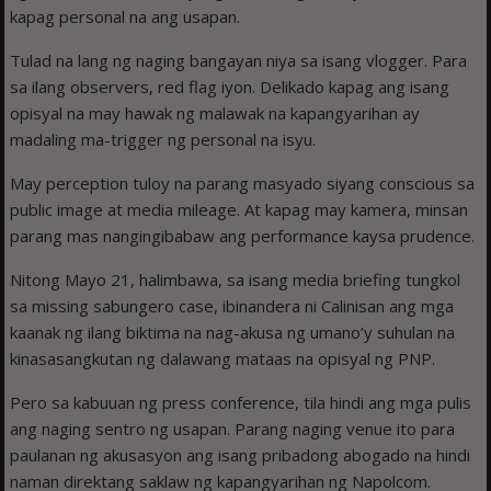
kapag personal na ang usapan.
Tulad na lang ng naging bangayan niya sa isang vlogger. Para
sa ilang observers, red flag iyon. Delikado kapag ang isang
opisyal na may hawak ng malawak na kapangyarihan ay
madaling ma-trigger ng personal na isyu.
May perception tuloy na parang masyado siyang conscious sa
public image at media mileage. At kapag may kamera, minsan
parang mas nangingibabaw ang performance kaysa prudence.
Nitong Mayo 21, halimbawa, sa isang media briefing tungkol
sa missing sabungero case, ibinandera ni Calinisan ang mga
kaanak ng ilang biktima na nag-akusa ng umano’y suhulan na
kinasasangkutan ng dalawang mataas na opisyal ng PNP.
Pero sa kabuuan ng press conference, tila hindi ang mga pulis
ang naging sentro ng usapan. Parang naging venue ito para
paulanan ng akusasyon ang isang pribadong abogado na hindi
naman direktang saklaw ng kapangyarihan ng Napolcom.