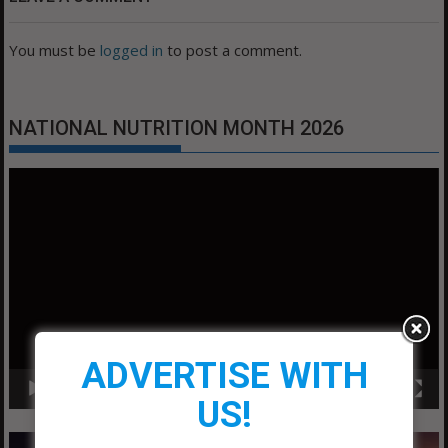
You must be
logged in
to post a comment.
NATIONAL NUTRITION MONTH 2026
Video
Player
ADVERTISE WITH
00:00
01:04
US!