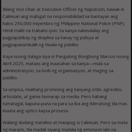
Bilang Vice Chair at Executive Officer ng Napolcom, hawak ni
Calinisan ang mabigat na responsibilidad na bantayan ang
halos 250,000 miyembro ng Philippine National Police (PNP).
Hindi maliit na trabaho iyon. Sa kanya nakasalalay ang
pagpapatibay ng disiplina sa hanay ng pulisya at
pagpapanumbalik ng tiwala ng publiko.
Kaya noong italaga siya ni Pangulong Bongbong Marcos noong
Abril 2025, mataas ang inaasahan sa kanya—mula sa
administrasyon, sa loob ng organisasyon, at maging sa
publiko.
Sa umpisa, mukhang promising ang kanyang istilo: agresibo,
articulate, at game humarap sa media. Pero habang
tumatagal, kapuna-puna na para sa iba ang lideratong tila mas
inuuna ang optics kaysa proseso.
Walang dudang matalino at masipag si Calinisan. Pero sa mata
ng marami, tila madali siyang madala ng emosyon lalo na