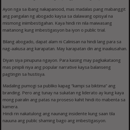
Ayon nga sa ibang nakapanood, mas madalas pang mabanggit
ang pangalan ng abogado kaysa sa dalawang opisyal na
mismong iniimbestigahan. Kaya hindi rin nila maiwasang
maitanong kung imbestigasyon ba iyon o public trial.
Bilang abogado, dapat alam ni Calinisan na hindi lang para sa
nag-aakusa ang karapatan. May karapatan din ang inaakusahan.
Diyan siya pinupuna ngayon. Para kasing may pagkakataong
mas pinipili niya ang popular narrative kaysa balanseng
pagtingin sa hustisya.
Madaling pumogi sa publiko kapag “kampi sa biktima” ang
branding. Pero ang tunay na sukatan ng liderato ay kung kaya
mong pairalin ang patas na proseso kahit hindi ito mabenta sa
kamera.
Hindi rin nakatulong ang naunang insidente kung saan tila
nauuna ang public shaming bago ang imbestigasyon.