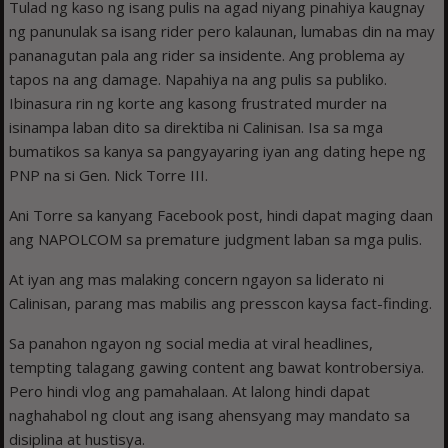
Tulad ng kaso ng isang pulis na agad niyang pinahiya kaugnay
ng panunulak sa isang rider pero kalaunan, lumabas din na may
pananagutan pala ang rider sa insidente. Ang problema ay
tapos na ang damage. Napahiya na ang pulis sa publiko.
Ibinasura rin ng korte ang kasong frustrated murder na
isinampa laban dito sa direktiba ni Calinisan. Isa sa mga
bumatikos sa kanya sa pangyayaring iyan ang dating hepe ng
PNP na si Gen. Nick Torre III.
Ani Torre sa kanyang Facebook post, hindi dapat maging daan
ang NAPOLCOM sa premature judgment laban sa mga pulis.
At iyan ang mas malaking concern ngayon sa liderato ni
Calinisan, parang mas mabilis ang presscon kaysa fact-finding.
Sa panahon ngayon ng social media at viral headlines,
tempting talagang gawing content ang bawat kontrobersiya.
Pero hindi vlog ang pamahalaan. At lalong hindi dapat
naghahabol ng clout ang isang ahensyang may mandato sa
disiplina at hustisya.