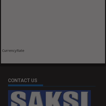
CurrencyRate
CONTACT US