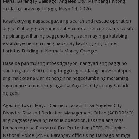
Maria, Barangay Balibago, Angeles City, Pampanga nitong
madaling-araw ng Linggo, Mayo 24, 2026.
Kasalukuyang nagsasagawa ng search and rescue operation
ang iba’t ibang government at volunteer rescue teams sa site
ng pinangyarihan ng pagguho kung saan may mga katabing
establisyemento rin ang nadamay kabilang ang former
Lorietas Building at Norma’s Money Changer.
Base sa panimulang imbestigasyon, nangyari ang pagguho
bandang alas-3:00 nitong Linggo ng madaling-araw matapos
ang malakas na ulan at hangin na nagpatumba ng maraming
mga puno sa maraming lugar sa Angeles City noong Sabado
ng gabi.
Agad iniutos ni Mayor Carmelo Lazatin II sa Angeles City
Disaster Risk and Reduction Management Office (ACDRRMO)
ang pagsasagawa ng rescue operation, kasama ang mga
tauhan mula sa Bureau of Fire Protection (BFP), Philippine
National Police (PNP), Barangay officials ng Balibago at mga