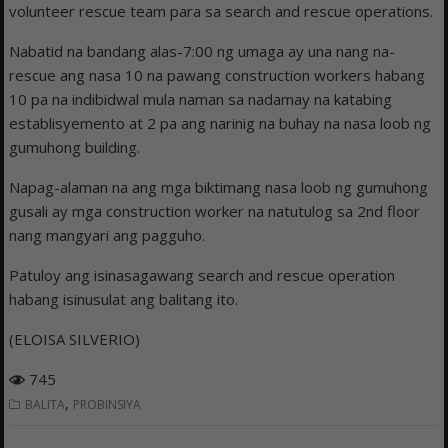
volunteer rescue team para sa search and rescue operations.
Nabatid na bandang alas-7:00 ng umaga ay una nang na-
rescue ang nasa 10 na pawang construction workers habang
10 pa na indibidwal mula naman sa nadamay na katabing
establisyemento at 2 pa ang narinig na buhay na nasa loob ng
gumuhong building.
Napag-alaman na ang mga biktimang nasa loob ng gumuhong
gusali ay mga construction worker na natutulog sa 2nd floor
nang mangyari ang pagguho.
Patuloy ang isinasagawang search and rescue operation
habang isinusulat ang balitang ito.
(ELOISA SILVERIO)
745
,
BALITA
PROBINSIYA