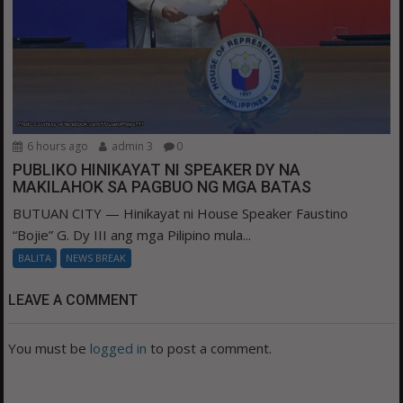
6 hours ago
admin 3
0
PUBLIKO HINIKAYAT NI SPEAKER DY NA
MAKILAHOK SA PAGBUO NG MGA BATAS
BUTUAN CITY — Hinikayat ni House Speaker Faustino
“Bojie” G. Dy III ang mga Pilipino mula...
BALITA
NEWS BREAK
LEAVE A COMMENT
You must be
logged in
to post a comment.