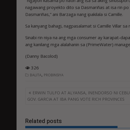
“Ngayon kasama po natin ang isa sa aking sinusupor
nagawang proyekto dito sa Dasmariñas at isa rin po
Dasmariñas,” ani Barzaga nang ipakilala si Camille.
Sa kanyang bahagi, nagpasalamat si Camille Villar sa
Sinabi rin niya na ang mga consumer ay karapat-dapat
ang kanilang mga alalahanin sa (PrimeWater) manag
(Danny Bacolod)
326
,
BALITA
PROBINSIYA
Post
ERWIN TULFO AT ALYANSA, INENDORSO NI CEBU
navigation
GOV. GARCIA AT IBA PANG VOTE RICH PROVINCES
Related posts