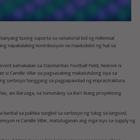
anyang buong suporta sa senatorial bid ng millennial
t ang napakalaking kontribusyon na maidudulot ng huli sa
ent kamakailan sa Dasmariñas Football Field, hinimok ni
si Camille Villar sa pagsasabing makatutulong siya sa
ng serbisyo hanggang sa pagpapaunlad ng imprastraktura.
s, ani Barzaga, na tumutukoy sa iba’t ibang proyektong
 karibal sa pulitika tungkol sa serbisyo ng tubig sa lungsod,
nsyon ni Camille Villar, matutugunan ang mga isyu sa supply ng