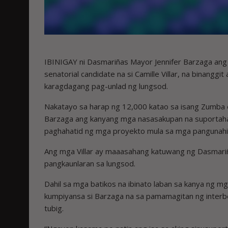
IBINIGAY ni Dasmariñas Mayor Jennifer Barzaga ang k
senatorial candidate na si Camille Villar, na binanggi
karagdagang pag-unlad ng lungsod.
Nakatayo sa harap ng 12,000 katao sa isang Zumba ev
Barzaga ang kanyang mga nasasakupan na suportahan 
paghahatid ng mga proyekto mula sa mga pangunahi
Ang mga Villar ay maaasahang katuwang ng Dasmariña
pangkaunlaran sa lungsod.
Dahil sa mga batikos na ibinato laban sa kanya ng mga
kumpiyansa si Barzaga na sa pamamagitan ng interbe
tubig.