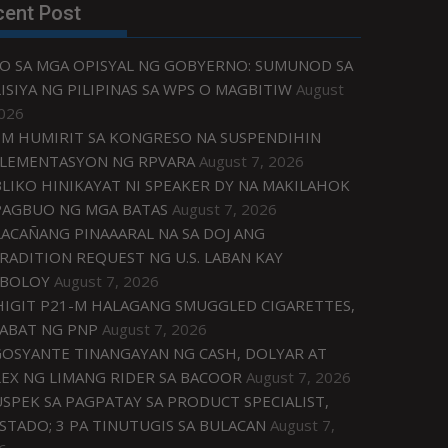
cent Post
O SA MGA OPISYAL NG GOBYERNO: SUMUNOD SA
ISIYA NG PILIPINAS SA WPS O MAGBITIW
August
2026
M HUMIRIT SA KONGRESO NA SUSPENDIHIN
LEMENTASYON NG RPVARA
August 7, 2026
LIKO HINIKAYAT NI SPEAKER DY NA MAKILAHOK
PAGBUO NG MGA BATAS
August 7, 2026
ACAÑANG PINAAARAL NA SA DOJ ANG
RADITION REQUEST NG U.S. LABAN KAY
IBOLOY
August 7, 2026
IGIT P21-M HALAGANG SMUGGLED CIGARETTES,
ABAT NG PNP
August 7, 2026
OSYANTE TINANGAYAN NG CASH, DOLYAR AT
EX NG LIMANG RIDER SA BACOOR
August 7, 2026
USPEK SA PAGPATAY SA PRODUCT SPECIALIST,
STADO; 3 PA TINUTUGIS SA BULACAN
August 7,