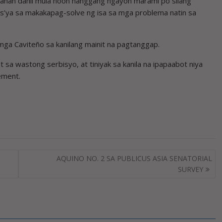
tahan dahil mula noon hanggang ngayon marami po silang
 s’ya sa makakapag-solve ng isa sa mga problema natin sa
 mga Caviteño sa kanilang mainit na pagtanggap.
 sa wastong serbisyo, at tiniyak sa kanila na ipapaabot niya
ement.
AQUINO NO. 2 SA PUBLICUS ASIA SENATORIAL
SURVEY