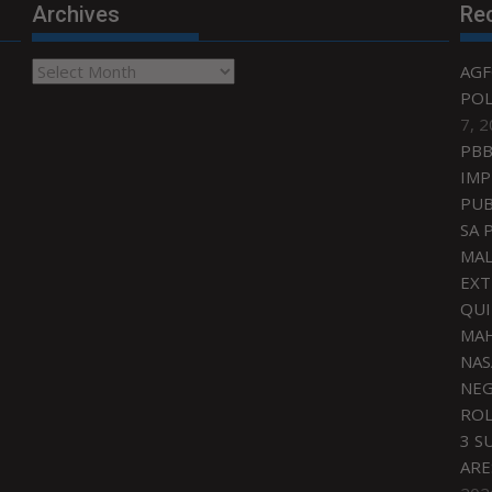
Archives
Re
Archives
AGF
POL
7, 
PBB
IMP
PUB
SA 
MAL
EXT
QU
MAH
NAS
NEG
ROL
3 S
ARE