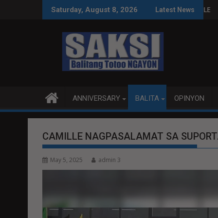
Skip
S SA WPS O MAGBITIW
A KONGRESO NA SUSPENDIHIN IMPLEMENTASYON NG RPVARA
PUBLIKO HINIKAYAT NI 
Saturday, August 8, 2026
Latest News
to
content
ANNIVERSARY
BALITA
OPINYON
CAMILLE NAGPASALAMAT SA SUPORT
May 5, 2025
admin 3