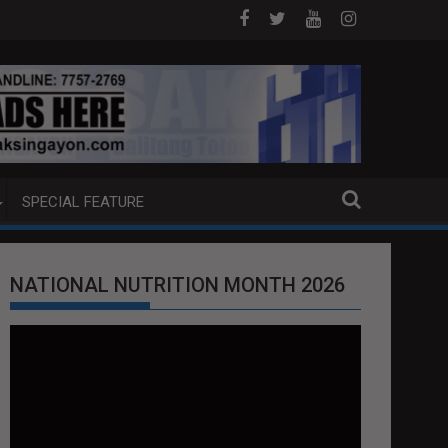
OJ ANG EXTRADITION REQUEST NG U.S. LABAN KAY QUIBOLOY
MAHIGIT P21-M HALAGANG SMUGGLED CI
SPECIAL FEATURE
NATIONAL NUTRITION MONTH 2026
Video
Player