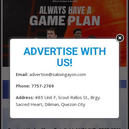
ADVERTISE WITH
US!
Email:
advertise@saksingayon.com
Phone: 7757-2769
Address:
#85 Unit F, Scout Rallos St., Brgy.
Sacred Heart, Diliman, Quezon City