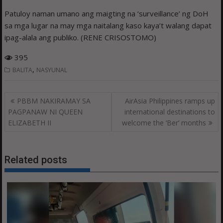
Patuloy naman umano ang maigting na ‘surveillance’ ng DoH
sa mga lugar na may mga naitalang kaso kaya’t walang dapat
ipag-alala ang publiko. (RENE CRISOSTOMO)
395
,
BALITA
NASYUNAL
Post
PBBM NAKIRAMAY SA
AirAsia Philippines ramps up
navigation
PAGPANAW NI QUEEN
international destinations to
ELIZABETH II
welcome the ‘Ber’ months
Related posts