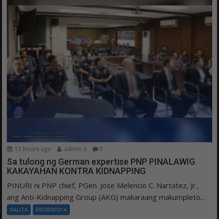
15 hours ago
admin 3
0
Sa tulong ng German expertise PNP PINALAWIG
KAKAYAHAN KONTRA KIDNAPPING
PINURI ni PNP chief, PGen. Jose Melencio C. Nartatez, Jr.,
ang Anti-Kidnapping Group (AKG) makaraang makumpleto...
BALITA
PROBINSIYA