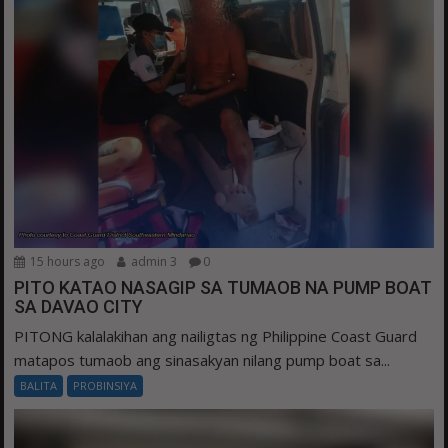
15 hours ago
admin 3
0
PITO KATAO NASAGIP SA TUMAOB NA PUMP BOAT
SA DAVAO CITY
PITONG kalalakihan ang nailigtas ng Philippine Coast Guard
matapos tumaob ang sinasakyan nilang pump boat sa...
BALITA
PROBINSIYA