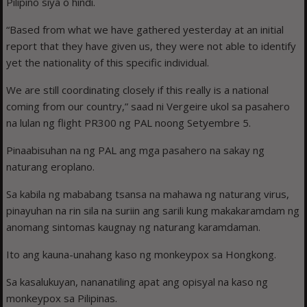
Pilipino siya o hindi.
“Based from what we have gathered yesterday at an initial
report that they have given us, they were not able to identify
yet the nationality of this specific individual.
We are still coordinating closely if this really is a national
coming from our country,” saad ni Vergeire ukol sa pasahero
na lulan ng flight PR300 ng PAL noong Setyembre 5.
Pinaabisuhan na ng PAL ang mga pasahero na sakay ng
naturang eroplano.
Sa kabila ng mababang tsansa na mahawa ng naturang virus,
pinayuhan na rin sila na suriin ang sarili kung makakaramdam ng
anomang sintomas kaugnay ng naturang karamdaman.
Ito ang kauna-unahang kaso ng monkeypox sa Hongkong.
Sa kasalukuyan, nananatiling apat ang opisyal na kaso ng
monkeypox sa Pilipinas.