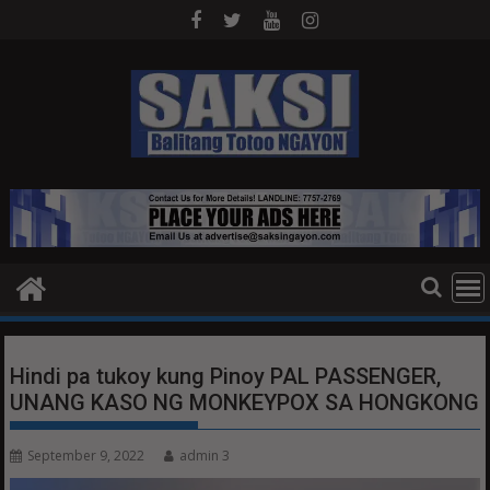
Skip
to
content
Hindi pa tukoy kung Pinoy PAL PASSENGER,
UNANG KASO NG MONKEYPOX SA HONGKONG
September 9, 2022
admin 3