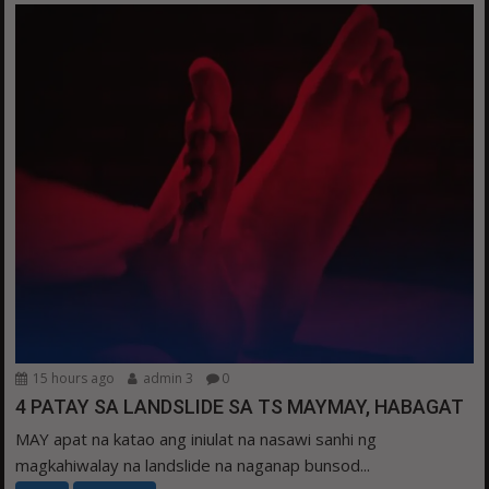
15 hours ago
admin 3
0
4 PATAY SA LANDSLIDE SA TS MAYMAY, HABAGAT
MAY apat na katao ang iniulat na nasawi sanhi ng
magkahiwalay na landslide na naganap bunsod...