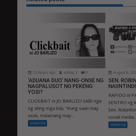
15 hours ago
admin 3
0
August 6, 20
‘ADUANA DUO’ NANG-ONSE NG
SEN. ROBIN
NAGPALUSOT NG PEKENG
NAIINTIND
YOSI?
RAPIDO ni 
CLICKBAIT ni JO BARLIZO SABI nga
SENTRO ng k
ng ating mga lola, “Kung saan may
Sen. Robinhoo
usok, malamang may...
social media..
OPINYON
OPINYON