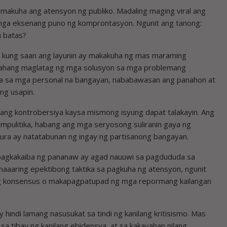
 makuha ang atensyon ng publiko. Madaling maging viral ang
 mga eksenang puno ng komprontasyon. Ngunit ang tanong:
a batas?
o kung saan ang layunin ay makakuha ng mas maraming
aasahang maglatag ng mga solusyon sa mga problemang
ta sa mga personal na bangayan, nababawasan ang panahon at
ng usapin.
sang kontrobersiya kaysa mismong isyung dapat talakayin. Ang
 pampulitika, habang ang mga seryosong suliranin gaya ng
tura ay natatabunan ng ingay ng partisanong bangayan.
t pagkakaiba ng pananaw ay agad nauuwi sa pagdududa sa
maaaring epektibong taktika sa pagkuha ng atensyon, ngunit
 ng konsensus o makapagpatupad ng mga repormang kailangan
hindi lamang nasusukat sa tindi ng kanilang kritisismo. Mas
sa tibay ng kanilang ebidensya, at sa kakayahan nilang