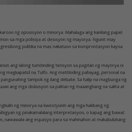
aroon ng oposisyon o minorya. Mahalaga ang kanilang papel
mon sa mga polisiya at desisyon ng mayorya. Ngunit may
agresibong pulitika na mas nakatuon sa komprontasyon kaysa
sin ang lalong tumitinding tensyon sa pagitan ng mayorya ni
 ng magkapatid na Tulfo. Ang matitinding pahayag, personal na
g pangunahing tampok ng ilang debate. Sa halip na magbunga ng
uuwi ang mga diskusyon sa palitan ng maaanghang na salita at
tungkulin ng minorya na kwestyunin ang mga hakbang ng
ibigyan ng pinakamalalang interpretasyon, o kapag ang bawat
aban, nawawala ang espasyo para sa mahinahon at makabuluhang