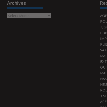
Archives
Re
Archives
AGF
POL
7, 
PBB
IMP
PUB
SA 
MAL
EXT
QU
MAH
NAS
NEG
ROL
3 S
ARE