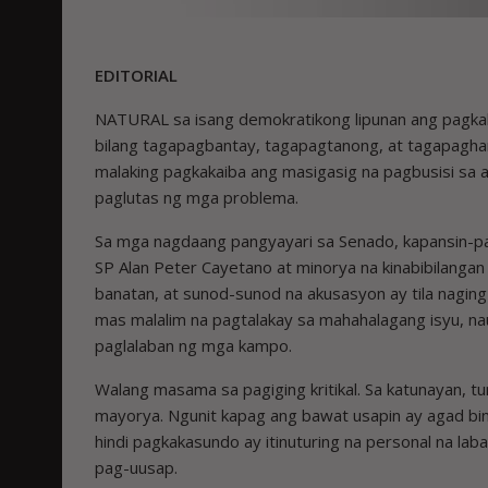
EDITORIAL
NATURAL sa isang demokratikong lipunan ang pagkak
bilang tagapagbantay, tagapagtanong, at tagapagha
malaking pagkakaiba ang masigasig na pagbusisi sa 
paglutas ng mga problema.
Sa mga nagdaang pangyayari sa Senado, kapansin-pan
SP Alan Peter Cayetano at minorya na kinabibilangan
banatan, at sunod-sunod na akusasyon ay tila nagin
mas malalim na pagtalakay sa mahahalagang isyu, na
paglalaban ng mga kampo.
Walang masama sa pagiging kritikal. Sa katunayan, 
mayorya. Ngunit kapag ang bawat usapin ay agad bin
hindi pagkakasundo ay itinuturing na personal na l
pag-uusap.