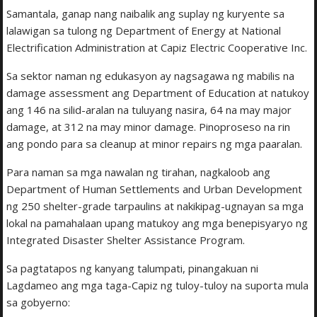
Samantala, ganap nang naibalik ang suplay ng kuryente sa
lalawigan sa tulong ng Department of Energy at National
Electrification Administration at Capiz Electric Cooperative Inc.
Sa sektor naman ng edukasyon ay nagsagawa ng mabilis na
damage assessment ang Department of Education at natukoy
ang 146 na silid-aralan na tuluyang nasira, 64 na may major
damage, at 312 na may minor damage. Pinoproseso na rin
ang pondo para sa cleanup at minor repairs ng mga paaralan.
Para naman sa mga nawalan ng tirahan, nagkaloob ang
Department of Human Settlements and Urban Development
ng 250 shelter-grade tarpaulins at nakikipag-ugnayan sa mga
lokal na pamahalaan upang matukoy ang mga benepisyaryo ng
Integrated Disaster Shelter Assistance Program.
Sa pagtatapos ng kanyang talumpati, pinangakuan ni
Lagdameo ang mga taga-Capiz ng tuloy-tuloy na suporta mula
sa gobyerno: