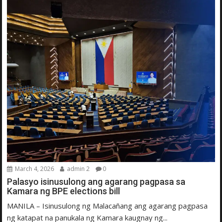
March 4, 2026
admin 2
0
Palasyo isinusulong ang agarang pagpasa sa
Kamara ng BPE elections bill
MANILA – Isinusulong ng Malacañang ang agarang pagpasa
ng katapat na panukala ng Kamara kaugnay ng...