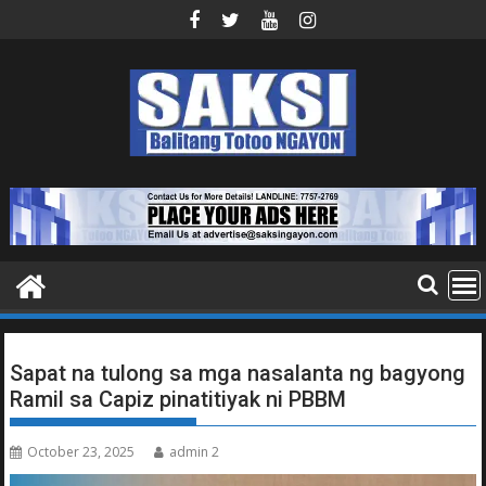
Skip
to
content
Sapat na tulong sa mga nasalanta ng bagyong
Ramil sa Capiz pinatitiyak ni PBBM
October 23, 2025
admin 2