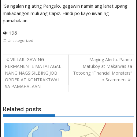
“Sa ngalan ng ating Pangulo, gagawin namin ang lahat upang
makabangon muli ang Capiz. Hindi po kayo iiwan ng
pamahalaan.
196
Uncategorized
Post
VILLAR: GAWING
Maging Alerto: Paano
navigation
PERMANENTE MATATAGAL
Matukoy at Makaiwas sa
NANG NAGSISILBING JOB
Totoong “Financial Monsters”
ORDER AT KONTRAKTWAL
o Scammers
SA PAMAHALAAN
Related posts