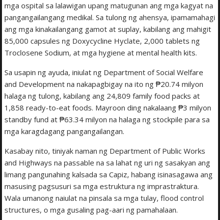
mga ospital sa lalawigan upang matugunan ang mga kagyat na
pangangailangang medikal. Sa tulong ng ahensya, ipamamahagi
ang mga kinakailangang gamot at suplay, kabilang ang mahigit
85,000 capsules ng Doxycycline Hyclate, 2,000 tablets ng
Troclosene Sodium, at mga hygiene at mental health kits.
Sa usapin ng ayuda, iniulat ng Department of Social Welfare
and Development na nakapagbigay na ito ng ₱20.74 milyon
halaga ng tulong, kabilang ang 24,809 family food packs at
1,858 ready-to-eat foods. Mayroon ding nakalaang ₱3 milyon
standby fund at ₱63.34 milyon na halaga ng stockpile para sa
mga karagdagang pangangailangan.
Kasabay nito, tiniyak naman ng Department of Public Works
and Highways na passable na sa lahat ng uri ng sasakyan ang
limang pangunahing kalsada sa Capiz, habang isinasagawa ang
masusing pagsusuri sa mga estruktura ng imprastraktura.
Wala umanong naiulat na pinsala sa mga tulay, flood control
structures, o mga gusaling pag-aari ng pamahalaan.