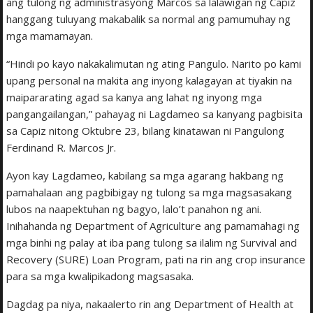
ang tulong ng administrasyong Marcos sa lalawigan ng Capiz
hanggang tuluyang makabalik sa normal ang pamumuhay ng
mga mamamayan.
“Hindi po kayo nakakalimutan ng ating Pangulo. Narito po kami
upang personal na makita ang inyong kalagayan at tiyakin na
maipararating agad sa kanya ang lahat ng inyong mga
pangangailangan,” pahayag ni Lagdameo sa kanyang pagbisita
sa Capiz nitong Oktubre 23, bilang kinatawan ni Pangulong
Ferdinand R. Marcos Jr.
Ayon kay Lagdameo, kabilang sa mga agarang hakbang ng
pamahalaan ang pagbibigay ng tulong sa mga magsasakang
lubos na naapektuhan ng bagyo, lalo’t panahon ng ani.
Inihahanda ng Department of Agriculture ang pamamahagi ng
mga binhi ng palay at iba pang tulong sa ilalim ng Survival and
Recovery (SURE) Loan Program, pati na rin ang crop insurance
para sa mga kwalipikadong magsasaka.
Dagdag pa niya, nakaalerto rin ang Department of Health at