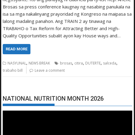
Brosas sa press conference kaugnay ng nasabing panukala na
isa sa mga nakalinyang prayoridad ng Kongreso na maipasa sa
lalong madaling panahon. Ang TRAIN 2 ay tinawag na
TRABAHO o Tax Reform for Attracting Better and High-
Quality Opportunities subalit ayon kay House ways and…
READ MORE
,
,
,
,
,
NASYUNAL
NEWS BREAK
brosas
citira
DUTERTE
salceda
trabaho bill
Leave a comment
NATIONAL NUTRITION MONTH 2026
Video
Player