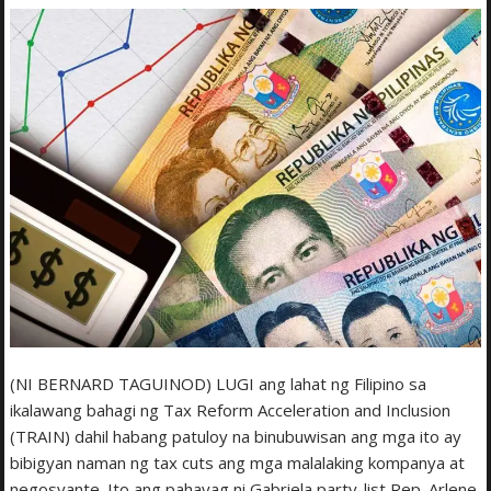
(NI BERNARD TAGUINOD) LUGI ang lahat ng Filipino sa
ikalawang bahagi ng Tax Reform Acceleration and Inclusion
(TRAIN) dahil habang patuloy na binubuwisan ang mga ito ay
bibigyan naman ng tax cuts ang mga malalaking kompanya at
negosyante. Ito ang pahayag ni Gabriela party-list Rep. Arlene