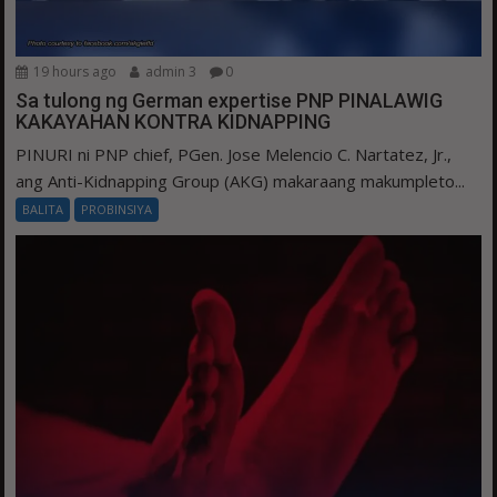
19 hours ago
admin 3
0
Sa tulong ng German expertise PNP PINALAWIG
KAKAYAHAN KONTRA KIDNAPPING
PINURI ni PNP chief, PGen. Jose Melencio C. Nartatez, Jr.,
ang Anti-Kidnapping Group (AKG) makaraang makumpleto...
BALITA
PROBINSIYA