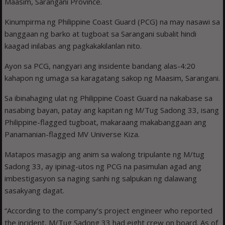
Maasim, Sarangani Province.
Kinumpirma ng Philippine Coast Guard (PCG) na may nasawi sa
banggaan ng barko at tugboat sa Sarangani subalit hindi
kaagad inilabas ang pagkakakilanlan nito.
Ayon sa PCG, nangyari ang insidente bandang alas-4:20
kahapon ng umaga sa karagatang sakop ng Maasim, Sarangani.
Sa ibinahaging ulat ng Philippine Coast Guard na nakabase sa
nasabing bayan, patay ang kapitan ng M/Tug Sadong 33, isang
Philippine-flagged tugboat, makaraang makabanggaan ang
Panamanian-flagged MV Universe Kiza.
Matapos masagip ang anim sa walong tripulante ng M/tug
Sadong 33, ay ipinag-utos ng PCG na pasimulan agad ang
imbestigasyon sa naging sanhi ng salpukan ng dalawang
sasakyang dagat.
“According to the company’s project engineer who reported
the incident, M/Tug Sadong 33 had eight crew on board. As of