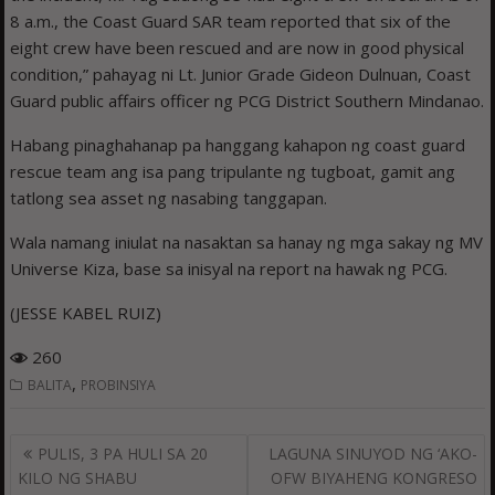
8 a.m., the Coast Guard SAR team reported that six of the
eight crew have been rescued and are now in good physical
condition,” pahayag ni Lt. Junior Grade Gideon Dulnuan, Coast
Guard public affairs officer ng PCG District Southern Mindanao.
Habang pinaghahanap pa hanggang kahapon ng coast guard
rescue team ang isa pang tripulante ng tugboat, gamit ang
tatlong sea asset ng nasabing tanggapan.
Wala namang iniulat na nasaktan sa hanay ng mga sakay ng MV
Universe Kiza, base sa inisyal na report na hawak ng PCG.
(JESSE KABEL RUIZ)
260
,
BALITA
PROBINSIYA
Post
PULIS, 3 PA HULI SA 20
LAGUNA SINUYOD NG ‘AKO-
navigation
KILO NG SHABU
OFW BIYAHENG KONGRESO