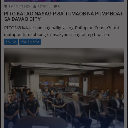
19 hours ago
admin 3
0
PITO KATAO NASAGIP SA TUMAOB NA PUMP BOAT
SA DAVAO CITY
PITONG kalalakihan ang nailigtas ng Philippine Coast Guard
matapos tumaob ang sinasakyan nilang pump boat sa...
BALITA
PROBINSIYA