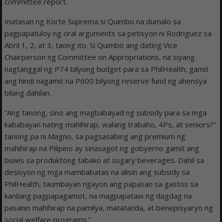
committee report.
Inatasan ng Korte Suprema si Quimbo na dumalo sa
pagpapatuloy ng oral arguments sa petisyon ni Rodriguez sa
Abril 1, 2, at 3, taong ito. Si Quimbo ang dating Vice
Chairperson ng Committee on Appropriations, na siyang
nagtanggal ng P74 bilyong budget para sa PhilHealth, gamit
ang hindi nagamit na P600 bilyong reserve fund ng ahensya
bilang dahilan.
“Ang tanong, sino ang magbabayad ng subsidy para sa mga
kababayan nating mahihirap, walang trabaho, 4Ps, at seniors?”
tanong pa ni Magno, sa pagsasabing ang premium ng
mahihirap na Pilipino ay sinasagot ng gobyerno gamit ang
buwis sa produktong tabako at sugary beverages. Dahil sa
desisyon ng mga mambabatas na alisin ang subsidy sa
PhilHealth, taumbayan ngayon ang papasan sa gastos sa
kanilang pagpapagamot, na magpapataw ng dagdag na
pasanin mahihirap na pamilya, matatanda, at benepisyaryo ng
social welfare programs.”