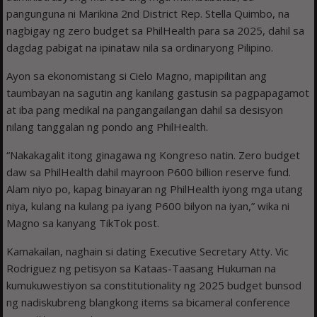
pangunguna ni Marikina 2nd District Rep. Stella Quimbo, na
nagbigay ng zero budget sa PhilHealth para sa 2025, dahil sa
dagdag pabigat na ipinataw nila sa ordinaryong Pilipino.
Ayon sa ekonomistang si Cielo Magno, mapipilitan ang
taumbayan na sagutin ang kanilang gastusin sa pagpapagamot
at iba pang medikal na pangangailangan dahil sa desisyon
nilang tanggalan ng pondo ang PhilHealth.
“Nakakagalit itong ginagawa ng Kongreso natin. Zero budget
daw sa PhilHealth dahil mayroon P600 billion reserve fund.
Alam niyo po, kapag binayaran ng PhilHealth iyong mga utang
niya, kulang na kulang pa iyang P600 bilyon na iyan,” wika ni
Magno sa kanyang TikTok post.
Kamakailan, naghain si dating Executive Secretary Atty. Vic
Rodriguez ng petisyon sa Kataas-Taasang Hukuman na
kumukuwestiyon sa constitutionality ng 2025 budget bunsod
ng nadiskubreng blangkong items sa bicameral conference