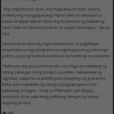
“Ang magtutustos niyan, ang magbabayad niyan, tayong
ordinaryong manggagawang Pilipino kahit na nakasaad sa
batas na dapat nilalaan diyan ang 80 percent ng kalahati ng
taxes mula sa tobacco products at sugary beverages,” giit pa
niya.
Kinondena rin niya ang mga mambabatas sa pagbibigay
prayoridad sa mga programa na nagtataguyod ng patronage
politics, gaya ng medical assistance sa mahihirap na pasyente.
“Bakit iyan ang pina-prioritize nila. Kasi bago ka makahingi ng
tulong, kailangan mong lumapit sa politiko. Nakakawala ng
dignidad. Lalapit ka sa politiko para manghingi ng guarantee
letter para makakuha ng tulong sa pagpapagamot mo,”
paliwanag ni Magno. “Kung sa PhilHealth iyan nilagay,
automatic di ba, wala kang politikong hihingan ng tulong,”
dugtong pa niya.
486