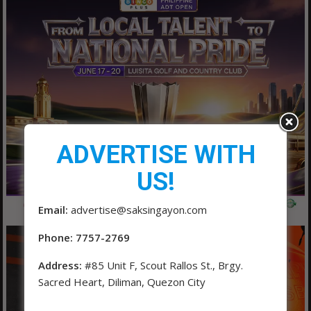
ADVERTISE WITH
US!
Email:
advertise@saksingayon.com
Phone: 7757-2769
Address:
#85 Unit F, Scout Rallos St., Brgy.
Sacred Heart, Diliman, Quezon City