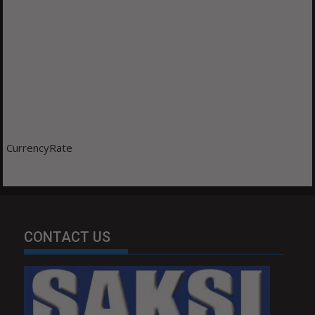
CurrencyRate
CONTACT US