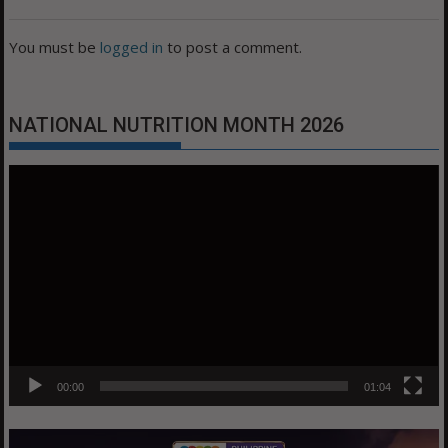
You must be
logged in
to post a comment.
NATIONAL NUTRITION MONTH 2026
Video
Player
00:00
01:04