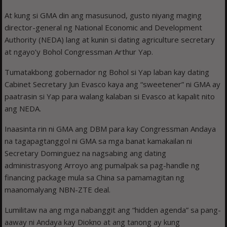
At kung si GMA din ang masusunod, gusto niyang maging
director-general ng National Economic and Development
Authority (NEDA) lang at kunin si dating agriculture secretary
at ngayo’y Bohol Congressman Arthur Yap.
Tumatakbong gobernador ng Bohol si Yap laban kay dating
Cabinet Secretary Jun Evasco kaya ang “sweetener” ni GMA ay
paatrasin si Yap para walang kalaban si Evasco at kapalit nito
ang NEDA.
Inaasinta rin ni GMA ang DBM para kay Congressman Andaya
na tagapagtanggol ni GMA sa mga banat kamakailan ni
Secretary Dominguez na nagsabing ang dating
administrasyong Arroyo ang pumalpak sa pag-handle ng
financing package mula sa China sa pamamagitan ng
maanomalyang NBN-ZTE deal.
Lumilitaw na ang mga nabanggit ang “hidden agenda” sa pang-
aaway ni Andaya kay Diokno at ang tanong ay kung