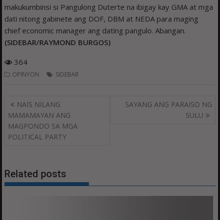
makukumbinsi si Pangulong Duterte na ibigay kay GMA at mga
dati nitong gabinete ang DOF, DBM at NEDA para maging
chief economic manager ang dating pangulo. Abangan.
(SIDEBAR/RAYMOND BURGOS)
364
OPINYON
SIDEBAR
Post
NAIS NILANG
SAYANG ANG PARAISO NG
navigation
MAMAMAYAN ANG
SULU
MAGPONDO SA MGA
POLITICAL PARTY
Related posts