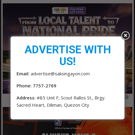
ADVERTISE WITH
US!
Email:
advertise@saksingayon.com
Phone: 7757-2769
Address:
#85 Unit F, Scout Rallos St., Brgy.
Sacred Heart, Diliman, Quezon City