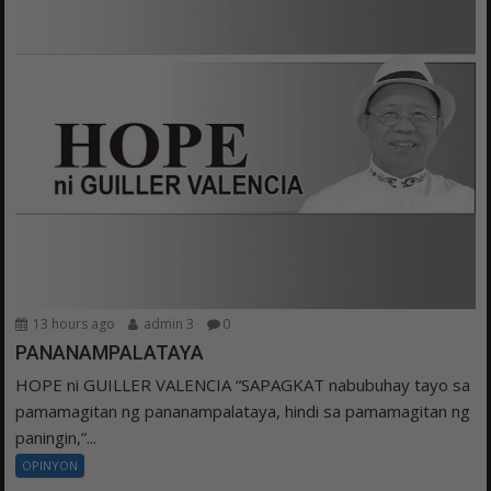
13 hours ago
admin 3
0
PANANAMPALATAYA
HOPE ni GUILLER VALENCIA “SAPAGKAT nabubuhay tayo sa
pamamagitan ng pananampalataya, hindi sa pamamagitan ng
paningin,”...
OPINYON