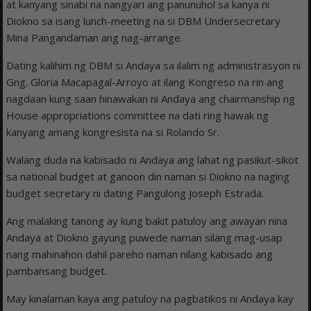
at kanyang sinabi na nangyari ang panunuhol sa kanya ni
Diokno sa isang lunch-meeting na si DBM Undersecretary
Mina Pangandaman ang nag-arrange.
Dating kalihim ng DBM si Andaya sa ilalim ng administrasyon ni
Gng. Gloria Macapagal-Arroyo at ilang Kongreso na rin ang
nagdaan kung saan hinawakan ni Andaya ang chairmanship ng
House appropriations committee na dati ring hawak ng
kanyang amang kongresista na si Rolando Sr.
Walang duda na kabisado ni Andaya ang lahat ng pasikut-sikot
sa national budget at ganoon din naman si Diokno na naging
budget secretary ni dating Pangulong Joseph Estrada.
Ang malaking tanong ay kung bakit patuloy ang awayan nina
Andaya at Diokno gayung puwede naman silang mag-usap
nang mahinahon dahil pareho naman nilang kabisado ang
pambansang budget.
May kinalaman kaya ang patuloy na pagbatikos ni Andaya kay