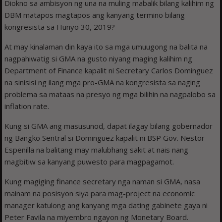
Diokno sa ambisyon ng una na muling mabalik bilang kalihim ng
DBM matapos magtapos ang kanyang termino bilang
kongresista sa Hunyo 30, 2019?
At may kinalaman din kaya ito sa mga umuugong na balita na
nagpahiwatig si GMA na gusto niyang maging kalihim ng
Department of Finance kapalit ni Secretary Carlos Dominguez
na sinisisi ng ilang mga pro-GMA na kongresista sa naging
problema sa mataas na presyo ng mga bilihin na nagpalobo sa
inflation rate.
Kung si GMA ang masusunod, dapat ilagay bilang gobernador
ng Bangko Sentral si Dominguez kapalit ni BSP Gov. Nestor
Espenilla na balitang may malubhang sakit at nais nang
magbitiw sa kanyang puwesto para magpagamot.
Kung magiging finance secretary nga naman si GMA, nasa
mainam na posisyon siya para mag-project na economic
manager katulong ang kanyang mga dating gabinete gaya ni
Peter Favila na miyembro ngayon ng Monetary Board.