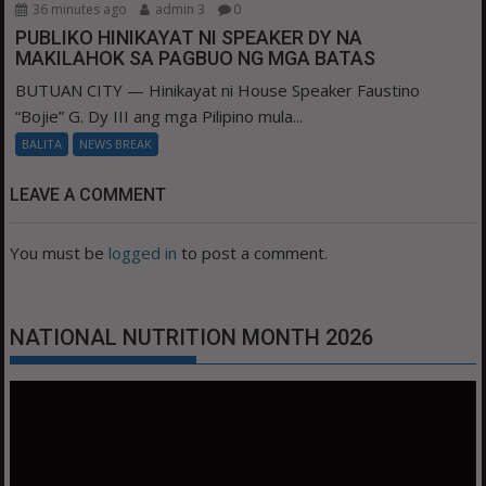
36 minutes ago
admin 3
0
PUBLIKO HINIKAYAT NI SPEAKER DY NA
MAKILAHOK SA PAGBUO NG MGA BATAS
BUTUAN CITY — Hinikayat ni House Speaker Faustino
“Bojie” G. Dy III ang mga Pilipino mula...
BALITA
NEWS BREAK
LEAVE A COMMENT
You must be
logged in
to post a comment.
NATIONAL NUTRITION MONTH 2026
Video
Player