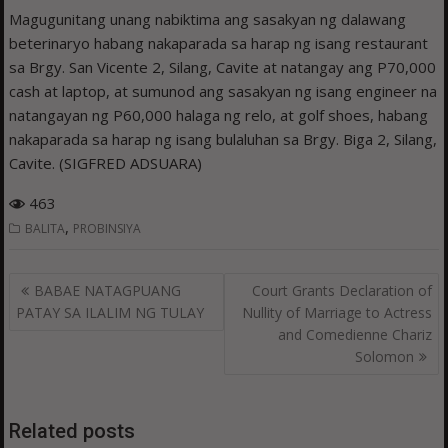
Magugunitang unang nabiktima ang sasakyan ng dalawang
beterinaryo habang nakaparada sa harap ng isang restaurant
sa Brgy. San Vicente 2, Silang, Cavite at natangay ang P70,000
cash at laptop, at sumunod ang sasakyan ng isang engineer na
natangayan ng P60,000 halaga ng relo, at golf shoes, habang
nakaparada sa harap ng isang bulaluhan sa Brgy. Biga 2, Silang,
Cavite. (SIGFRED ADSUARA)
463
,
BALITA
PROBINSIYA
Post
BABAE NATAGPUANG
Court Grants Declaration of
navigation
PATAY SA ILALIM NG TULAY
Nullity of Marriage to Actress
and Comedienne Chariz
Solomon
Related posts