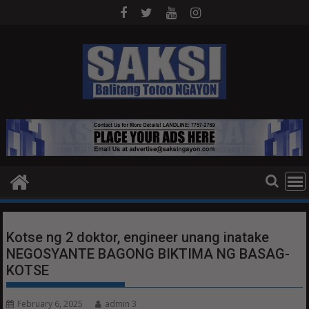
Skip
to
content
Kotse ng 2 doktor, engineer unang inatake
NEGOSYANTE BAGONG BIKTIMA NG BASAG-
KOTSE
February 6, 2025
admin 3