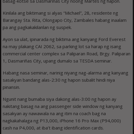
basag-kotse sa Dasmariñas City noong Martes ng hapon.
Kinilala ang biktimang si alyas “Michael”, 28, residente ng
Barangay Sta. Rita, Olongapo City, Zambales habang inaalam
pa ang pagkakakilanlan ng suspek.
Ayon sa ulat, ipinarada ng biktima ang kanyang Ford Everest
na may plakang CAI 2062, sa parking lot sa harap ng isang
commercial center complex sa Paliparan Road, Brgy. Paliparan
1, Dasmariñas City, upang dumalo sa TESDA seminar.
Habang nasa seminar, narinig niyang nag-alarma ang kanyang
sasakyan bandang alas-2:30 ng hapon subalit hindi niya
pinansin.
Ngunit nang bumaba siya dakong alas-3:00 ng hapon ay
nakitang basag na ang passenger side window ng kanyang
sasakyan ay nawawala na ang itim na coach bag na
nagkakahalaga ng P13,000, iPhone 16 Pro Max (P94,000)
cash na P4,000, at iba’t ibang identification cards.