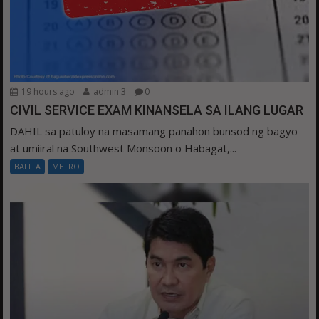
19 hours ago
admin 3
0
CIVIL SERVICE EXAM KINANSELA SA ILANG LUGAR
DAHIL sa patuloy na masamang panahon bunsod ng bagyo
at umiiral na Southwest Monsoon o Habagat,...
BALITA
METRO