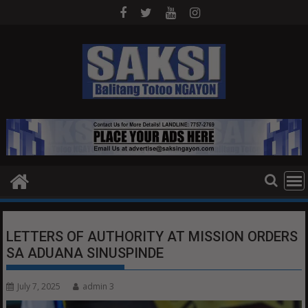
Skip
to
content
LETTERS OF AUTHORITY AT MISSION ORDERS
SA ADUANA SINUSPINDE
July 7, 2025
admin 3