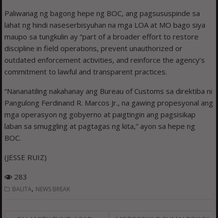
Paliwanag ng bagong hepe ng BOC, ang pagsususpinde sa
lahat ng hindi naseserbisyuhan na mga LOA at MO bago siya
maupo sa tungkulin ay “part of a broader effort to restore
discipline in field operations, prevent unauthorized or
outdated enforcement activities, and reinforce the agency’s
commitment to lawful and transparent practices.
“Nananatiling nakahanay ang Bureau of Customs sa direktiba ni
Pangulong Ferdinand R. Marcos Jr., na gawing propesyonal ang
mga operasyon ng gobyerno at paigtingin ang pagsisikap
laban sa smuggling at pagtagas ng kita,” ayon sa hepe ng
BOC.
(JESSE RUIZ)
283
,
BALITA
NEWS BREAK
Post