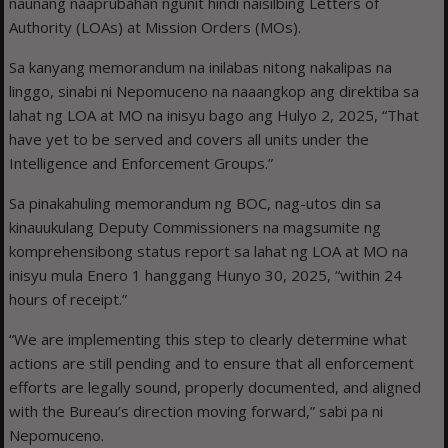
naunang naaprubahan ngunit hindi naisilbing Letters of
Authority (LOAs) at Mission Orders (MOs).
Sa kanyang memorandum na inilabas nitong nakalipas na
linggo, sinabi ni Nepomuceno na naaangkop ang direktiba sa
lahat ng LOA at MO na inisyu bago ang Hulyo 2, 2025, “That
have yet to be served and covers all units under the
Intelligence and Enforcement Groups.”
Sa pinakahuling memorandum ng BOC, nag-utos din sa
kinauukulang Deputy Commissioners na magsumite ng
komprehensibong status report sa lahat ng LOA at MO na
inisyu mula Enero 1 hanggang Hunyo 30, 2025, “within 24
hours of receipt.”
“We are implementing this step to clearly determine what
actions are still pending and to ensure that all enforcement
efforts are legally sound, properly documented, and aligned
with the Bureau’s direction moving forward,” sabi pa ni
Nepomuceno.