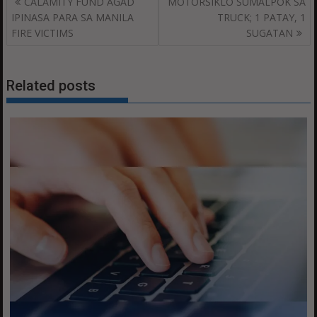
CALAMITY FUND AGAD
MOTORSIKLO SUMALPOK SA
navigation
IPINASA PARA SA MANILA
TRUCK; 1 PATAY, 1
FIRE VICTIMS
SUGATAN
Related posts