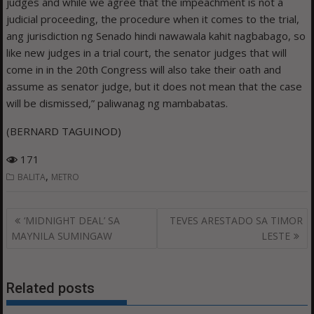
judges and while we agree that the impeachment is not a
judicial proceeding, the procedure when it comes to the trial,
ang jurisdiction ng Senado hindi nawawala kahit nagbabago, so
like new judges in a trial court, the senator judges that will
come in in the 20th Congress will also take their oath and
assume as senator judge, but it does not mean that the case
will be dismissed,” paliwanag ng mambabatas.
(BERNARD TAGUINOD)
171
,
BALITA
METRO
Post
‘MIDNIGHT DEAL’ SA
TEVES ARESTADO SA TIMOR
navigation
MAYNILA SUMINGAW
LESTE
Related posts