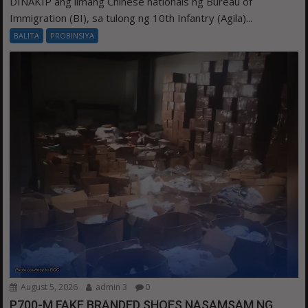
DINAKIP ang limang Chinese nationals ng Bureau of
Immigration (BI), sa tulong ng 10th Infantry (Agila)...
BALITA
PROBINSIYA
August 5, 2026
admin 3
0
P700-M FAKE BRANDED SHOES NASAMSAM NG