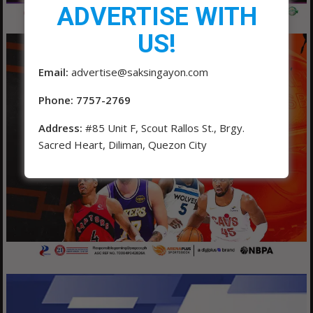
ADVERTISE WITH
US!
Email:
advertise@saksingayon.com
Phone: 7757-2769
Address:
#85 Unit F, Scout Rallos St., Brgy.
Sacred Heart, Diliman, Quezon City