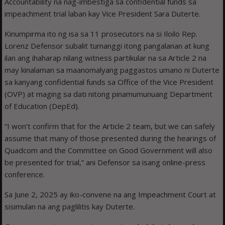
Accountability na nag-imbestiga sa confidential funds sa
impeachment trial laban kay Vice President Sara Duterte.
Kinumpirma ito ng isa sa 11 prosecutors na si Iloilo Rep.
Lorenz Defensor subalit tumanggi itong pangalanan at kung
ilan ang ihaharap nilang witness partikular na sa Article 2 na
may kinalaman sa maanomalyang paggastos umano ni Duterte
sa kanyang confidential funds sa Office of the Vice President
(OVP) at maging sa dati nitong pinamumunuang Department
of Education (DepEd).
“I won’t confirm that for the Article 2 team, but we can safely
assume that many of those presented during the hearings of
Quadcom and the Committee on Good Government will also
be presented for trial,” ani Defensor sa isang online-press
conference.
Sa June 2, 2025 ay iko-convene na ang Impeachment Court at
sisimulan na ang paglilitis kay Duterte.