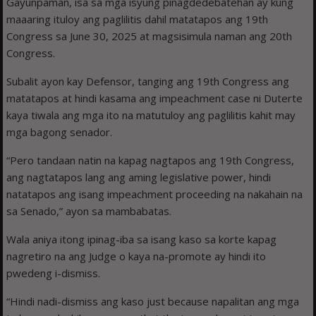
Gayunpaman, isa sa mga isyung pinagdedebatehan ay kung
maaaring ituloy ang paglilitis dahil matatapos ang 19th
Congress sa June 30, 2025 at magsisimula naman ang 20th
Congress.
Subalit ayon kay Defensor, tanging ang 19th Congress ang
matatapos at hindi kasama ang impeachment case ni Duterte
kaya tiwala ang mga ito na matutuloy ang paglilitis kahit may
mga bagong senador.
“Pero tandaan natin na kapag nagtapos ang 19th Congress,
ang nagtatapos lang ang aming legislative power, hindi
natatapos ang isang impeachment proceeding na nakahain na
sa Senado,” ayon sa mambabatas.
Wala aniya itong ipinag-iba sa isang kaso sa korte kapag
nagretiro na ang Judge o kaya na-promote ay hindi ito
pwedeng i-dismiss.
“Hindi nadi-dismiss ang kaso just because napalitan ang mga