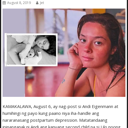
August 8, 2019
Jet
KAMAKALAWA, August 6, ay nag-post si Andi Eigenmann at
humihingi ng payo kung paano niya iha-handle ang
nararanasang postpartum depression. Matatandaang
ipinanganak ni Andi ang kanyang se­cond child na si Lilo noong