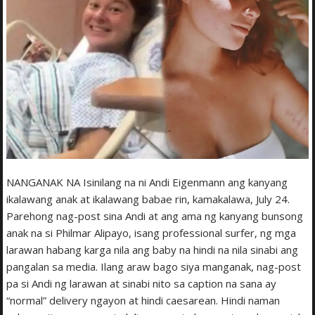
NANGANAK NA Isinilang na ni Andi Eigenmann ang kanyang
ikalawang anak at ikalawang babae rin, kamakalawa, July 24.
Parehong nag-post sina Andi at ang ama ng kanyang bunsong
anak na si Philmar Alipayo, isang professional surfer, ng mga
larawan habang karga nila ang baby na hindi na nila sinabi ang
pangalan sa media. Ilang araw bago siya manganak, nag-post
pa si Andi ng larawan at sinabi nito sa caption na sana ay
“normal” delivery ngayon at hindi caesarean. Hindi naman