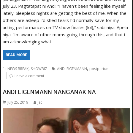
July 23. Pagtatapat ni Andi: “I haven’t been feeling like myself
lately. Sleepless nights are getting the best of me. When the
others are asleep I’d shed tears I’d normally save for my
acting performances on TV show finales (lol),” sabi niya. Apela
niya: “Im aware of other moms going through this, and that i
am acknowledging what…
READ MORE
,
,
NEWS BREAK
SHOWBIZ
ANDI EIGENMANN
postpartum
Leave a comment
ANDI EIGENMANN NANGANAK NA
July 25, 2019
Jet