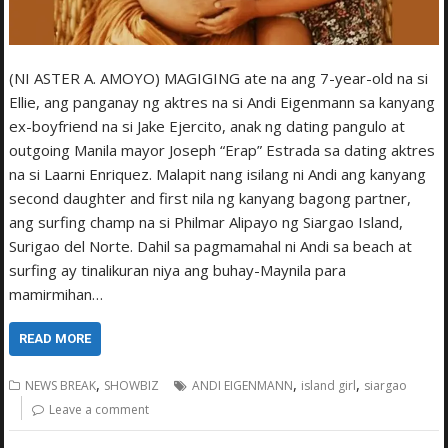
(NI ASTER A. AMOYO) MAGIGING ate na ang 7-year-old na si
Ellie, ang panganay ng aktres na si Andi Eigenmann sa kanyang
ex-boyfriend na si Jake Ejercito, anak ng dating pangulo at
outgoing Manila mayor Joseph “Erap” Estrada sa dating aktres
na si Laarni Enriquez. Malapit nang isilang ni Andi ang kanyang
second daughter and first nila ng kanyang bagong partner,
ang surfing champ na si Philmar Alipayo ng Siargao Island,
Surigao del Norte. Dahil sa pagmamahal ni Andi sa beach at
surfing ay tinalikuran niya ang buhay-Maynila para
mamirmihan…
READ MORE
,
,
,
NEWS BREAK
SHOWBIZ
ANDI EIGENMANN
island girl
siargao
Leave a comment