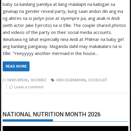
baby sa kanilang pamilya at ilang malalapit na kaibigan sa
ginanap na gender reveal party, kung saan andun din ang ina
ng aktres na si Jaclyn Jose at siyempre pa, ang anak ni Andi
(with actor Jake Ejercito) na si Ellie. The couple shared photos
and videos of the party on their social media accounts.
Ikinatuwa ng lahat especially nina Andi at Philmar na baby girl
ang kanilang panganay. Maganda dahil may makakalaro na si
Ellie. “Yeeyyyyy another mermaid in the house…
READ MORE
,
,
NEWS BREAK
SHOWBIZ
ANDI EIGENMANN
CHOKOLEIT
Leave a comment
NATIONAL NUTRITION MONTH 2026
Video