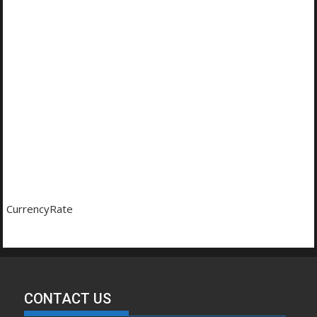
CurrencyRate
CONTACT US