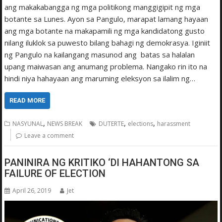
ang makakabangga ng mga politikong manggigipit ng mga
botante sa Lunes. Ayon sa Pangulo, marapat lamang hayaan
ang mga botante na makapamili ng mga kandidatong gusto
nilang iluklok sa puwesto bilang bahagi ng demokrasya. Iginiit
ng Pangulo na kailangang masunod ang batas sa halalan
upang maiwasan ang anumang problema. Nangako rin ito na
hindi niya hahayaan ang maruming eleksyon sa ilalim ng…
READ MORE
,
,
,
NASYUNAL
NEWS BREAK
DUTERTE
elections
harassment
Leave a comment
PANINIRA NG KRITIKO ‘DI HAHANTONG SA
FAILURE OF ELECTION
April 26, 2019
Jet