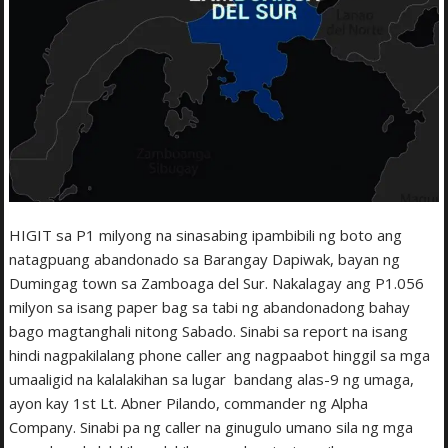
HIGIT sa P1 milyong na sinasabing ipambibili ng boto ang
natagpuang abandonado sa Barangay Dapiwak, bayan ng
Dumingag town sa Zamboaga del Sur. Nakalagay ang P1.056
milyon sa isang paper bag sa tabi ng abandonadong bahay
bago magtanghali nitong Sabado. Sinabi sa report na isang
hindi nagpakilalang phone caller ang nagpaabot hinggil sa mga
umaaligid na kalalakihan sa lugar bandang alas-9 ng umaga,
ayon kay 1st Lt. Abner Pilando, commander ng Alpha
Company. Sinabi pa ng caller na ginugulo umano sila ng mga