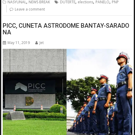
,
,
,
,
NASYUNAL
NEWS BREAK
DUTERTE
elections
PANELO
PNP
Leave a comment
PICC, CUNETA ASTRODOME BANTAY-SARADO
NA
May 11, 2019
Jet