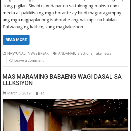
itong pigilan. Sinabi ni Andanar na sa tulong ng mainstream
media at pakikiisa ng mga botante ay hindi magtatagumpay
ang mga nagpaplanong isabotahe ang nalalapit na halalan.
Paliwanag ng kalihim, kung magkakaroon…
READ MORE
,
,
,
NASYUNAL
NEWS BREAK
ANDANAR
elections
fake news
Leave a comment
MAS MARAMING BABAENG WAGI DASAL SA
ELEKSIYON
March 8, 2019
Jet