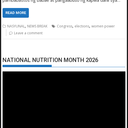
pambabastos ng babae at pangaabuso ng kapwa dahil sya…
READ MORE
,
,
,
NASYUNAL
NEWS BREAK
Congress
elections
women power
Leave a comment
NATIONAL NUTRITION MONTH 2026
Video
Player