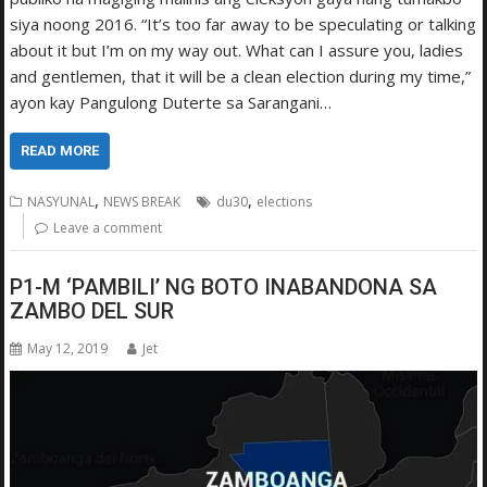
siya noong 2016. “It’s too far away to be speculating or talking
about it but I’m on my way out. What can I assure you, ladies
and gentlemen, that it will be a clean election during my time,”
ayon kay Pangulong Duterte sa Sarangani…
READ MORE
,
,
NASYUNAL
NEWS BREAK
du30
elections
Leave a comment
P1-M ‘PAMBILI’ NG BOTO INABANDONA SA
ZAMBO DEL SUR
May 12, 2019
Jet