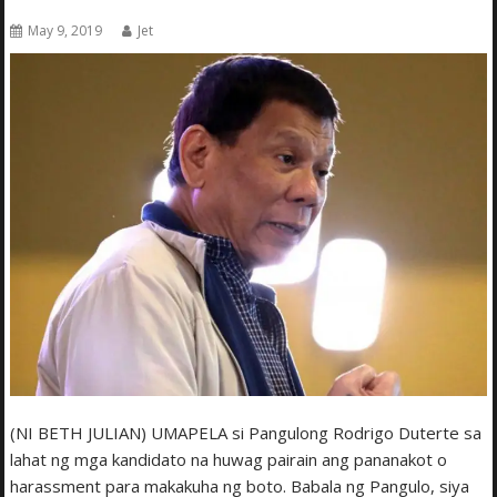
May 9, 2019
Jet
(NI BETH JULIAN) UMAPELA si Pangulong Rodrigo Duterte sa
lahat ng mga kandidato na huwag pairain ang pananakot o
harassment para makakuha ng boto. Babala ng Pangulo, siya