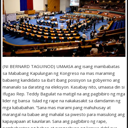
(NI BERNARD TAGUINOD) UMAASA ang isang mambabatas
sa Mababang Kapulungan ng Kongreso na mas maraming
babaeng kandidato sa iba’t ibang posisyon sa gobyerno ang
mananalo sa darating na eleksyon. Kasabay nito, umaasa din si
Ifugao Rep. Teddy Baguilat na matigil na ang pagbibiro ng mga
lider ng bansa tulad ng rape na nakakasakit sa damdamin ng
mga kababaihan. “Sana mas marami pang mahuhusay at
marangal na babae ang mahalal sa pwesto para maisulong ang
kapayapaan at kaunlaran. Sana ang pagbibiro ng rape,