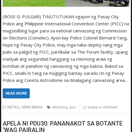
(ROSE G. PULGAR) TINUTUTUKAN ngayon ng Pasay City
Police ang Philippine International Convention Center (PICC) na
magsisilbing lugar para sa national canvassing ng Commission
on Elections (Comelec). Ayon kay Police Colonel Bernard Yang,
hepe ng Pasay City Police, may mga naka-deploy nang mga
pulis sa paligid ng PICC, partikular sa The Forum facility, upang
matiyak ang seguridad hanggang sa mismong araw ng
botohan at panahon ng canvassing ng mga balota. Bukod sa
PICC, sinabi ni Yang na magiging bantay-sarado rin ng Pasay
Police ang Cuneta Astrodome na itinalagang canvassing area…
READ MORE
,
,
METRO
NEWS BREAK
elections
picc
Leave a comment
APELA NI PDU30: PANANAKOT SA BOTANTE
‘WAG PAIRALIN