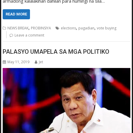
armadong kalalakihan dahilan para humingi na sila…
READ MORE
,
,
,
NEWS BREAK
PROBINSIYA
elections
pagadian
vote buying
Leave a comment
PALASYO UMAPELA SA MGA POLITIKO
May 11, 2019
Jet