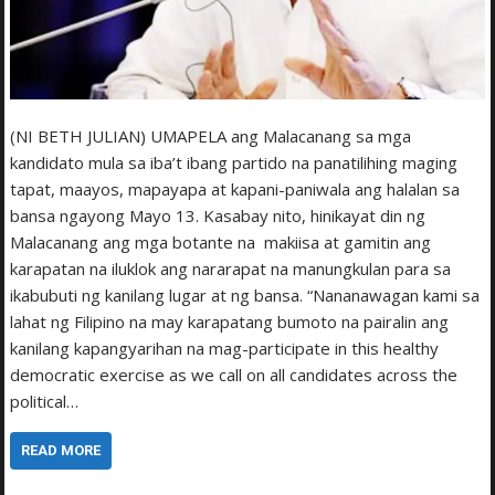
(NI BETH JULIAN) UMAPELA ang Malacanang sa mga
kandidato mula sa iba’t ibang partido na panatilihing maging
tapat, maayos, mapayapa at kapani-paniwala ang halalan sa
bansa ngayong Mayo 13. Kasabay nito, hinikayat din ng
Malacanang ang mga botante na makiisa at gamitin ang
karapatan na iluklok ang nararapat na manungkulan para sa
ikabubuti ng kanilang lugar at ng bansa. “Nananawagan kami sa
lahat ng Filipino na may karapatang bumoto na pairalin ang
kanilang kapangyarihan na mag-participate in this healthy
democratic exercise as we call on all candidates across the
political…
READ MORE