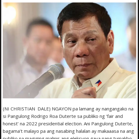
(NI CHRISTIAN DALE) NGAYON pa lamang ay nangangako na
si Pangulong Rodrigo Roa Duterte sa publiko ng ‘fair and
honest’ na 2022 presidential election. Ani Pangulong Duterte,
bagama’t malayo pa ang nasabing halalan ay makaaasa na ang
publiko na magiging malinis ang eleksyon gaya nang tumakbo