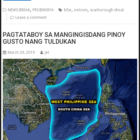
,
,
,
NEWS BREAK
PROBINSIYA
bfar
nolcom
scarborough shoal
Leave a comment
PAGTATABOY SA MANGINGISDANG PINOY
GUSTO NANG TULDUKAN
March 29, 2019
Jet