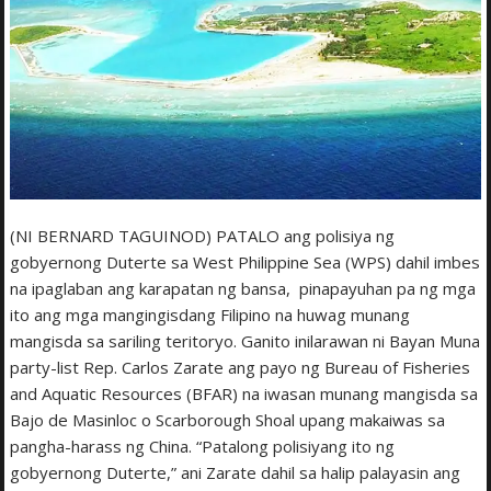
(NI BERNARD TAGUINOD) PATALO ang polisiya ng
gobyernong Duterte sa West Philippine Sea (WPS) dahil imbes
na ipaglaban ang karapatan ng bansa, pinapayuhan pa ng mga
ito ang mga mangingisdang Filipino na huwag munang
mangisda sa sariling teritoryo. Ganito inilarawan ni Bayan Muna
party-list Rep. Carlos Zarate ang payo ng Bureau of Fisheries
and Aquatic Resources (BFAR) na iwasan munang mangisda sa
Bajo de Masinloc o Scarborough Shoal upang makaiwas sa
pangha-harass ng China. “Patalong polisiyang ito ng
gobyernong Duterte,” ani Zarate dahil sa halip palayasin ang