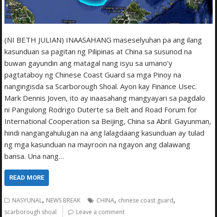
(NI BETH JULIAN) INAASAHANG maseselyuhan pa ang ilang
kasunduan sa pagitan ng Pilipinas at China sa susunod na
buwan gayundin ang matagal nang isyu sa umano’y
pagtataboy ng Chinese Coast Guard sa mga Pinoy na
nangingisda sa Scarborough Shoal. Ayon kay Finance Usec.
Mark Dennis Joven, ito ay inaasahang mangyayari sa pagdalo
ni Pangulong Rodrigo Duterte sa Belt and Road Forum for
International Cooperation sa Beijing, China sa Abril. Gayunman,
hindi nangangahulugan na ang lalagdaang kasunduan ay tulad
ng mga kasunduan na mayroon na ngayon ang dalawang
bansa. Una nang…
READ MORE
,
,
,
NASYUNAL
NEWS BREAK
CHINA
chinese coast guard
scarborough shoal
Leave a comment