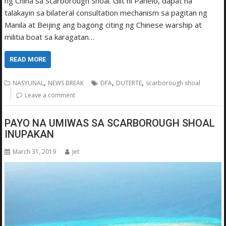
ng China sa Scarborough Shoal. Giit ni Panelo, dapat na
talakayin sa bilateral consultation mechanism sa pagitan ng
Manila at Beijing ang bagong citing ng Chinese warship at
militia boat sa karagatan…
READ MORE
,
,
,
NASYUNAL
NEWS BREAK
DFA
DUTERTE
scarborough shoal
Leave a comment
PAYO NA UMIWAS SA SCARBOROUGH SHOAL
INUPAKAN
March 31, 2019
Jet