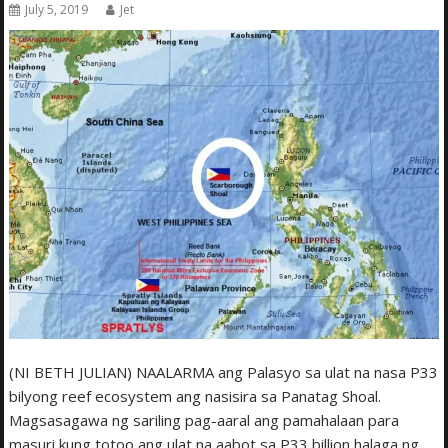
July 5, 2019
Jet
(NI BETH JULIAN) NAALARMA ang Palasyo sa ulat na nasa P33
bilyong reef ecosystem ang nasisira sa Panatag Shoal.
Magsasagawa ng sariling pag-aaral ang pamahalaan para
masuri kung totoo ang ulat na aabot sa P33 billion halaga ng