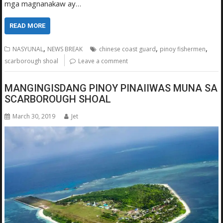
mga magnanakaw ay…
READ MORE
,
,
,
NASYUNAL
NEWS BREAK
chinese coast guard
pinoy fishermen
scarborough shoal
Leave a comment
MANGINGISDANG PINOY PINAIIWAS MUNA SA
SCARBOROUGH SHOAL
March 30, 2019
Jet