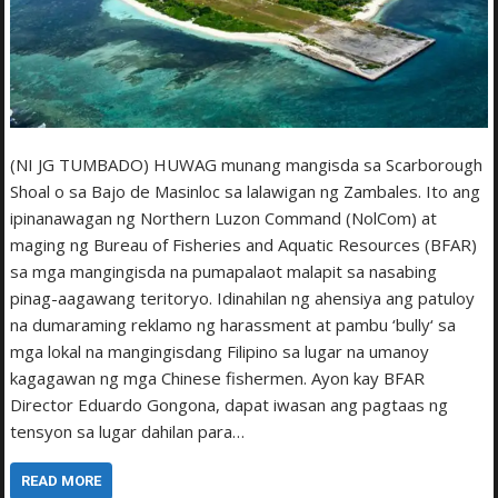
(NI JG TUMBADO) HUWAG munang mangisda sa Scarborough
Shoal o sa Bajo de Masinloc sa lalawigan ng Zambales. Ito ang
ipinanawagan ng Northern Luzon Command (NolCom) at
maging ng Bureau of Fisheries and Aquatic Resources (BFAR)
sa mga mangingisda na pumapalaot malapit sa nasabing
pinag-aagawang teritoryo. Idinahilan ng ahensiya ang patuloy
na dumaraming reklamo ng harassment at pambu ‘bully‘ sa
mga lokal na mangingisdang Filipino sa lugar na umanoy
kagagawan ng mga Chinese fishermen. Ayon kay BFAR
Director Eduardo Gongona, dapat iwasan ang pagtaas ng
tensyon sa lugar dahilan para…
READ MORE