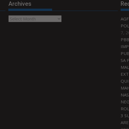
Archives
Re
Archives
AGF
POL
7, 
PBB
IMP
PUB
SA 
MAL
EXT
QU
MAH
NAS
NEG
ROL
3 S
ARE