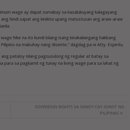
inimum wage ay dapat sumabay sa kasalukuyang kalagayang
ang hindi sapat ang kinikita upang matustusan ang araw-araw
anila.
wage hike na ito kundi bilang isang kinakailangang hakbang
ipino na mabuhay nang disente,” dagdag pa ni Atty. Espiritu.
 ang patuloy nilang pagsusulong ng regular at batay sa
para sa pagkamit ng tunay na living wage para sa lahat ng
SOVEREIGN RIGHTS SA SANDY CAY IGINIIT NG
PILIPINAS