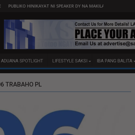
RA
T NI SPEAKER DY NA MAKILAHOK SA PAGBUO NG MGA BATAS
MALACAÑANG PINAAARAL N
ADUANA SPOTLIGHT
LIFESTYLE SAKSI
IBA PANG BALITA
6 TRABAHO PL