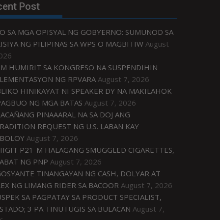
cent Post
O SA MGA OPISYAL NG GOBYERNO: SUMUNOD SA
ISIYA NG PILIPINAS SA WPS O MAGBITIW
August
2026
M HUMIRIT SA KONGRESO NA SUSPENDIHIN
LEMENTASYON NG RPVARA
August 7, 2026
LIKO HINIKAYAT NI SPEAKER DY NA MAKILAHOK
PAGBUO NG MGA BATAS
August 7, 2026
ACAÑANG PINAAARAL NA SA DOJ ANG
RADITION REQUEST NG U.S. LABAN KAY
IBOLOY
August 7, 2026
IGIT P21-M HALAGANG SMUGGLED CIGARETTES,
ABAT NG PNP
August 7, 2026
OSYANTE TINANGAYAN NG CASH, DOLYAR AT
EX NG LIMANG RIDER SA BACOOR
August 7, 2026
USPEK SA PAGPATAY SA PRODUCT SPECIALIST,
STADO; 3 PA TINUTUGIS SA BULACAN
August 7,