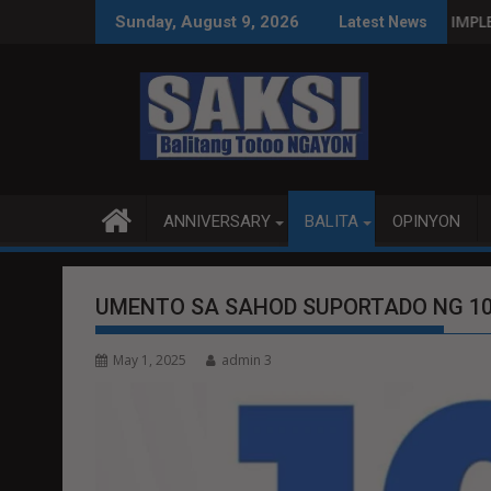
Skip
LIPINAS SA WPS O MAGBITIW
RIT SA KONGRESO NA SUSPENDIHIN IMPLEMENTASYON NG RPVA
PUBLIKO HINIKAYA
Sunday, August 9, 2026
Latest News
to
content
ANNIVERSARY
BALITA
OPINYON
UMENTO SA SAHOD SUPORTADO NG 10
May 1, 2025
admin 3