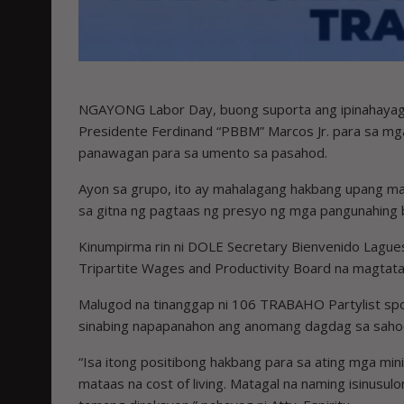
NGAYONG Labor Day, buong suporta ang ipinahayag n
Presidente Ferdinand “PBBM” Marcos Jr. para sa mga
panawagan para sa umento sa pasahod.
Ayon sa grupo, ito ay mahalagang hakbang upang 
sa gitna ng pagtaas ng presyo ng mga pangunahing bi
Kinumpirma rin ni DOLE Secretary Bienvenido Lagu
Tripartite Wages and Productivity Board na magtat
Malugod na tinanggap ni 106 TRABAHO Partylist spoke
sinabing napapanahon ang anomang dagdag sa sahod l
“Isa itong positibong hakbang para sa ating mga mi
mataas na cost of living. Matagal na naming isinusu