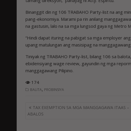
tamang direksyon,” pahayag ni Atty. Espiritu.
Binanggit din ng 106 TRABAHO Party-list na ang m
pang-ekonomiya. Marami pa rin anilang manggagawa 
na gastusin, lalo na sa mga lungsod gaya ng Metro M
“Hindi dapat ituring na pabigat sa mga employer ang 
upang matulungan ang masisipag na manggagawang Pil
Tiniyak ng TRABAHO Party-list, bilang 106 sa balota,
ebidensiyang wage review, gayundin ng mga reporma 
manggagawang Pilipino.
174
,
BALITA
PROBINSIYA
Post
TAX EXEMPTION SA MGA MANGGAGAWA ITAAS –
navigation
ABALOS