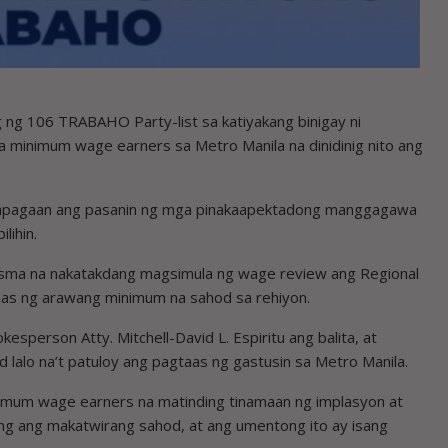
g 106 TRABAHO Party-list sa katiyakang binigay ni
 minimum wage earners sa Metro Manila na dinidinig nito ang
mapagaan ang pasanin ng mga pinakaapektadong manggagawa
lihin.
esma na nakatakdang magsimula ng wage review ang Regional
aas ng arawang minimum na sahod sa rehiyon.
sperson Atty. Mitchell-David L. Espiritu ang balita, at
alo na’t patuloy ang pagtaas ng gastusin sa Metro Manila.
nimum wage earners na matinding tinamaan ng implasyon at
long ang makatwirang sahod, at ang umentong ito ay isang