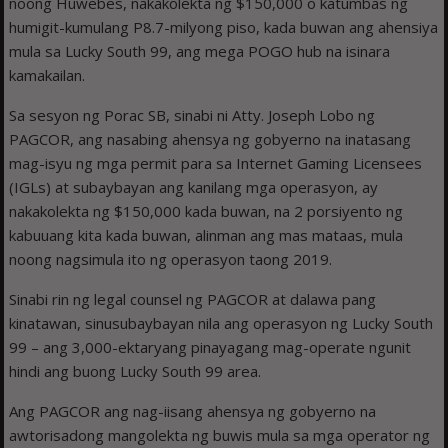
noong Huwebes, nakakolekta ng $150,000 o katumbas ng
humigit-kumulang P8.7-milyong piso, kada buwan ang ahensiya
mula sa Lucky South 99, ang mega POGO hub na isinara
kamakailan.
Sa sesyon ng Porac SB, sinabi ni Atty. Joseph Lobo ng
PAGCOR, ang nasabing ahensya ng gobyerno na inatasang
mag-isyu ng mga permit para sa Internet Gaming Licensees
(IGLs) at subaybayan ang kanilang mga operasyon, ay
nakakolekta ng $150,000 kada buwan, na 2 porsiyento ng
kabuuang kita kada buwan, alinman ang mas mataas, mula
noong nagsimula ito ng operasyon taong 2019.
Sinabi rin ng legal counsel ng PAGCOR at dalawa pang
kinatawan, sinusubaybayan nila ang operasyon ng Lucky South
99 – ang 3,000-ektaryang pinayagang mag-operate ngunit
hindi ang buong Lucky South 99 area.
Ang PAGCOR ang nag-iisang ahensya ng gobyerno na
awtorisadong mangolekta ng buwis mula sa mga operator ng