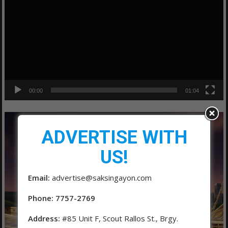
00:00
01:04
ADVERTISE WITH
US!
Email:
advertise@saksingayon.com
Phone: 7757-2769
Address:
#85 Unit F, Scout Rallos St., Brgy.