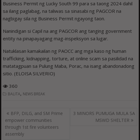
Business Permit ng Lucky South 99 para sa taong 2024 dahil
sa ilang paglabag, na taliwas sa sinasabi ng PAGCOR na
nagbigay sila ng Business Permit ngayong taon.
Nanindigan si Capil na ang PAGCOR ang tanging government
entity na pinapayagang mag-inspeksyon sa lugar.
Natuklasan kamakailan ng PAOCC ang mga kaso ng human
trafficking, kidnapping, torture, at online scam sa pasilidad na
matatagpuan sa Pulung Maba, Porac, na isang abandonadong
sitio. (ELOISA SILVERIO)
360
,
BALITA
NEWS BREAK
Post
BFP, DILG, and SM Prime
3 MINORS PUMUGA MULA SA
navigation
empower communities
MSWD SHELTER
through 1st fire volunteers
assembly