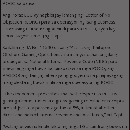
POGO sa bansa.
Ang Porac LGU ay nagbibigay lamang ng “Letter of No
Objection” (LONO) para sa operasyon ng isang Business
Processing Outsourcing at hindi para sa POGO, ayon kay
Porac Mayor Jaime “Jing” Capil.
Sa ilalim ng RA No. 11590 o isang “Act Taxing Philippine
Offshore Gaming Operations,” na inamyendahan ang ilang
probisyon sa National Internal Revenue Code (NIRC) para
linawin ang mga buwis na ipinapataw sa mga POGO, ang
PAGCOR ang tanging ahensya ng gobyerno na pinapayagang
mangolekta ng buwis mula sa mga operasyon ng POGO.
“The amendment prescribes that with respect to POGOs’
gaming income, the entire gross gaming revenue or receipts
are subject to a percentage tax of 5%, in lieu of all other
direct and indirect internal revenue and local taxes,” ani Capil.
“Walang buwis na kinokolekta ang mga LGU kundi ang buwis na