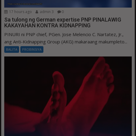
17 hours ago
admin 3
0
Sa tulong ng German expertise PNP PINALAWIG
KAKAYAHAN KONTRA KIDNAPPING
PINURI ni PNP chief, PGen. Jose Melencio C. Nartatez, Jr.,
ang Anti-Kidnapping Group (AKG) makaraang makumpleto...
BALITA
PROBINSIYA