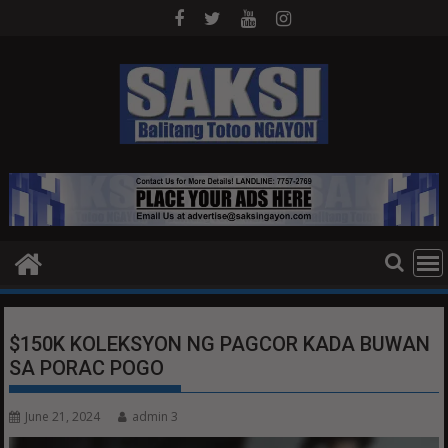
Skip
to
content
$150K KOLEKSYON NG PAGCOR KADA BUWAN
SA PORAC POGO
June 21, 2024
admin 3