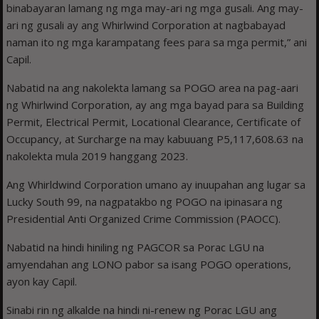
binabayaran lamang ng mga may-ari ng mga gusali. Ang may-
ari ng gusali ay ang Whirlwind Corporation at nagbabayad
naman ito ng mga karampatang fees para sa mga permit,” ani
Capil.
Nabatid na ang nakolekta lamang sa POGO area na pag-aari
ng Whirlwind Corporation, ay ang mga bayad para sa Building
Permit, Electrical Permit, Locational Clearance, Certificate of
Occupancy, at Surcharge na may kabuuang P5,117,608.63 na
nakolekta mula 2019 hanggang 2023.
Ang Whirldwind Corporation umano ay inuupahan ang lugar sa
Lucky South 99, na nagpatakbo ng POGO na ipinasara ng
Presidential Anti Organized Crime Commission (PAOCC).
Nabatid na hindi hiniling ng PAGCOR sa Porac LGU na
amyendahan ang LONO pabor sa isang POGO operations,
ayon kay Capil.
Sinabi rin ng alkalde na hindi ni-renew ng Porac LGU ang