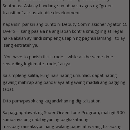
Southeast Asia ay handang sumabay sa agos ng “green
transition” at sustainable development.
Kapansin-pansin ang punto ni Deputy Commissioner Agaton O.
Uvero—isang paalala na ang laban kontra smuggling at ilegal
na kalakalan ay hindi simpleng usapin ng paghuli lamang. Ito ay
isang estratehiya.
“You have to punish illicit trade… while at the same time
rewarding legitimate trade,” aniya.
Sa simpleng salita, kung nais nating umunlad, dapat nating
gawing mahirap ang pandaraya at gawing madali ang pagiging
tapat.
Dito pumapasok ang kagandahan ng digitalization.
Sa pagpapalawak ng Super Green Lane Program, mahigit 300
kumpanya ang nabibigyan ng pagkakataong
makipagtransaksyon nang walang papel at walang harapang