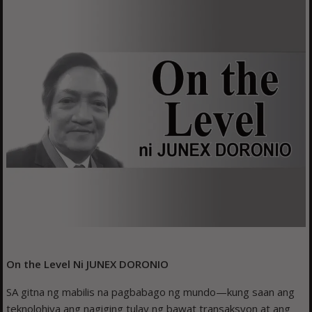
On the Level
Ni JUNEX DORONIO
SA gitna ng mabilis na pagbabago ng mundo—kung saan ang
teknolohiya ang nagiging tulay ng bawat transaksyon at ang