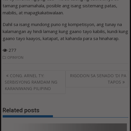
tamang pamamahala, posible ang isang sistemang patas,
mabilis, at mapagkakatiwalaan.
Dahil sa isang mundong puno ng kompetisyon, ang tunay na
kalamangan ay hindi lamang kung gaano tayo kabilis, kundi kung
gaano tayo kaayos, katapat, at kahanda para sa hinaharap.
277
OPINYON
Post
CONG. ARNEL TY:
RIGODON SA SENADO ‘DI PA
navigation
SERBISYONG RAMDAM NG
TAPOS
KARANIWANG PILIPINO
Related posts