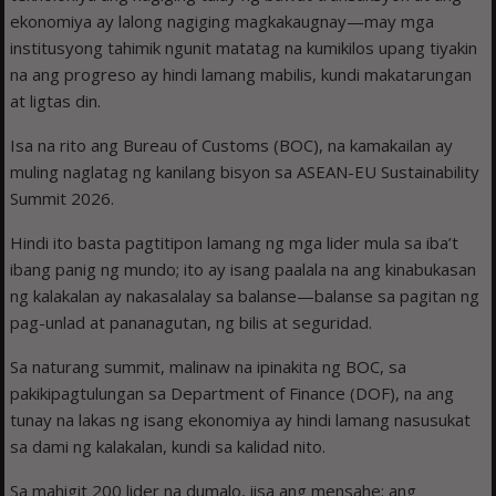
ekonomiya ay lalong nagiging magkakaugnay—may mga
institusyong tahimik ngunit matatag na kumikilos upang tiyakin
na ang progreso ay hindi lamang mabilis, kundi makatarungan
at ligtas din.
Isa na rito ang Bureau of Customs (BOC), na kamakailan ay
muling naglatag ng kanilang bisyon sa ASEAN-EU Sustainability
Summit 2026.
Hindi ito basta pagtitipon lamang ng mga lider mula sa iba’t
ibang panig ng mundo; ito ay isang paalala na ang kinabukasan
ng kalakalan ay nakasalalay sa balanse—balanse sa pagitan ng
pag-unlad at pananagutan, ng bilis at seguridad.
Sa naturang summit, malinaw na ipinakita ng BOC, sa
pakikipagtulungan sa Department of Finance (DOF), na ang
tunay na lakas ng isang ekonomiya ay hindi lamang nasusukat
sa dami ng kalakalan, kundi sa kalidad nito.
Sa mahigit 200 lider na dumalo, iisa ang mensahe: ang