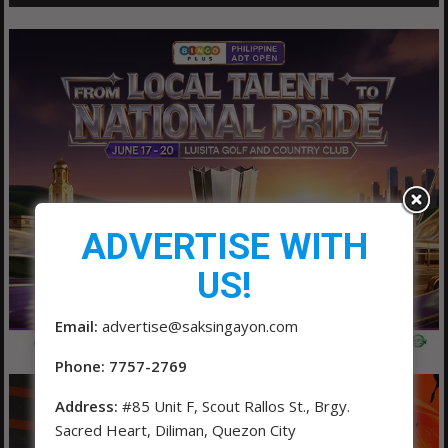
ADVERTISE WITH
US!
Email:
advertise@saksingayon.com
Phone: 7757-2769
Address:
#85 Unit F, Scout Rallos St., Brgy.
Sacred Heart, Diliman, Quezon City