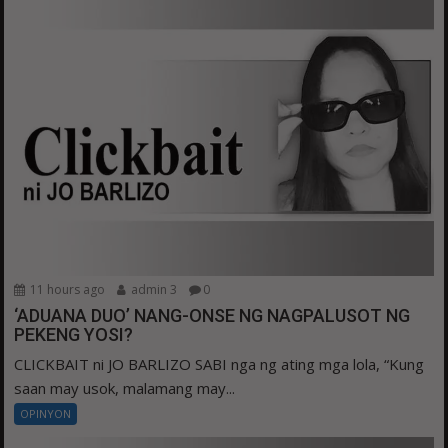
11 hours ago
admin 3
0
‘ADUANA DUO’ NANG-ONSE NG NAGPALUSOT NG
PEKENG YOSI?
CLICKBAIT ni JO BARLIZO SABI nga ng ating mga lola, “Kung
saan may usok, malamang may...
OPINYON