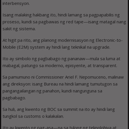
interbensyon.
Isang malaking hakbang ito, hindi lamang sa pagpapabilis ng
proseso, kundi sa pagbawas ng red tape—isang matagal nang
sakit ng sistema.
At higit pa rito, ang planong modernisasyon ng Electronic-to-
Mobile (E2M) system ay hindi lang teknikal na upgrade.
Ito ay simbolo ng pagbabago ng pananaw—mula sa luma at
mabagal, patungo sa moderno, episyente, at transparent.
Sa pamumuno ni Commissioner Ariel F. Nepomuceno, malinaw
ang direksyon: isang Bureau na hindi lamang tumutugon sa
pangangailangan ng panahon, kundi nangunguna sa
pagbabago.
Sa huli, ang kwento ng BOC sa summit na ito ay hindi lang
tungkol sa customs o kalakalan.
Ito ay kwento ng pag-asa—na sa tulong ng teknolohiya at