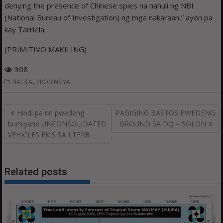
denying the presence of Chinese spies na nahuli ng NBI
(National Bureau of Investigation) ng mga nakaraan,” ayon pa
kay Tarriela.
(PRIMITIVO MAKILING)
308
,
BALITA
PROBINSIYA
Post
Hindi pa rin pwedeng
PAGIGING BASTOS PWEDENG
navigation
bumiyahe UNCONSOLIDATED
GROUND SA DQ – SOLON
VEHICLES EKIS SA LTFRB
Related posts