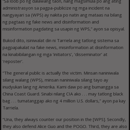
“Sa loob po ng dalawang taon, nang magsimula po ang ating
administrasyon sa pagpa-publicize ng mga incident na
nangyayari sa (WPS) ay nakita po natin ang mataas na bilang
ng pagtaas ng fake news and disinformation and
misinformation pagdating sa usapin ng WPS,” ayon sa opisyal.
Bukod dito, isiniwalat din ni Tarriela ang tatlong sistema sa
pagpapakalat na fake news, misinformation at disinformation
na kinabibilangan ng mga ‘initiators’, ‘disseminator’ at
‘reposter’.
“The general public is actually the victim. Minsan naniniwala
silang walang (WPS), minsan naniniwala silang tayo ay
inudyukan lang ng Amerika. Kami daw po ang bumangga sa
China Coast Guard. Sinabi nilang CIA ako . . . may tatlong black
bag . . . tumatanggap ako ng 4 million U.S. dollars,” ayon pa kay
Tarriela.
“Una, they always counter our position in the [WPS]. Secondly,
they also defend Alice Guo and the POGO. Third, they are also