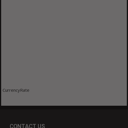
CurrencyRate
CONTACT US