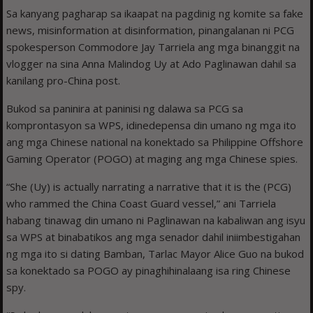
Sa kanyang pagharap sa ikaapat na pagdinig ng komite sa fake
news, misinformation at disinformation, pinangalanan ni PCG
spokesperson Commodore Jay Tarriela ang mga binanggit na
vlogger na sina Anna Malindog Uy at Ado Paglinawan dahil sa
kanilang pro-China post.
Bukod sa paninira at paninisi ng dalawa sa PCG sa
komprontasyon sa WPS, idinedepensa din umano ng mga ito
ang mga Chinese national na konektado sa Philippine Offshore
Gaming Operator (POGO) at maging ang mga Chinese spies.
“She (Uy) is actually narrating a narrative that it is the (PCG)
who rammed the China Coast Guard vessel,” ani Tarriela
habang tinawag din umano ni Paglinawan na kabaliwan ang isyu
sa WPS at binabatikos ang mga senador dahil iniimbestigahan
ng mga ito si dating Bamban, Tarlac Mayor Alice Guo na bukod
sa konektado sa POGO ay pinaghihinalaang isa ring Chinese
spy.