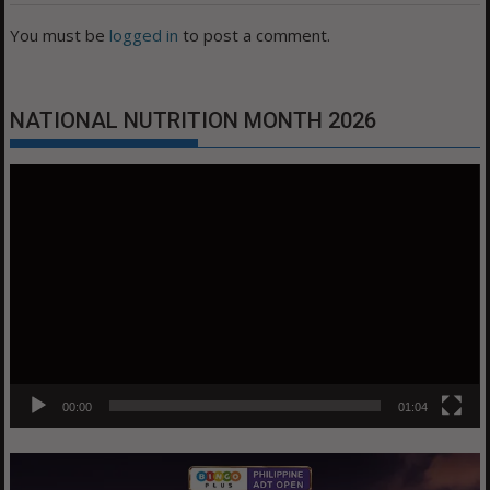
You must be
logged in
to post a comment.
NATIONAL NUTRITION MONTH 2026
Video
Player
00:00
01:04