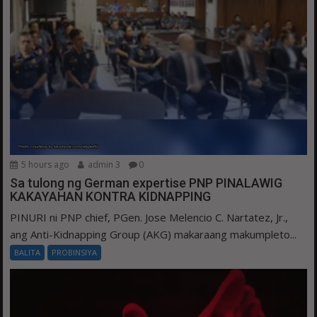
5 hours ago
admin 3
0
Sa tulong ng German expertise PNP PINALAWIG
KAKAYAHAN KONTRA KIDNAPPING
PINURI ni PNP chief, PGen. Jose Melencio C. Nartatez, Jr.,
ang Anti-Kidnapping Group (AKG) makaraang makumpleto...
BALITA
PROBINSIYA