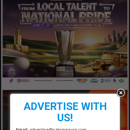
ADVERTISE WITH
US!
Email:
advertise@saksingayon.com