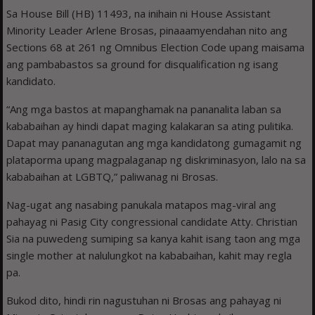
Sa House Bill (HB) 11493, na inihain ni House Assistant
Minority Leader Arlene Brosas, pinaaamyendahan nito ang
Sections 68 at 261 ng Omnibus Election Code upang maisama
ang pambabastos sa ground for disqualification ng isang
kandidato.
“Ang mga bastos at mapanghamak na pananalita laban sa
kababaihan ay hindi dapat maging kalakaran sa ating pulitika.
Dapat may pananagutan ang mga kandidatong gumagamit ng
plataporma upang magpalaganap ng diskriminasyon, lalo na sa
kababaihan at LGBTQ,” paliwanag ni Brosas.
Nag-ugat ang nasabing panukala matapos mag-viral ang
pahayag ni Pasig City congressional candidate Atty. Christian
Sia na puwedeng sumiping sa kanya kahit isang taon ang mga
single mother at nalulungkot na kababaihan, kahit may regla
pa.
Bukod dito, hindi rin nagustuhan ni Brosas ang pahayag ni