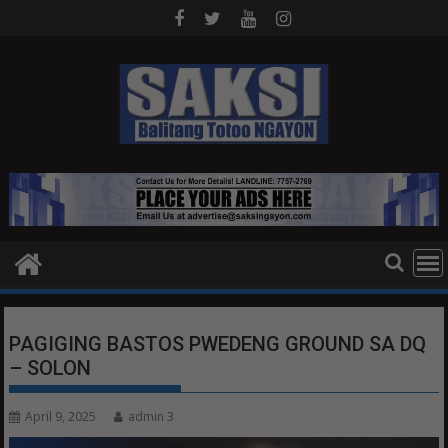
Skip
to
content
PAGIGING BASTOS PWEDENG GROUND SA DQ
– SOLON
April 9, 2025
admin 3