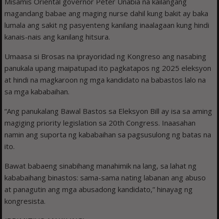
Misamis Oriental governor Peter Unabia na kailangang
magandang babae ang maging nurse dahil kung bakit ay baka
lumala ang sakit ng pasyenteng kanilang inaalagaan kung hindi
kanais-nais ang kanilang hitsura.
Umaasa si Brosas na iprayoridad ng Kongreso ang nasabing
panukala upang maipatupad ito pagkatapos ng 2025 eleksyon
at hindi na magkaroon ng mga kandidato na babastos lalo na
sa mga kababaihan.
“Ang panukalang Bawal Bastos sa Eleksyon Bill ay isa sa aming
magiging priority legislation sa 20th Congress. Inaasahan
namin ang suporta ng kababaihan sa pagsusulong ng batas na
ito.
Bawat babaeng sinabihang manahimik na lang, sa lahat ng
kababaihang binastos: sama-sama nating labanan ang abuso
at panagutin ang mga abusadong kandidato,” hinayag ng
kongresista.