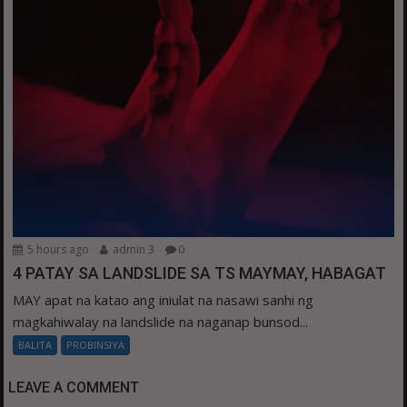
5 hours ago
admin 3
0
4 PATAY SA LANDSLIDE SA TS MAYMAY, HABAGAT
MAY apat na katao ang iniulat na nasawi sanhi ng
magkahiwalay na landslide na naganap bunsod...
BALITA
PROBINSIYA
LEAVE A COMMENT