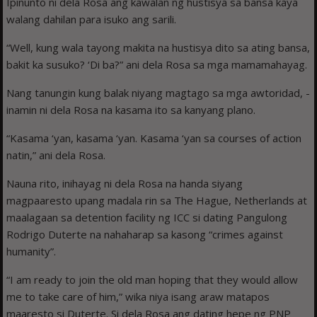
Ipinunto ni dela Rosa ang kawalan ng hustisya sa bansa kaya
walang dahilan para isuko ang sarili.
“Well, kung wala tayong makita na hustisya dito sa ating bansa,
bakit ka susuko? ‘Di ba?” ani dela Rosa sa mga mamamahayag.
Nang tanungin kung balak niyang magtago sa mga awtoridad, ­
inamin ni dela Rosa na kasama ito sa kanyang plano.
“Kasama ‘yan, kasama ‘yan. Kasama ‘yan sa courses of action
natin,” ani dela Rosa.
Nauna rito, inihayag ni dela Rosa na handa siyang
magpaaresto upang madala rin sa The Hague, Netherlands at
maalagaan sa detention facility ng ICC si dating Pangulong
Rodrigo Duterte na nahaharap sa kasong “crimes against
humanity”.
“I am ready to join the old man hoping that they would allow
me to take care of him,” wika niya isang araw matapos
maaresto si Duterte. Si dela Rosa ang dating hepe ng PNP