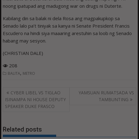
noong ipatupad ang madugong war on drugs ni Duterte.
Kabilang din sa ­balak ni dela Rosa ang magpakupkop sa
Senado lalo pa’t tiniyak sa kanya ni Senate President Francis
Escudero na hindi siya maaaring arestuhin sa loob ng Senado
habang may sesyon.
(CHRISTIAN DALE)
208
,
BALITA
METRO
Post
CYBER LIBEL VS TIGLAO
YAMSUAN RUMATSADA VS
navigation
ISINAMPA NI HOUSE DEPUTY
TAMBUNTING
SPEAKER DUKE FRASCO
Related posts