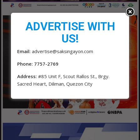
ADVERTISE WITH
US!
Email:
advertise@saksingayon.com
Phone: 7757-2769
Address:
#85 Unit F, Scout Rallos St., Brgy.
Sacred Heart, Diliman, Quezon City