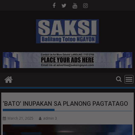
Skip
to
content
‘BATO’ INUPAKAN SA PLANONG PAGTATAGO
March 21, 2025
admin 3