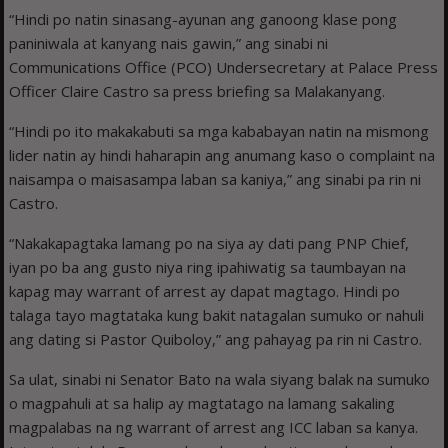
“Hindi po natin sinasang-ayunan ang ganoong klase pong
paniniwala at kanyang nais gawin,” ang sinabi ni
Communications Office (PCO) Undersecretary at Palace Press
Officer Claire Castro sa press briefing sa Malakanyang.
“Hindi po ito makakabuti sa mga kababayan natin na mismong
lider natin ay hindi haharapin ang anumang kaso o complaint na
naisampa o maisasampa laban sa kaniya,” ang sinabi pa rin ni
Castro.
“Nakakapagtaka lamang po na siya ay dati pang PNP Chief,
iyan po ba ang gusto niya ring ipahiwatig sa taumbayan na
kapag may warrant of arrest ay dapat magtago. Hindi po
talaga tayo magtataka kung bakit natagalan sumuko or nahuli
ang dating si Pastor Quiboloy,” ang pahayag pa rin ni Castro.
Sa ulat, sinabi ni Senator Bato na wala siyang balak na sumuko
o magpahuli at sa halip ay magtatago na lamang sakaling
magpalabas na ng warrant of arrest ang ICC laban sa kanya.