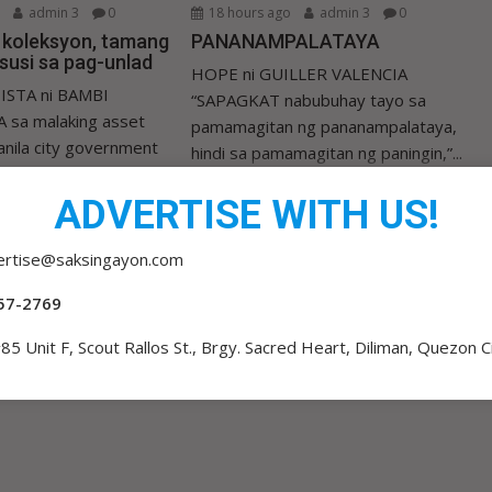
o
admin 3
0
18 hours ago
admin 3
0
a koleksyon, tamang
PANANAMPALATAYA
susi sa pag-unlad
HOPE ni GUILLER VALENCIA
ISTA ni BAMBI
“SAPAGKAT nabubuhay tayo sa
 sa malaking asset
pamamagitan ng pananampalataya,
nila city government
hindi sa pamamagitan ng paningin,”...
OPINYON
ADVERTISE WITH US!
ertise@saksingayon.com
57-2769
85 Unit F, Scout Rallos St., Brgy. Sacred Heart, Diliman, Quezon C