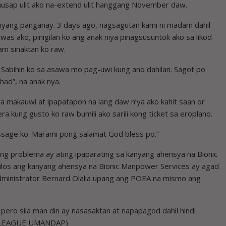
nausap ulit ako na-extend ulit hanggang November daw.
 niyang panganay. 3 days ago, nagsagutan kami ni madam dahil
was ako, pinigilan ko ang anak niya pinagsusuntok ako sa likod
am sinaktan ko raw.
 Sabihin ko sa asawa mo pag-uwi kung ano dahilan. Sagot po
ahad”, na anak nya.
ra makauwi at ipapatapon na lang daw n’ya ako kahit saan or
a kung gusto ko raw bumili ako sarili kong ticket sa eroplano.
ssage ko. Marami pong salamat God bless po.”
g problema ay ating ipaparating sa kanyang ahensya na Bionic
milos ang kanyang ahensya na Bionic Manpower Services ay agad
dministrator Bernard Olalia upang ang POEA na mismo ang
ero sila man din ay nasasaktan at napapagod dahil hindi
IE LEAGUE UMANDAP)