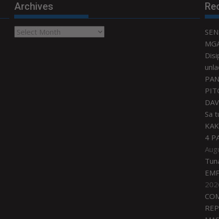
Archives
Re
Archives
SEN
MGA
Disi
unla
PAN
PIT
DAV
Sa 
KAK
4 P
Aug
Tun
EMP
202
COM
REP