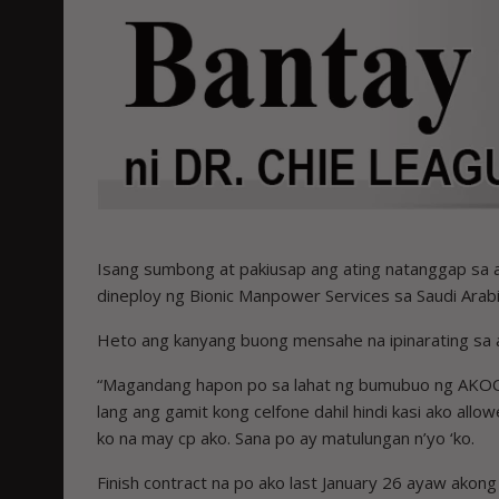
Isang sumbong at pakiusap ang ating natanggap sa a
dineploy ng Bionic Manpower Services sa Saudi Arabi
Heto ang kanyang buong mensahe na ipinarating sa a
“Magandang hapon po sa lahat ng bumubuo ng AKOOFW 
lang ang gamit kong celfone dahil hindi kasi ako al
ko na may cp ako. Sana po ay matulungan n’yo ‘ko.
Finish contract na po ako last January 26 ayaw akong