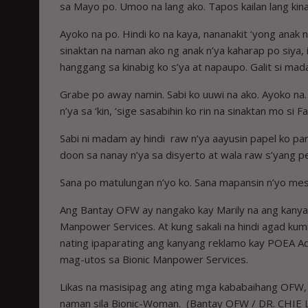
sa Mayo po. Umoo na lang ako. Tapos kailan lang ki
Ayoko na po. Hindi ko na kaya, nananakit ‘yong anak
sinaktan na naman ako ng anak n’ya kaharap po siya, i
hanggang sa kinabig ko s’ya at napaupo. Galit si mad
Grabe po away namin. Sabi ko uuwi na ako. Ayoko na.
n’ya sa ‘kin, ‘sige sasabihin ko rin na sinaktan mo si F
Sabi ni madam ay hindi raw n’ya aayusin papel ko pa
doon sa nanay n’ya sa disyerto at wala raw s’yang per
Sana po matulungan n’yo ko. Sana mapansin n’yo me
Ang Bantay OFW ay nangako kay Marily na ang kanyan
Manpower Services. At kung sakali na hindi agad ku
nating ipaparating ang kanyang reklamo kay POEA A
mag-utos sa Bionic Manpower Services.
Likas na masisipag ang ating mga kababaihang OFW, p
naman sila Bionic-Woman. (Bantay OFW / DR. CH