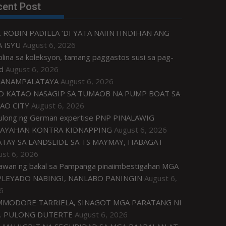
cent Post
. ROBIN PADILLA ‘DI YATA NAIINTINDIHAN ANG
 ISYU
August 6, 2026
plina sa koleksyon, tamang paggastos susi sa pag-
d
August 6, 2026
ANAMPALATAYA
August 6, 2026
O KATAO NASAGIP SA TUMAOB NA PUMP BOAT SA
AO CITY
August 6, 2026
tulong ng German expertise PNP PINALAWIG
AYAHAN KONTRA KIDNAPPING
August 6, 2026
ATAY SA LANDSLIDE SA TS MAYMAY, HABAGAT
ust 6, 2026
awan ng bakal sa Pampanga pinaiimbestigahan MGA
LEYADO NABINGI, NANLABO PANINGIN
August 6,
6
MODORE TARRIELA, SINAGOT MGA PARATANG NI
. PULONG DUTERTE
August 6, 2026