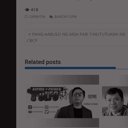
418
OPINYON
BANTAY OFW
Post
PANG-AABUSO NG MGA PARI TINUTUTUKAN NG
navigation
CBCP
Related posts