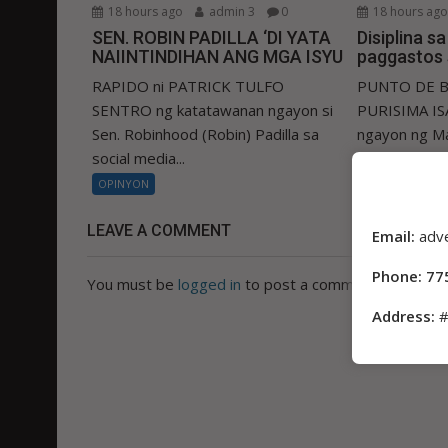
18 hours ago
admin 3
0
18 hours ag
SEN. ROBIN PADILLA ‘DI YATA
Disiplina s
NAIINTINDIHAN ANG MGA ISYU
paggastos 
RAPIDO ni PATRICK TULFO
PUNTO DE B
SENTRO ng katatawanan ngayon si
PURISIMA ISA
Sen. Robinhood (Robin) Padilla sa
ngayon ng Ma
social media...
ay...
OPINYON
OPINYON
LEAVE A COMMENT
Email:
adv
Phone: 77
You must be
logged in
to post a comment.
Address:
#