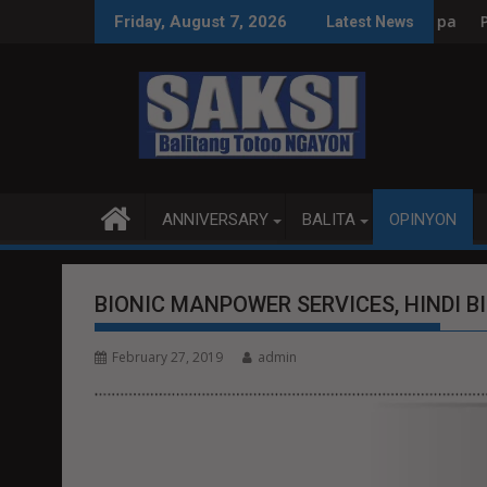
Skip
koleksyon, tamang paggastos susi sa pag-unlad
PANANAMPALATAYA
Friday, August 7, 2026
Latest News
to
content
ANNIVERSARY
BALITA
OPINYON
BIONIC MANPOWER SERVICES, HINDI 
February 27, 2019
admin