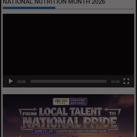
NATIONAL NUTRITION MONTH 2026
Video
Player
00:00
01:04