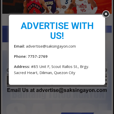
ADVERTISE WITH
US!
Email:
advertise@saksingayon.com
Phone: 7757-2769
Address:
#85 Unit F, Scout Rallos St., Brgy.
Sacred Heart, Diliman, Quezon City