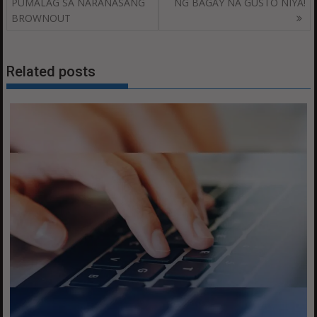
navigation
PUMALAG SA NARANASANG
NG BAGAY NA GUSTO NIYA!
BROWNOUT
Related posts