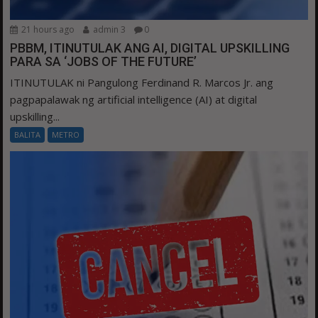
21 hours ago
admin 3
0
PBBM, ITINUTULAK ANG AI, DIGITAL UPSKILLING
PARA SA ‘JOBS OF THE FUTURE’
ITINUTULAK ni Pangulong Ferdinand R. Marcos Jr. ang
pagpapalawak ng artificial intelligence (AI) at digital
upskilling...
BALITA
METRO