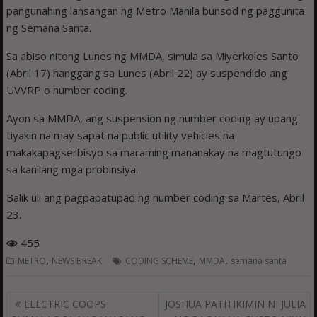
pangunahing lansangan ng Metro Manila bunsod ng paggunita
ng Semana Santa.
Sa abiso nitong Lunes ng MMDA, simula sa Miyerkoles Santo
(Abril 17) hanggang sa Lunes (Abril 22) ay suspendido ang
UVVRP o number coding.
Ayon sa MMDA, ang suspension ng number coding ay upang
tiyakin na may sapat na public utility vehicles na
makakapagserbisyo sa maraming mananakay na magtutungo
sa kanilang mga probinsiya.
Balik uli ang pagpapatupad ng number coding sa Martes, Abril
23.
455
,
,
,
METRO
NEWS BREAK
CODING SCHEME
MMDA
semana santa
Post
ELECTRIC COOPS
JOSHUA PATITIKIMIN NI JULIA