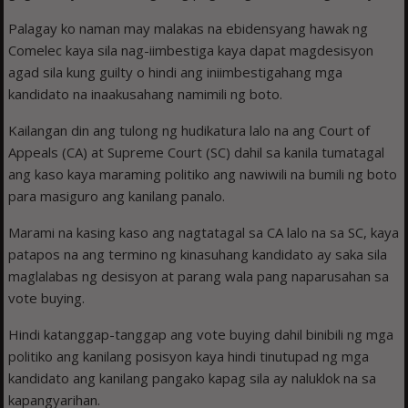
Palagay ko naman may malakas na ebidensyang hawak ng
Comelec kaya sila nag-iimbestiga kaya dapat magdesisyon
agad sila kung guilty o hindi ang iniimbestigahang mga
kandidato na inaakusahang namimili ng boto.
Kailangan din ang tulong ng hudikatura lalo na ang Court of
Appeals (CA) at Supreme Court (SC) dahil sa kanila tumatagal
ang kaso kaya maraming politiko ang nawiwili na bumili ng boto
para masiguro ang kanilang panalo.
Marami na kasing kaso ang nagtatagal sa CA lalo na sa SC, kaya
patapos na ang termino ng kinasuhang kandidato ay saka sila
maglalabas ng desisyon at parang wala pang naparusahan sa
vote buying.
Hindi katanggap-tanggap ang vote buying dahil binibili ng mga
politiko ang kanilang posisyon kaya hindi tinutupad ng mga
kandidato ang kanilang pangako kapag sila ay naluklok na sa
kapangyarihan.