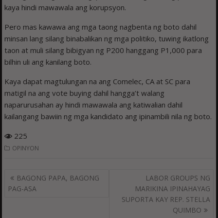
kaya hindi mawawala ang korupsyon.
Pero mas kawawa ang mga taong nagbenta ng boto dahil
minsan lang silang binabalikan ng mga politiko, tuwing ikatlong
taon at muli silang bibigyan ng P200 hanggang P1,000 para
bilhin uli ang kanilang boto.
Kaya dapat magtulungan na ang Comelec, CA at SC para
matigil na ang vote buying dahil hangga’t walang
naparurusahan ay hindi mawawala ang katiwalian dahil
kailangang bawiin ng mga kandidato ang ipinambili nila ng boto.
225
OPINYON
Post
BAGONG PAPA, BAGONG
LABOR GROUPS NG
navigation
PAG-ASA
MARIKINA IPINAHAYAG
SUPORTA KAY REP. STELLA
QUIMBO