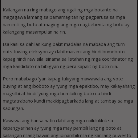
Kailangan na ring mabago ang ugali ng mga botante na
magagawa lamang sa pamamagitan ng pagparusa sa mga
namimili ng boto at maging ang mga nagbebenta ng boto ay
kailangang masampulan na rin.
Isa kasi sa dahilan kung bakit madalas na mababa ang turn-
outs tuwing eleksyon ay dahil marami ang hindi bumoboto
kapag hindi raw sila isinama sa listahan ng mga coordinator ng
mga kandidato na bibigyan ng pera kapalit ng boto nila.
Pero mababago ‘yan kapag tuluyang mawawala ang vote
buying at ang iboboto ay ‘yung mga epektibo, may kakayahang
magsilbi at hindi ‘yung mga bumibili ng boto na hindi
magtatrabaho kundi makikipagbarkada lang at tambay sa mga
sabungan.
Kawawa ang bansa natin dahil ang mga nailuluklok sa
kapangyarihan ay ‘yung mga may pambili lang ng boto at
kailangan nilang bawiin ang ipinambili nila ng kanilang puwesto