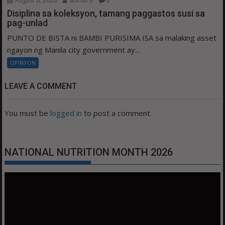
August 6, 2026
admin 3
0
Disiplina sa koleksyon, tamang paggastos susi sa
pag-unlad
PUNTO DE BISTA ni BAMBI PURISIMA ISA sa malaking asset
ngayon ng Manila city government ay...
OPINYON
LEAVE A COMMENT
You must be
logged in
to post a comment.
NATIONAL NUTRITION MONTH 2026
Video
Player