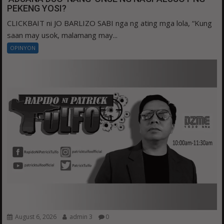
PEKENG YOSI?
CLICKBAIT ni JO BARLIZO SABI nga ng ating mga lola, “Kung
saan may usok, malamang may...
OPINYON
August 6, 2026
admin 3
0