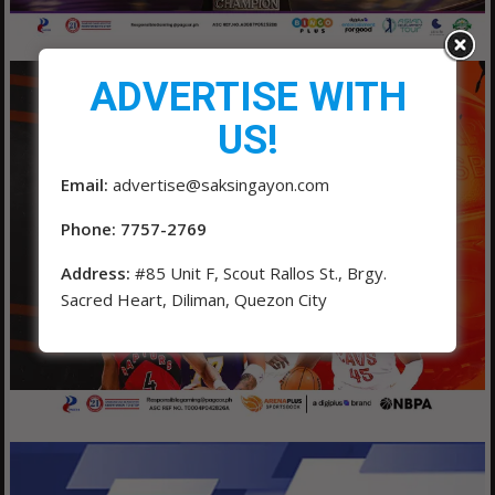
ADVERTISE WITH
US!
Email:
advertise@saksingayon.com
Phone: 7757-2769
Address:
#85 Unit F, Scout Rallos St., Brgy.
Sacred Heart, Diliman, Quezon City