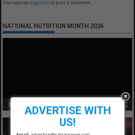
You must be
logged in
to post a comment.
NATIONAL NUTRITION MONTH 2026
Video
Player
00:00
01:04
ADVERTISE WITH
US!
Email:
advertise@saksingayon.com