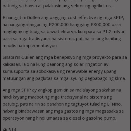
patubig sa bansa at palakasin ang sektor ng agrikultura.
Binanggit ni Guillen ang pagiging cost-effective ng mga SPIP,
na nangangailangan ng P200,000 hanggang P300,000 para
magbigay ng tubig sa bawat ektarya, kumpara sa P1.2 milyon
para sa mga tradisyunal na sistema, pati na rin ang kanilang
mabilis na implementasyon.
Sinabi rin Guillen ang mga benepisyo ng mga proyekto para sa
kalikasan, lalo na kung paanong ang solar irrigation ay
sumusuporta sa adbokasiya ng renewable energy upang
matulungan ang paglutas sa mga isyu ng pagbabago ng klima.
Ang mga SPIP ay angkop gamitin sa malalayong sakahan na
hindi kayang maabot ng mga tradisyunal na sistema ng
patubig, pati na rin sa panahon ng tagtuyot tulad ng El Niño,
habang binabawasan ang mga gastos ng mga magsasaka sa
operasyon nang hindi umaasa sa diesel o gasoline pump.
314