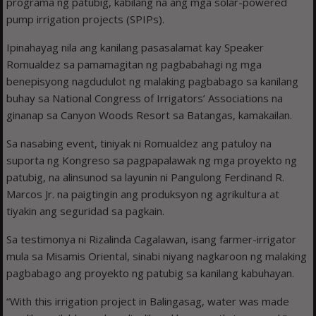
programa ng patubig, kabilang na ang mga solar-powered
pump irrigation projects (SPIPs).
Ipinahayag nila ang kanilang pasasalamat kay Speaker
Romualdez sa pamamagitan ng pagbabahagi ng mga
benepisyong nagdudulot ng malaking pagbabago sa kanilang
buhay sa National Congress of Irrigators’ Associations na
ginanap sa Canyon Woods Resort sa Batangas, kamakailan.
Sa nasabing event, tiniyak ni Romualdez ang patuloy na
suporta ng Kongreso sa pagpapalawak ng mga proyekto ng
patubig, na alinsunod sa layunin ni Pangulong Ferdinand R.
Marcos Jr. na paigtingin ang produksyon ng agrikultura at
tiyakin ang seguridad sa pagkain.
Sa testimonya ni Rizalinda Cagalawan, isang farmer-irrigator
mula sa Misamis Oriental, sinabi niyang nagkaroon ng malaking
pagbabago ang proyekto ng patubig sa kanilang kabuhayan.
“With this irrigation project in Balingasag, water was made