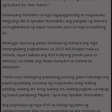
agriculture for their future.”
Sa kanyang mensahe sa mga tagapagpatubig at magsasaka,
binigyang-diin ni Speaker Romualdez ang pangako ng Kamara
na magkakaloob ng sapat na pondo para sa mga proyektong
ito.
Binanggit niya kung paano tinutulan ng Kamara ang mga
iminungkahing pagbabawas sa 2025 NIA budget mula sa
Senado, kaya’t nakuha ang P69.4 bilyong pondo para sa
ahensya, na malaki ang itinaas kumpara sa orihinal na
alokasyon.
“Hindi na po kailangang ipaliwanag pa kung gaano kahalaga ang
papel ng patubig sa buhay ng magsasaka. Kung walang
patubig, walang ani. Kung walang ani, walang pagkain sa hapag
ng bawat pamilyang Pilipino,” ayon kay Speaker Romualdez.
Ang pagtatayo ng mga SPIP ay bahagi ng plano ng
administrasyong Marcos na pagbutihin pa ang sistema ng