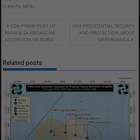
,
BALITA
METRO
Post
COA PINURI PORT OF
VICE PRESIDENTIAL SECURITY
navigation
MANILA SA MATAAS NA
AND PROTECTION GROUP
KOLEKSYON NG BUWIS
NIREORGANISA
Related posts