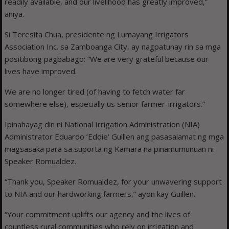
readily available, and our livelihood has greatly improved,”
aniya.
Si Teresita Chua, presidente ng Lumayang Irrigators
Association Inc. sa Zamboanga City, ay nagpatunay rin sa mga
positibong pagbabago: “We are very grateful because our
lives have improved.
We are no longer tired (of having to fetch water far
somewhere else), especially us senior farmer-irrigators.”
Ipinahayag din ni National Irrigation Administration (NIA)
Administrator Eduardo ‘Eddie’ Guillen ang pasasalamat ng mga
magsasaka para sa suporta ng Kamara na pinamumunuan ni
Speaker Romualdez.
“Thank you, Speaker Romualdez, for your unwavering support
to NIA and our hardworking farmers,” ayon kay Guillen.
“Your commitment uplifts our agency and the lives of
countless rural communities who rely on irrigation and