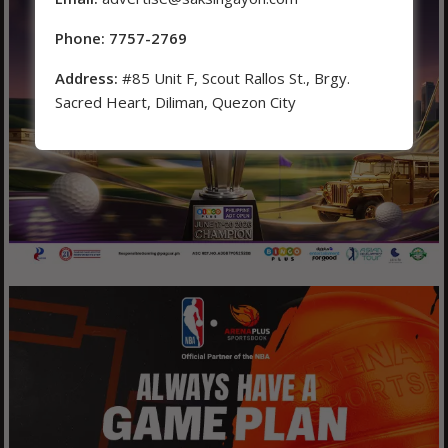
Phone: 7757-2769
Address:
#85 Unit F, Scout Rallos St., Brgy.
Sacred Heart, Diliman, Quezon City