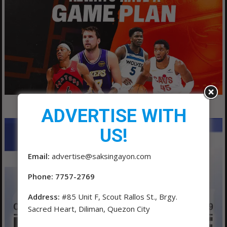
ADVERTISE WITH
US!
Email:
advertise@saksingayon.com
Phone: 7757-2769
Address:
#85 Unit F, Scout Rallos St., Brgy.
Sacred Heart, Diliman, Quezon City