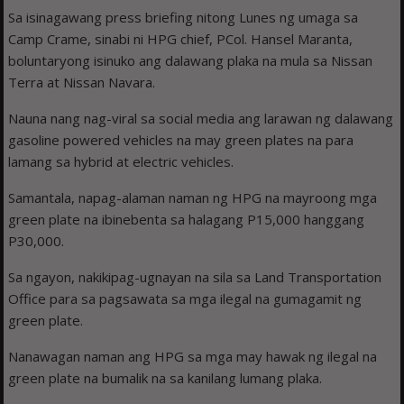
Sa isinagawang press briefing nitong Lunes ng umaga sa
Camp Crame, sinabi ni HPG chief, PCol. Hansel Maranta,
boluntaryong isinuko ang dalawang plaka na mula sa Nissan
Terra at Nissan Navara.
Nauna nang nag-viral sa social media ang larawan ng dalawang
gasoline powered vehicles na may green plates na para
lamang sa hybrid at electric vehicles.
Samantala, napag-alaman naman ng HPG na mayroong mga
green plate na ibinebenta sa halagang P15,000 hanggang
P30,000.
Sa ngayon, nakikipag-ugnayan na sila sa Land Transportation
Office para sa pagsawata sa mga ilegal na gumagamit ng
green plate.
Nanawagan naman ang HPG sa mga may hawak ng ilegal na
green plate na bumalik na sa kanilang lumang plaka.