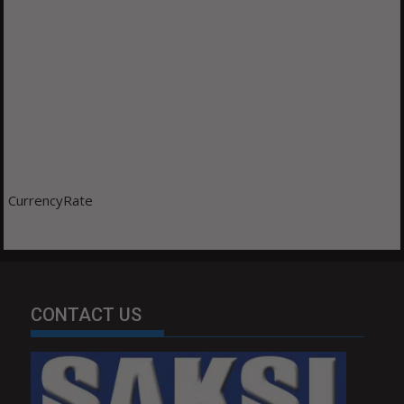
CurrencyRate
CONTACT US