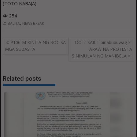
(TOTO NABAJA)
254
,
BALITA
NEWS BREAK
Post
P106-M KINITA NG BOC SA
DOTr-SAICT pinabubuwag 3-
navigation
MGA SUBASTA
ARAW NA PROTESTA
SINIMULAN NG MANIBELA
Related posts