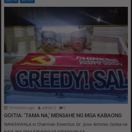
59 minutes ago
admin 3
0
GOITIA: ‘TAMA NA,’ MENSAHE NG MGA KABAONG
NANINIWALA si Chairman Emeritus Dr. Jose Antonio Goitia na
kung ang mga kabaong na natagpuan sa...