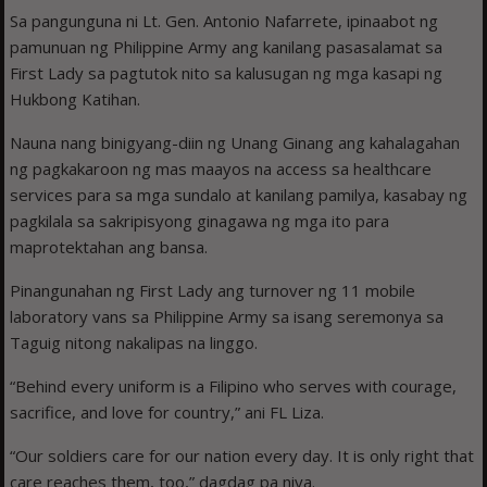
Sa pangunguna ni Lt. Gen. Antonio Nafarrete, ipinaabot ng
pamunuan ng Philippine Army ang kanilang pasasalamat sa
First Lady sa pagtutok nito sa kalusugan ng mga kasapi ng
Hukbong Katihan.
Nauna nang binigyang-diin ng Unang Ginang ang kahalagahan
ng pagkakaroon ng mas maayos na access sa healthcare
services para sa mga sundalo at kanilang pamilya, kasabay ng
pagkilala sa sakripisyong ginagawa ng mga ito para
maprotektahan ang bansa.
Pinangunahan ng First Lady ang turnover ng 11 mobile
laboratory vans sa Philippine Army sa isang seremonya sa
Taguig nitong nakalipas na linggo.
“Behind every uniform is a Filipino who serves with courage,
sacrifice, and love for country,” ani FL Liza.
“Our soldiers care for our nation every day. It is only right that
care reaches them, too,” dagdag pa niya.