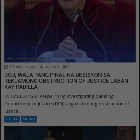
59 minutes ago
admin 3
0
DOJ, WALA PANG PINAL NA DESISYON SA
REKLAMONG OBSTRUCTION OF JUSTICE LABAN
KAY PADILLA
INIIMBESTIGAHAN pa rin ng investigating panel ng
Department of Justice (DOJ) ang reklamong obstruction of
justice...
BALITA
METRO