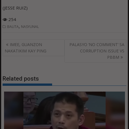
(JESSE RUIZ)
254
,
BALITA
NASYUNAL
Post
IMEE, GUANZON
PALASYO ‘NO COMMENT’ SA
navigation
NAKATIKIM KAY PING
CORRUPTION ISSUE VS
PBBM
Related posts