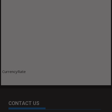
CurrencyRate
CONTACT US