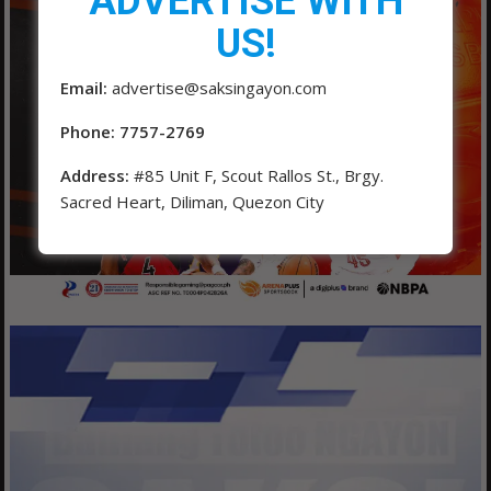
ADVERTISE WITH
US!
Email:
advertise@saksingayon.com
Phone: 7757-2769
Address:
#85 Unit F, Scout Rallos St., Brgy.
Sacred Heart, Diliman, Quezon City