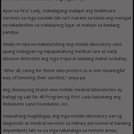
Ayon sa First Lady, mahalagang mailapit ang healthcare
services sa mga sundalo lalo na’t marami sa kanila ang matagal
na nakadestino sa malalayong lugar at malayo sa kanilang
pamilya.
Sinabi rin niya na makatutulong ang mobile laboratory vans
upang mabigyan ng napapanahong medical care at early
disease detection ang mga tropa at kanilang mahal sa buhay.
“After all, caring for those who protect us is one meaningful
way of honoring their sacrifice,” aniya pa.
Ang donasyong brand-new mobile medical laboratories ay
bahagi ng Lab for All Program ng First Lady katuwang ang
Robinsons Land Foundation, Inc.
Inaasahang magbibigay ang mga mobile laboratory van ng
diagnostic at medical services sa military personnel at kanilang
dependents lalo na sa mga nakatalaga sa remote areas.