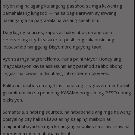
bilyon ang halagang kailangang pasahod sa mga kawani ng
pamahalaang lungsod — na sa paglalarawan ay iniwang
nakanganga sa pag-aalala na walang sasahurin.
Dagdag ng sources, kapos at halos ubos na ang cash
reserves ng city treasurer at posibleng kakapusin ang
ipasasahod hanggang Disyembre ngayong taon.
Ayon sa mga nagrereklamo, inuna pa ni Mayor Honey ang
magbakasyon kaysa asikasuhin ang pasahod sa libo-libong
regular na kawani at kinuhang job order employees.
Balita rin, naubos na ang trust funds ng city government dahil
ginamit umano sa pondo ng KASAMA program ng PESO noong
eleksiyon.
Samantala, sinabi ng sources, na nababahala ang mga naiwang
opisyal ng city hall sa kawalan ng salaping maibibili at
maipambabayad sa mga kailangang supplies sa araw-araw na
operasyon ng pamahalaang lokal.