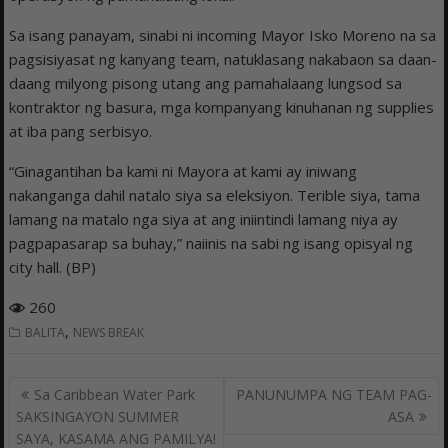
Sa isang panayam, sinabi ni incoming Mayor Isko Moreno na sa
pagsisiyasat ng kanyang team, natuklasang nakabaon sa daan-
daang milyong pisong utang ang pamahalaang lungsod sa
kontraktor ng basura, mga kompanyang kinuhanan ng supplies
at iba pang serbisyo.
“Ginagantihan ba kami ni Mayora at kami ay iniwang
nakanganga dahil natalo siya sa eleksiyon. Terible siya, tama
lamang na matalo nga siya at ang iniintindi lamang niya ay
pagpapasarap sa buhay,” naiinis na sabi ng isang opisyal ng
city hall. (BP)
260
,
BALITA
NEWS BREAK
Post
Sa Caribbean Water Park
PANUNUMPA NG TEAM PAG-
navigation
SAKSINGAYON SUMMER
ASA
SAYA, KASAMA ANG PAMILYA!