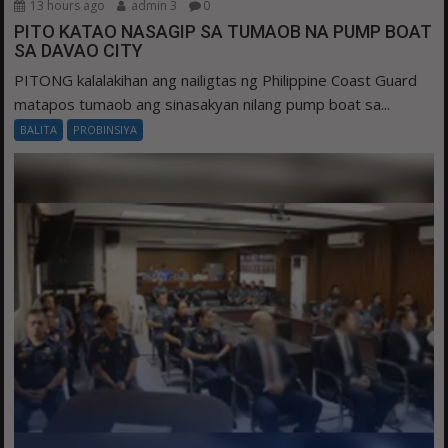
13 hours ago
admin 3
0
PITO KATAO NASAGIP SA TUMAOB NA PUMP BOAT
SA DAVAO CITY
PITONG kalalakihan ang nailigtas ng Philippine Coast Guard
matapos tumaob ang sinasakyan nilang pump boat sa...
BALITA
PROBINSIYA