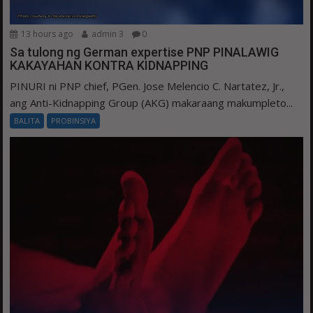
13 hours ago
admin 3
0
Sa tulong ng German expertise PNP PINALAWIG
KAKAYAHAN KONTRA KIDNAPPING
PINURI ni PNP chief, PGen. Jose Melencio C. Nartatez, Jr.,
ang Anti-Kidnapping Group (AKG) makaraang makumpleto...
BALITA
PROBINSIYA