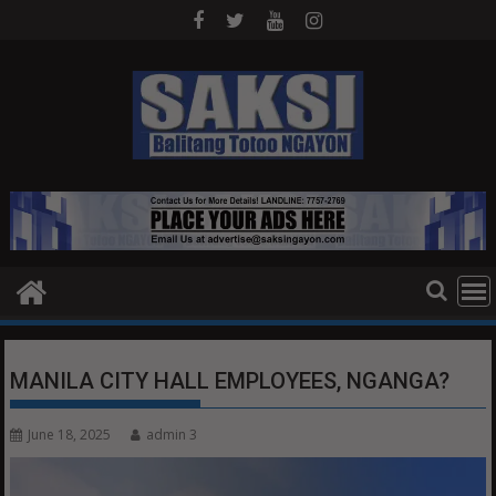
Skip
to
content
MANILA CITY HALL EMPLOYEES, NGANGA?
June 18, 2025
admin 3