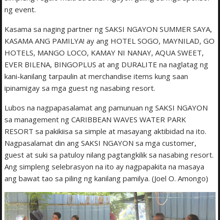
ng event.
Kasama sa naging partner ng SAKSI NGAYON SUMMER SAYA,
KASAMA ANG PAMILYA! ay ang HOTEL SOGO, MAYNILAD, GO
HOTELS, MANGO LOCO, KAMAY NI NANAY, AQUA SWEET,
EVER BILENA, BINGOPLUS at ang DURALITE na naglatag ng
kani-kanilang tarpaulin at merchandise items kung saan
ipinamigay sa mga guest ng nasabing resort.
Lubos na nagpapasalamat ang pamunuan ng SAKSI NGAYON
sa management ng CARIBBEAN WAVES WATER PARK
RESORT sa pakikiisa sa simple at masayang aktibidad na ito.
Nagpasalamat din ang SAKSI NGAYON sa mga customer,
guest at suki sa patuloy nilang pagtangkilik sa nasabing resort.
Ang simpleng selebrasyon na ito ay nagpapakita na masaya
ang bawat tao sa piling ng kanilang pamilya. (Joel O. Amongo)