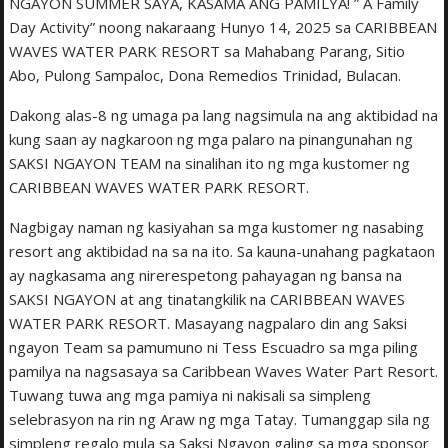
NGAYON SUMMER SAYA, KASAMA ANG PAMILYA! ” A Family
Day Activity” noong nakaraang Hunyo 14, 2025 sa CARIBBEAN
WAVES WATER PARK RESORT sa Mahabang Parang, Sitio
Abo, Pulong Sampaloc, Dona Remedios Trinidad, Bulacan.
Dakong alas-8 ng umaga pa lang nagsimula na ang aktibidad na
kung saan ay nagkaroon ng mga palaro na pinangunahan ng
SAKSI NGAYON TEAM na sinalihan ito ng mga kustomer ng
CARIBBEAN WAVES WATER PARK RESORT.
Nagbigay naman ng kasiyahan sa mga kustomer ng nasabing
resort ang aktibidad na sa na ito. Sa kauna-unahang pagkataon
ay nagkasama ang nirerespetong pahayagan ng bansa na
SAKSI NGAYON at ang tinatangkilik na CARIBBEAN WAVES
WATER PARK RESORT. Masayang nagpalaro din ang Saksi
ngayon Team sa pamumuno ni Tess Escuadro sa mga piling
pamilya na nagsasaya sa Caribbean Waves Water Part Resort.
Tuwang tuwa ang mga pamiya ni nakisali sa simpleng
selebrasyon na rin ng Araw ng mga Tatay. Tumanggap sila ng
simpleng regalo mula sa Saksi Ngayon galing sa mga sponsor