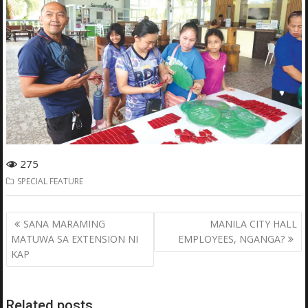
275
SPECIAL FEATURE
Post
SANA MARAMING
MANILA CITY HALL
navigation
MATUWA SA EXTENSION NI
EMPLOYEES, NGANGA?
KAP
Related posts