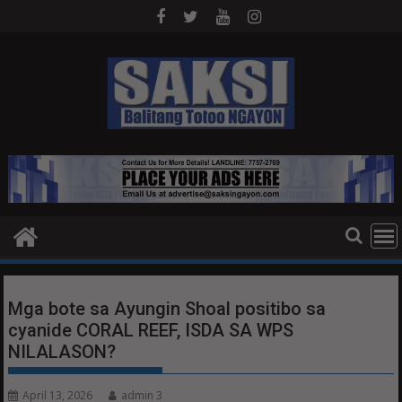
Skip
to
content
Mga bote sa Ayungin Shoal positibo sa
cyanide CORAL REEF, ISDA SA WPS
NILALASON?
April 13, 2026
admin 3