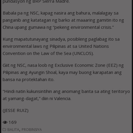
pundasyon ng BRP Sierra Madre.
Babala pa ng NSC, kapag nasira ang bahura, malalagay sa
panganib ang katatagan ng barko at maaaring gamitin ito ng
China upang gumawa ng “pekeng environmental crisis.”
Kung mapatutunayang sinadya, posibleng paglabag ito sa
environmental laws ng Pilipinas at sa United Nations
Convention on the Law of the Sea (UNCLOS).
Giit ng NSC, nasa loob ng Exclusive Economic Zone (EEZ) ng
Pilipinas ang Ayungin Shoal, kaya may buong karapatan ang
bansa na protektahan ito.
“Hindi natin kukunsintihin ang anomang banta sa ating teritoryo
at yamang-dagat,” diin ni Valencia.
(JESSE RUIZ)
169
,
BALITA
PROBINSIYA