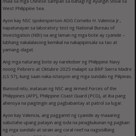
mula sa mga Chinese sampan sa bahagi ng Ayungin Shoal sa
West Philippine Sea.
Ayon kay NSC spokesperson ADG Cornelio H. Valencia Jr.,
napatunayan sa laboratory test ng National Bureau of
Investigation (NBI) na ang laman ng mga bote ay cyanide –
lubhang nakalalasong kemikal na nakapipinsala sa tao at
yamang-dagat.
Ang mga naturang bote ay narekober ng Philippine Navy
noong Pebrero at Oktubre 2025 malapit sa BRP Sierra Madre
(LS 57), kung saan naka-istasyon ang mga sundalo ng Pilipinas.
Bunsod nito, inatasan ng NSC ang Armed Forces of the
Philippines (AFP), Philippine Coast Guard (PCG), at iba pang
ahensya na paigtingin ang pagbabantay at patrol sa lugar.
Ayon kay Valencia, ang paggamit ng cyanide ay maaaring
sabotahe upang patayin ang isda na pinagkukunan ng pagkain
ng mga sundalo at sirain ang coral reef na nagsisilbing