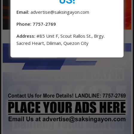
Email:
advertise@saksingayon.com
Phone: 7757-2769
Address:
#85 Unit F, Scout Rallos St., Brgy.
Sacred Heart, Diliman, Quezon City