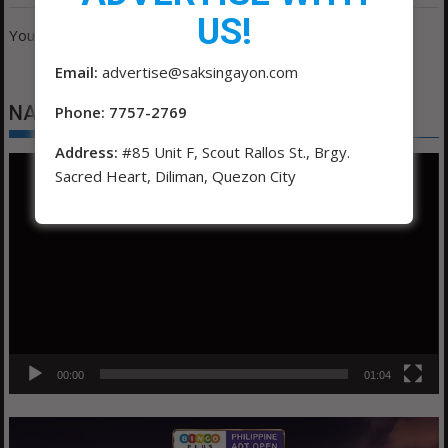
US!
You must be
logged in
to post a comment.
Email:
advertise@saksingayon.com
NATIONAL NUTRITION MONTH 2026
Phone: 7757-2769
Address:
#85 Unit F, Scout Rallos St., Brgy.
Video
Sacred Heart, Diliman, Quezon City
Player
00:00
01:04