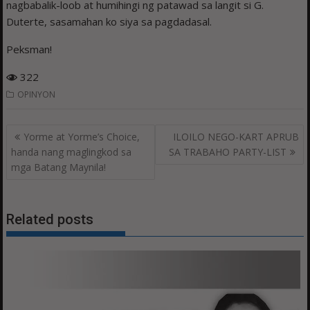
nagbabalik-loob at humihingi ng patawad sa langit si G.
Duterte, sasamahan ko siya sa pagdadasal.
Peksman!
322
OPINYON
Post
Yorme at Yorme’s Choice,
ILOILO NEGO-KART APRUB
navigation
handa nang maglingkod sa
SA TRABAHO PARTY-LIST
mga Batang Maynila!
Related posts