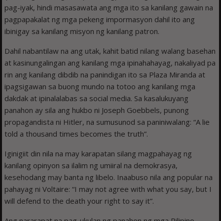
pag-iyak, hindi masasawata ang mga ito sa kanilang gawain na
pagpapakalat ng mga pekeng impormasyon dahil ito ang
ibinigay sa kanilang misyon ng kanilang patron.
Dahil nabantilaw na ang utak, kahit batid nilang walang basehan
at kasinungalingan ang kanilang mga ipinahahayag, nakaliyad pa
rin ang kanilang dibdib na panindigan ito sa Plaza Miranda at
ipagsigawan sa buong mundo na totoo ang kanilang mga
dakdak at ipinalalabas sa social media. Sa kasalukuyang
panahon ay sila ang hukbo ni Joseph Goebbels, punong
propagandista ni Hitler, na sumusunod sa paniniwalang: “A lie
told a thousand times becomes the truth”.
Iginigiit din nila na may karapatan silang magpahayag ng
kanilang opinyon sa ilalim ng umiiral na demokrasya,
kesehodang may banta ng libelo. Inaabuso nila ang popular na
pahayag ni Voltaire: “I may not agree with what you say, but I
will defend to the death your right to say it”.
Ang nararapat na pag-ukulan ng panahon ng mga Pilipino