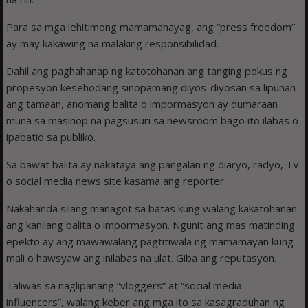
Para sa mga lehitimong mamamahayag, ang “press freedom”
ay may kakawing na malaking responsibilidad.
Dahil ang paghahanap ng katotohanan ang tanging pokus ng
propesyon kesehodang sinopamang diyos-diyosan sa lipunan
ang tamaan, anomang balita o impormasyon ay dumaraan
muna sa masinop na pagsusuri sa newsroom bago ito ilabas o
ipabatid sa publiko.
Sa bawat balita ay nakataya ang pangalan ng diaryo, radyo, TV
o social media news site kasama ang reporter.
Nakahanda silang managot sa batas kung walang kakatohanan
ang kanilang balita o impormasyon. Ngunit ang mas matinding
epekto ay ang mawawalang pagtitiwala ng mamamayan kung
mali o hawsyaw ang inilabas na ulat. Giba ang reputasyon.
Taliwas sa naglipanang “vloggers” at “social media
influencers”, walang keber ang mga ito sa kasagraduhan ng