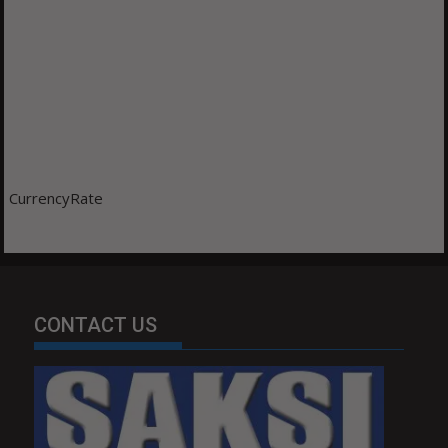
CurrencyRate
CONTACT US