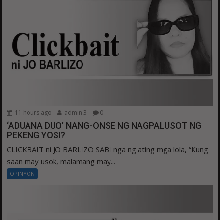
11 hours ago
admin 3
0
‘ADUANA DUO’ NANG-ONSE NG NAGPALUSOT NG
PEKENG YOSI?
CLICKBAIT ni JO BARLIZO SABI nga ng ating mga lola, “Kung
saan may usok, malamang may...
OPINYON