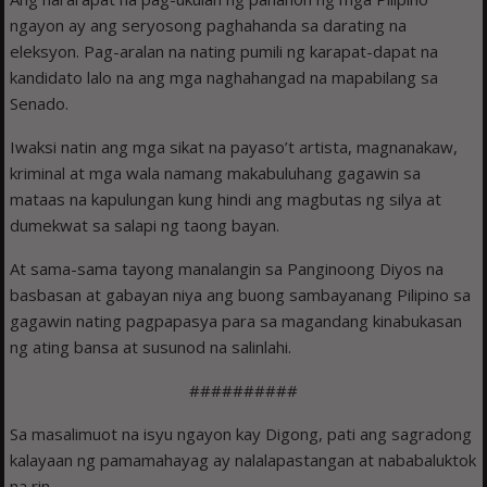
ngayon ay ang seryosong paghahanda sa darating na
eleksyon. Pag-aralan na nating pumili ng karapat-dapat na
kandidato lalo na ang mga naghahangad na mapabilang sa
Senado.
Iwaksi natin ang mga sikat na payaso’t artista, magnanakaw,
kriminal at mga wala namang makabuluhang gagawin sa
mataas na kapulungan kung hindi ang magbutas ng silya at
dumekwat sa salapi ng taong bayan.
At sama-sama tayong manalangin sa Panginoong Diyos na
basbasan at gabayan niya ang buong sambayanang Pilipino sa
gagawin nating pagpapasya para sa magandang kinabukasan
ng ating bansa at susunod na salinlahi.
##########
Sa masalimuot na isyu ngayon kay Digong, pati ang sagradong
kalayaan ng pamamahayag ay nalalapastangan at nababaluktok
na rin.