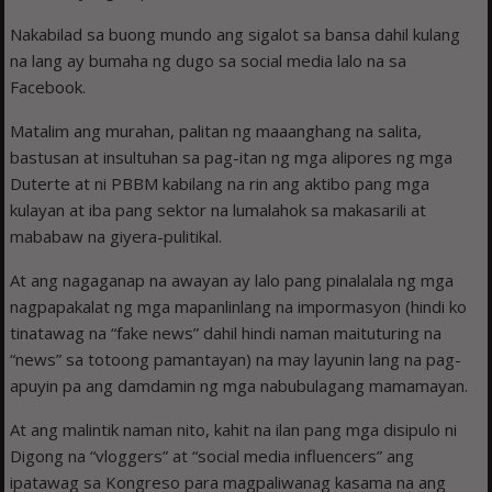
Nakabilad sa buong mundo ang sigalot sa bansa dahil kulang
na lang ay bumaha ng dugo sa social media lalo na sa
Facebook.
Matalim ang murahan, palitan ng maaanghang na salita,
bastusan at insultuhan sa pag-itan ng mga alipores ng mga
Duterte at ni PBBM kabilang na rin ang aktibo pang mga
kulayan at iba pang sektor na lumalahok sa makasarili at
mababaw na giyera-pulitikal.
At ang nagaganap na awayan ay lalo pang pinalalala ng mga
nagpapakalat ng mga mapanlinlang na impormasyon (hindi ko
tinatawag na “fake news” dahil hindi naman maituturing na
“news” sa totoong pamantayan) na may layunin lang na pag-
apuyin pa ang damdamin ng mga nabubulagang mamamayan.
At ang malintik naman nito, kahit na ilan pang mga disipulo ni
Digong na “vloggers” at “social media influencers” ang
ipatawag sa Kongreso para magpaliwanag kasama na ang