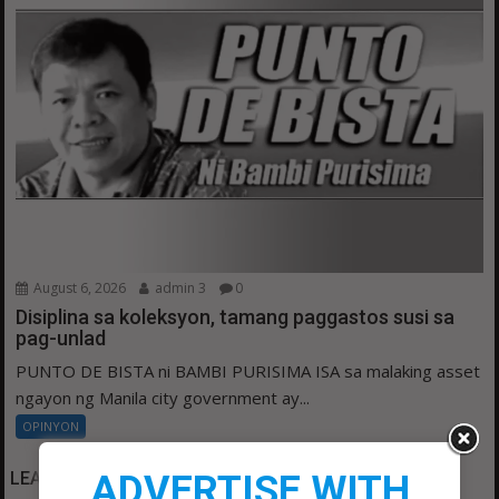
August 6, 2026
admin 3
0
Disiplina sa koleksyon, tamang paggastos susi sa
pag-unlad
PUNTO DE BISTA ni BAMBI PURISIMA ISA sa malaking asset
ngayon ng Manila city government ay...
OPINYON
ADVERTISE WITH
LEAVE A COMMENT