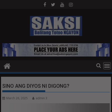
Skip
to
content
SINO ANG DIYOS NI DIGONG?
March 26, 2025
admin 3