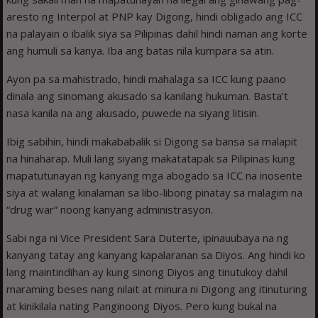
aresto ng Interpol at PNP kay Digong, hindi obligado ang ICC
na palayain o ibalik siya sa Pilipinas dahil hindi naman ang korte
ang humuli sa kanya. Iba ang batas nila kumpara sa atin.
Ayon pa sa mahistrado, hindi mahalaga sa ICC kung paano
dinala ang sinomang akusado sa kanilang hukuman. Basta’t
nasa kanila na ang akusado, puwede na siyang litisin.
Ibig sabihin, hindi makababalik si Digong sa bansa sa malapit
na hinaharap. Muli lang siyang makatatapak sa Pilipinas kung
mapatutunayan ng kanyang mga abogado sa ICC na inosente
siya at walang kinalaman sa libo-libong pinatay sa malagim na
“drug war” noong kanyang administrasyon.
Sabi nga ni Vice President Sara Duterte, ipinauubaya na ng
kanyang tatay ang kanyang kapalaranan sa Diyos. Ang hindi ko
lang maintindihan ay kung sinong Diyos ang tinutukoy dahil
maraming beses nang nilait at minura ni Digong ang itinuturing
at kinikilala nating Panginoong Diyos. Pero kung bukal na