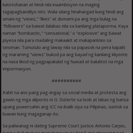
katotohanan at hindi nila inaambisyon na maging
tagapagbandilyo nito. Wala silang hinahangad kung hindi ang
umani ng “views,” “likes” at dumami pa ang mga bulag na
“followers” sa bawat ilalabas nila sa kanilang plataporma. Kaya
naman “bombastic,” “sensational,” o “explosive” ang bawat
piyesa nila para madaling makaakit at makapanloko sa
sinoman. Tumutulo ang laway nila sa papasok na pera kapalit
ng maraming “views” bukod pa ang bayad ng kanilang kliyente
na nasa likod ng pagpapakalat ng huwad at baluktot na mga
impormasyon.
##########
Kahit na ano pang pag-iingay sa social media at protesta ang
gawin ng mga alipores ni G. Duterte sa loob at labas ng bansa
upang puwersahin ang ICC na ibalik siya sa Pilipinas, suntok sa
buwan kung magaganap ito.
Sa paliwanag ni dating Supreme Court Justice Antonio Carpio,
kung sakali man na mapatunayan na ilegal ang ginawang pag-